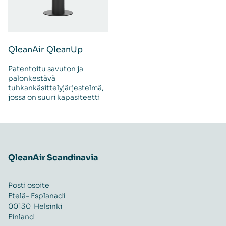
QleanAir QleanUp
Patentoitu savuton ja
palonkestävä
tuhkankäsittelyjärjestelmä,
jossa on suuri kapasiteetti
QleanAir Scandinavia
Posti osoite
Etelä- Esplanadi
00130 Helsinki
Finland