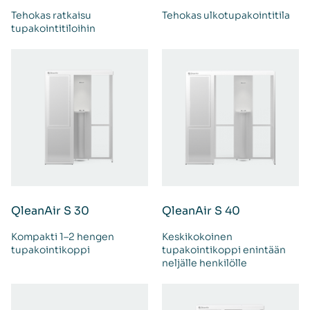
Tehokas ratkaisu
Tehokas ulkotupakointitila
tupakointitiloihin
QleanAir S 30
QleanAir S 40
Kompakti 1–2 hengen
Keskikokoinen
tupakointikoppi
tupakointikoppi enintään
neljälle henkilölle