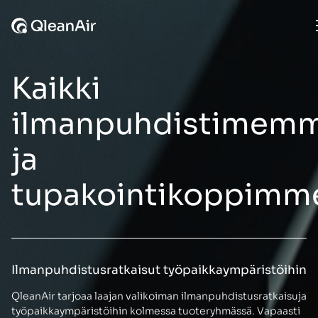
Siirry sisältöön
Kaikki
ilmanpuhdistimem
ja
tupakointikoppimm
Ilmanpuhdistusratkaisut työpaikkaympäristöihin
QleanAir tarjoaa laajan valikoiman ilmanpuhdistusratkaisuja
työpaikkaympäristöihin kolmessa tuoteryhmässä. Vapaasti