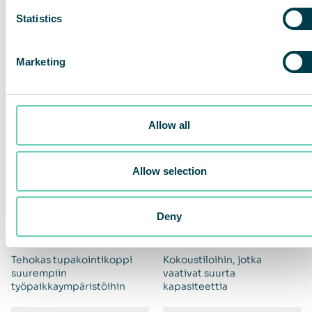
QleanAir SF 2000 X
QleanAir SF 4000 X
Statistics
Kompakti ratkaisu
Tilaa säästävä ratkaisu
tupakansavun käsittelyyn
tupakansavun käsittelyyn
Marketing
Allow all
Allow selection
Deny
QleanAir SF 6000 X
QleanAir SF Forum
Tehokas tupakointikoppi
Kokoustiloihin, jotka
suurempiin
vaativat suurta
työpaikkaympäristöihin
kapasiteettia