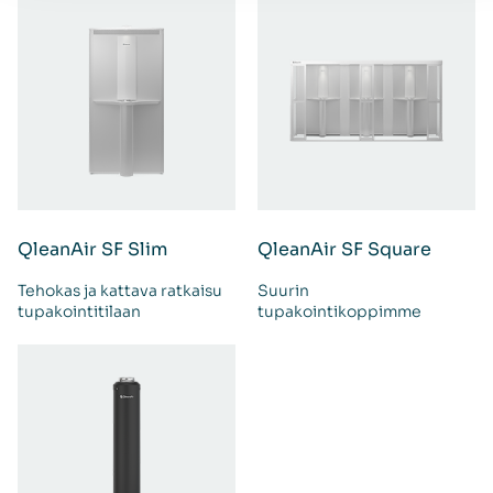
QleanAir SF Slim
QleanAir SF Square
Tehokas ja kattava ratkaisu
Suurin
tupakointitilaan
tupakointikoppimme