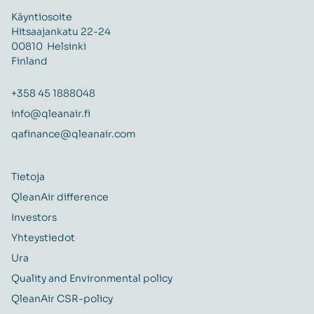
Käyntiosoite
Hitsaajankatu 22-24
00810 Helsinki
Finland
+358 45 1888048
info@qleanair.fi
qafinance@qleanair.com
Tietoja
QleanAir difference
Investors
Yhteystiedot
Ura
Quality and Environmental policy
QleanAir CSR-policy