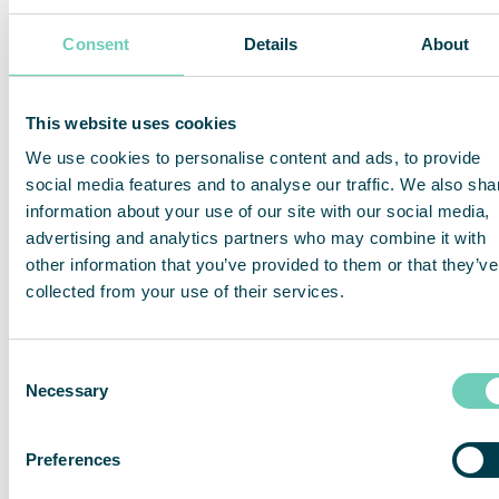
Consent
Details
About
QleanAir S 40 Safety
QleanAir S 60 Safety
This website uses cookies
We use cookies to personalise content and ads, to provide
Suunniteltu vaativiin
Suunniteltu vaativiin
ympäristöihin, joissa
ympäristöihin, joissa
social media features and to analyse our traffic. We also sha
turvallisuusvaatimukset
turvallisuusvaatimukset
information about your use of our site with our social media,
ovat korkeat.
ovat korkeat.
advertising and analytics partners who may combine it with
other information that you’ve provided to them or that they’ve
collected from your use of their services.
Consent
Necessary
Selection
Preferences