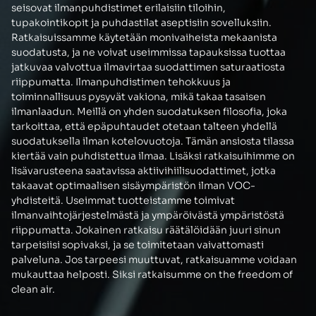
seisovat ilmanpuhdistimet erilaisiin tiloihin,
tupakointikopit ja puhdastilat aseptisiin sovelluksiin.
Ratkaisuissamme käytetään monivaiheista mekaanista
suodatusta, ja ne voivat useimmissa tapauksissa tuottaa
jatkuvaa valvottua ilmavirtaa suodattimen saturaatiosta
riippumatta. Ilmanpuhdistimen tehokkuus ja
toiminnallisuus pysyvät vakiona, mikä takaa tasaisen
ilmanlaadun. Meillä on yhden suodatuksen filosofia, joka
tarkoittaa, että epäpuhtaudet otetaan talteen yhdellä
suodatuksella ilman kotelovuotoja. Tämän ansiosta tilassa
kiertää vain puhdistettua ilmaa. Lisäksi ratkaisuihimme on
lisävarusteena saatavissa aktiivihiilisuodattimet, jotka
takaavat optimaalisen sisäympäristön ilman VOC-
yhdisteitä. Useimmat tuotteistamme toimivat
ilmanvaihtojärjestelmästä ja ympäröivästä ympäristöstä
riippumatta. Jokainen ratkaisu räätälöidään juuri sinun
tarpeisiisi sopivaksi, ja se toimitetaan vaivattomasti
palveluna. Jos tarpeesi muuttuvat, ratkaisuamme voidaan
mukauttaa helposti. Siksi ratkaisumme on the freedom of
clean air.