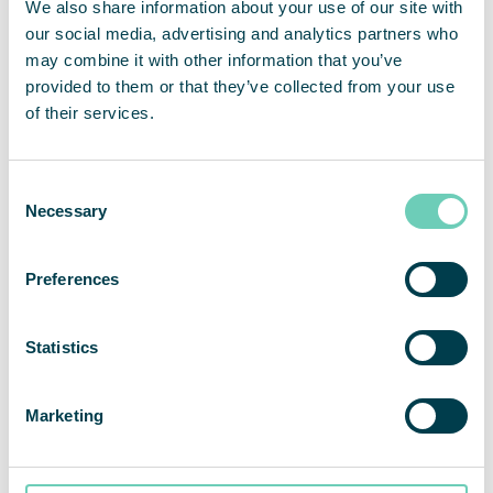
We also share information about your use of our site with
our social media, advertising and analytics partners who
QleanAir FS 70 Heavy
QleanAir FS 70 Pocket
may combine it with other information that you’ve
Duty
Filter
provided to them or that they’ve collected from your use
of their services.
Do najtrudniejszych
Potężny i wydajny
zastosowań przemysłowych
oczyszczacz o maksymalnej
wydajności w zakresie
zatrzymywania pyłów
Consent
Necessary
Selection
Preferences
Statistics
Marketing
QleanAir FS 70 Carbon
QleanAir FS 70 FG II