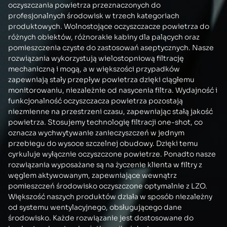
oczyszczania powietrza przeznaczonych do
profesjonalnych środowisk w trzech kategoriach
produktowych. Wolnostojące oczyszczacze powietrza do
różnych obiektów, różnorakie kabiny dla palących oraz
pomieszczenia czyste do zastosowań aseptycznych. Nasze
rozwiązania wykorzystują wielostopniową filtrację
mechaniczną i mogą, a w większości przypadków
zapewniają stały przepływ powietrza dzięki ciągłemu
monitorowaniu, niezależnie od nasycenia filtra. Wydajność i
funkcjonalność oczyszczacza powietrza pozostają
niezmienne na przestrzeni czasu, zapewniając stałą jakość
powietrza. Stosujemy technologię filtracji one-shot, co
oznacza wychwytywanie zanieczyszczeń w jednym
przebiegu do wysoce szczelnej obudowy. Dzięki temu
cyrkuluje wyłącznie oczyszczone powietrze. Ponadto nasze
rozwiązania wyposażane są na życzenie klienta w filtry z
węglem aktywowanym, zapewniające wewnątrz
pomieszczeń środowisko oczyszczone optymalnie z LZO.
Większość naszych produktów działa w sposób niezależny
od systemu wentylacyjnego, obsługującego dane
środowisko. Każde rozwiązanie jest dostosowane do