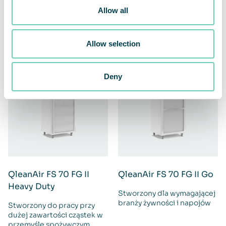
Extra Capacity
Wydajny i skuteczny w
Allow all
usuwaniu gazów i zapachów
Stworzony do pracy przy
dużej zawartości cząstek w
przemyśle spożywczym
Allow selection
Deny
QleanAir FS 70 FG II
QleanAir FS 70 FG II Go
Heavy Duty
Stworzony dla wymagającej
branży żywności i napojów
Stworzony do pracy przy
dużej zawartości cząstek w
przemyśle spożywczym