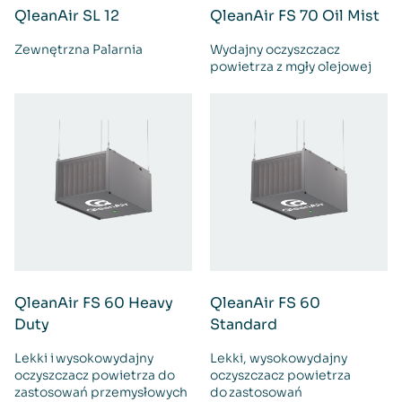
QleanAir SL 12
QleanAir FS 70 Oil Mist
Zewnętrzna Palarnia
Wydajny oczyszczacz
powietrza z mgły olejowej
QleanAir FS 60 Heavy
QleanAir FS 60
Duty
Standard
Lekki i wysokowydajny
Lekki, wysokowydajny
oczyszczacz powietrza do
oczyszczacz powietrza
zastosowań przemysłowych
do zastosowań