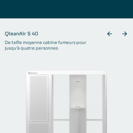
QleanAir S 40
Q
De taille moyenne cabine fumeurs pour
Co
jusqu’à quatre personnes
av
sé