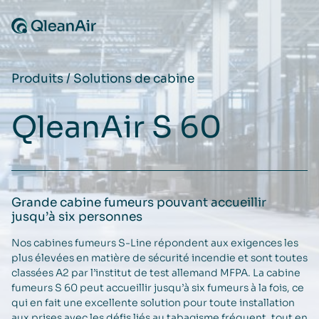
Aller au contenu
Produits
/
Solutions de cabine
QleanAir S 60
Grande cabine fumeurs pouvant accueillir
jusqu’à six personnes
Nos cabines fumeurs S-Line répondent aux exigences les
plus élevées en matière de sécurité incendie et sont toutes
classées A2 par l’institut de test allemand MFPA. La cabine
fumeurs S 60 peut accueillir jusqu’à six fumeurs à la fois, ce
qui en fait une excellente solution pour toute installation
aux prises avec les défis liés au tabagisme fréquent, tout en