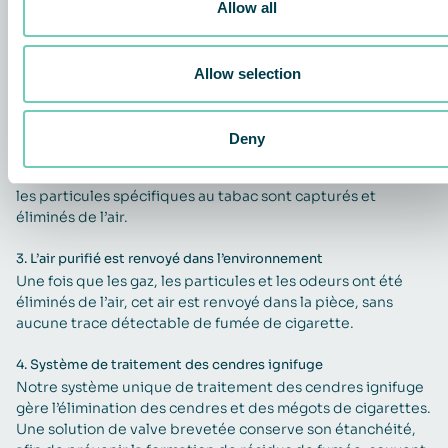
si l’on capte l’air pollué avant qu’il ne se propage. C’est ce
Allow all
que l’unité S 60 propose grâce à ses entrées d’air
stratégiquement placées au-dessus de la table, qui
envoient l’air pollué dans notre puissant système de
Allow selection
filtration d’air en plusieurs étapes.
2.
Filtration des odeurs, des gaz et des particules
Deny
Grâce à plusieurs filtres hautement efficaces HEPA 14,
ePM10 75 % (M6), et à charbon actif, les odeurs, les gaz et
les particules spécifiques au tabac sont capturés et
éliminés de l’air.
3.
L’air purifié est renvoyé dans l’environnement
Une fois que les gaz, les particules et les odeurs ont été
éliminés de l’air, cet air est renvoyé dans la pièce, sans
aucune trace détectable de fumée de cigarette.
4.
Système de traitement des cendres ignifuge​
Notre système unique de traitement des cendres ignifuge
gère l’élimination des cendres et des mégots de cigarettes.
Une solution de valve brevetée conserve son étanchéité,