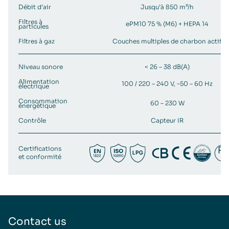
Débit d’air
Jusqu’à 850 m³/h
Filtres à
ePM10 75 % (M6) + HEPA 14
particules
Filtres à gaz
Couches multiples de charbon actif
Niveau sonore
< 26 – 38 dB(A)
Alimentation
100 / 220 – 240 V, ~50 – 60 Hz
électrique
Consommation
60 – 230 W
énergétique
Contrôle
Capteur IR
Certifications
et conformité
Contact us