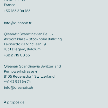
France
+33 153 304 153
info@qleanair.fr
QleanAir Scandinavian BeLux
Airport Plaza – Stockholm Building
Leonardo da Vincilaan 19
1831 Diegem, Belgium
+32 2 719 00 35
Qleanair Scandinavia Switzerland
Pumpwerkstrasse 41
8105 Regensdorf, Switzerland
+41 43 931 54 74
info@qleanair.ch
À propos de