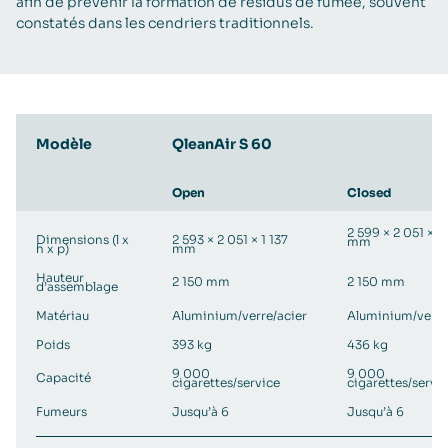
afin de prévenir la formation de résidus de fumée, souvent
constatés dans les cendriers traditionnels.
Modèle
QleanAir S 60
Open
Closed
2 599 × 2 051 × 1
Dimensions (l x
2 593 × 2 051 × 1 137
mm
h x p)
mm
Hauteur
2 150 mm
2 150 mm
d’assemblage
Matériau
Aluminium/verre/acier
Aluminium/verre
Poids
393 kg
436 kg
9 000
9 000
Capacité
cigarettes/service
cigarettes/servi
Fumeurs
Jusqu’à 6
Jusqu’à 6