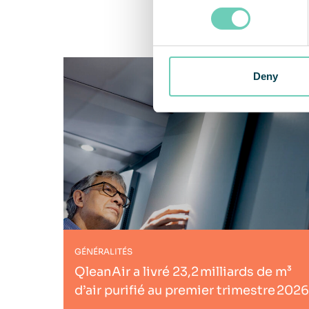
Deny
GÉNÉRALITÉS
QleanAir a livré 23,2 milliards de m³
d’air purifié au premier trimestre 2026