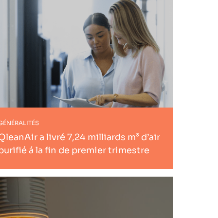
GÉNÉRALITÉS
QleanAir a livré 7,24 milliards m³ d’air
purifié á la fin de premier trimestre