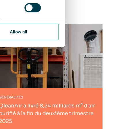
Allow all
GÉNÉRALITÉS
QleanAir a livré 8,24 milliards m³ d’air
purifié à la fin du deuxième trimestre
2025