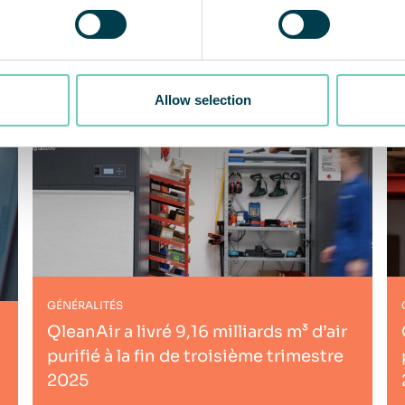
Allow selection
GÉNÉRALITÉS
QleanAir a livré 9,16 milliards m³ d’air
purifié à la fin de troisième trimestre
2025