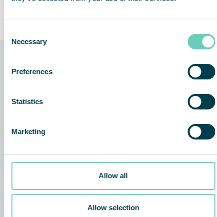
Bedre arbejdsmiljø
Lifetime Performance
Guarantee
Consent
Necessary
Selection
Teknologien bag løsningen
Preferences
Statistics
Marketing
Allow all
Allow selection