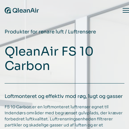
Spring til indhold
O
Produkter for renare luft
/
Luftrensere
QleanAir FS 10
Carbon
Loftmonteret og effektiv mod røg, lugt og gasser
FS 10 Carbon er en loftmonteret luftrenser egnet til
indendørs områder med begrænset gulvplads, der kræver
forbedret luftkvalitet. Luftrensningsenheden filtrerer
partikler og skadelige gasser ud af luften og er et