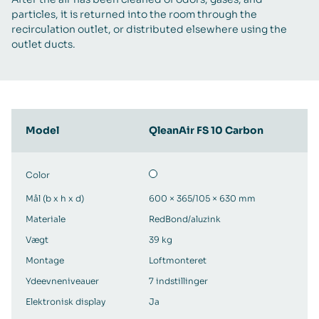
particles, it is returned into the room through the
recirculation outlet, or distributed elsewhere using the
outlet ducts.
Model
QleanAir FS 10 Carbon
Color
Mål (b x h x d)
600 × 365/105 × 630 mm
Materiale
RedBond/aluzink
Vægt
39 kg
Montage
Loftmonteret
Ydeevneniveauer
7 indstillinger
Elektronisk display
Ja