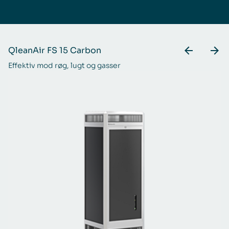
QleanAir FS 15 Carbon
Q
Effektiv mod røg, lugt og gasser
En