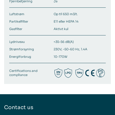
Fjernbetjening
Ja
Luftstrøm
Op til 650 m3/t.
Partikelfilter
E11 eller HEPA 14
Gasfilter
Aktivt kul
Lydniveau
<35-56 dB(A)
Strømforsyning
230V, ~50-60 Hz, 1.4A
Energiforbrug
10-170W
Certifications and
compliance
Contact us