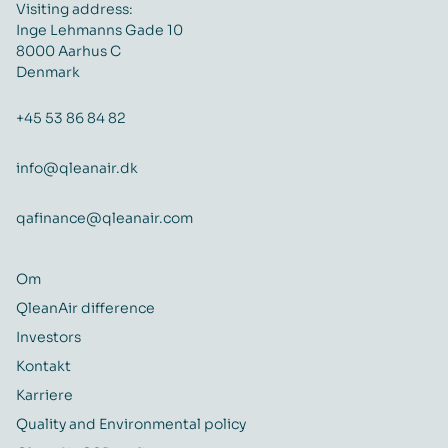
Visiting address:
Inge Lehmanns Gade 10
8000 Aarhus C
Denmark
+45 53 86 84 82
info@qleanair.dk
qafinance@qleanair.com
Om
QleanAir difference
Investors
Kontakt
Karriere
Quality and Environmental policy