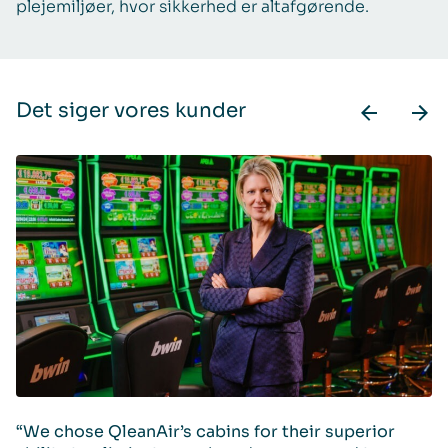
plejemiljøer, hvor sikkerhed er altafgørende.
Det siger vores kunder
“We chose QleanAir’s cabins for their superior
Q