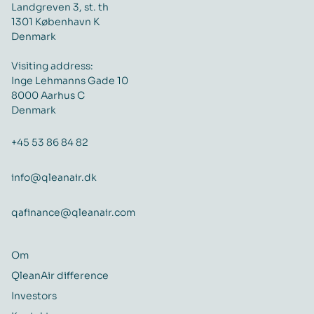
Landgreven 3, st. th
1301 København K
Denmark
Visiting address:
Inge Lehmanns Gade 10
8000 Aarhus C
Denmark
+45 53 86 84 82
info@qleanair.dk
qafinance@qleanair.com
Om
QleanAir difference
Investors