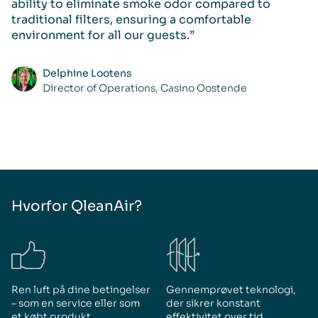
ability to eliminate smoke odor compared to
c
traditional filters, ensuring a comfortable
environment for all our guests.”
Delphine Lootens
Director of Operations, Casino Oostende
Hvorfor QleanAir?
Ren luft på dine betingelser
Gennemprøvet teknologi,
– som en service eller som
der sikrer konstant
et købt produkt
effektivitet over tid