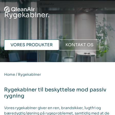
Spring til indhold
Rygekabiner.
VORES PRODUKTER
KONTAKT OS
Home
/
Rygekabiner
Rygekabiner til beskyttelse mod passiv
rygning
Vores rygekabiner giver en ren, brandsikker, lugtfri og
bæredygtig løsning på rygeproblemet, samtidig med at de