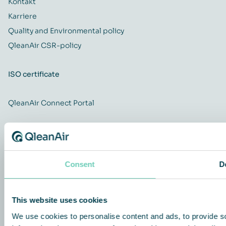
Kontakt
Karriere
Quality and Environmental policy
QleanAir CSR-policy
ISO certificate
QleanAir Connect Portal
Consent
D
This website uses cookies
Copyright 2026 QleanAir AB (556879-4548) QleanAir Scandinavia
AB (556303-9162) all rights reserved |
Privatlivspolitik
|
Cookiepolitik
We use cookies to personalise content and ads, to provide so
| This site uses cookies.