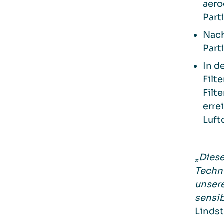
aero
Part
Nach
Part
In d
Filt
Filt
erre
Luft
„Diese
Techno
unsere
sensi
Lindst