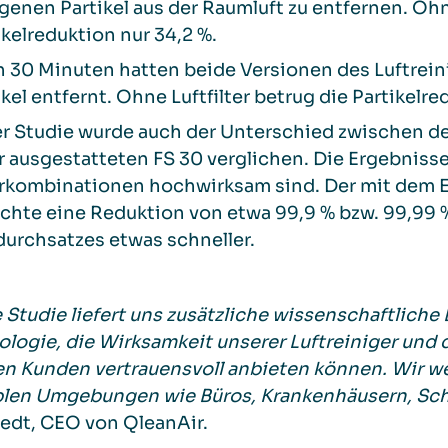
genen Partikel aus der Raumluft zu entfernen. Ohne
ikelreduktion nur 34,2 %.
 30 Minuten hatten beide Versionen des Luftreini
ikel entfernt. Ohne Luftfilter betrug die Partikelre
er Studie wurde auch der Unterschied zwischen 
er ausgestatteten FS 30 verglichen. Die Ergebniss
erkombinationen hochwirksam sind. Der mit dem E
ichte eine Reduktion von etwa 99,9 % bzw. 99,99
durchsatzes etwas schneller.
 Studie liefert uns zusätzliche wissenschaftliche
logie, die Wirksamkeit unserer Luftreiniger und di
n Kunden vertrauensvoll anbieten können. Wir wer
blen Umgebungen wie Büros, Krankenhäusern, Sch
edt, CEO von QleanAir.