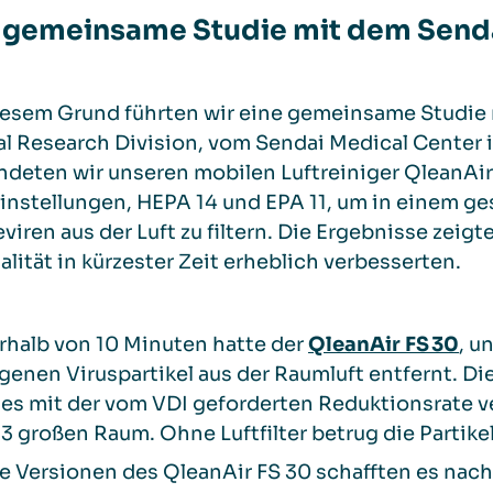
 gemeinsame Studie mit dem Senda
esem Grund führten wir eine gemeinsame Studie 
al Research Division, vom Sendai Medical Center i
deten wir unseren mobilen Luftreiniger QleanAir
einstellungen, HEPA 14 und EPA 11, um in einem 
viren aus der Luft zu filtern. Die Ergebnisse zeigt
alität in kürzester Zeit erheblich verbesserten.
rhalb von 10 Minuten hatte der
QleanAir FS 30
, u
genen Viruspartikel aus der Raumluft entfernt. D
es mit der vom VDI geforderten Reduktionsrate ve
m
3
großen Raum. Ohne Luftfilter betrug die Partike
e Versionen des QleanAir FS 30 schafften es nach