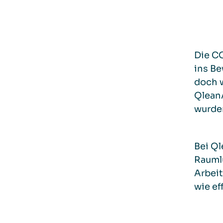
Die C
ins B
doch w
QleanA
wurden
Bei Ql
Raumlu
Arbeit
wie ef