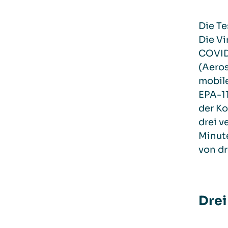
Die Te
Die Vi
COVID
(Aeros
mobile
EPA-11
der Ko
drei v
Minut
von dr
Drei