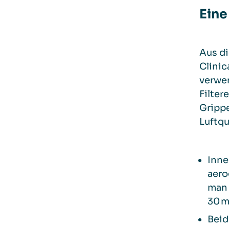
Eine
Aus di
Clinic
verwen
Filter
Grippe
Luftqu
Inne
aero
man 
30 
Beid