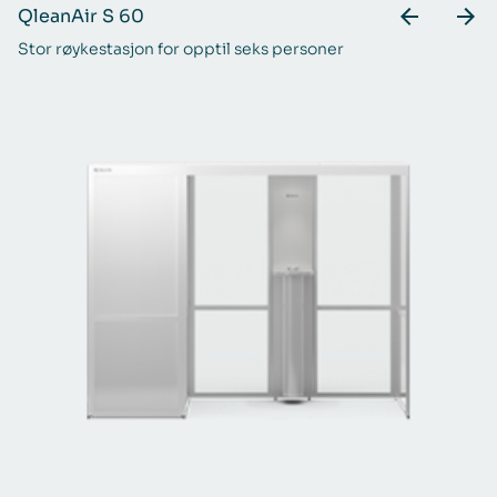
QleanAir S 60
Q
Stor røykestasjon for opptil seks personer
De
si