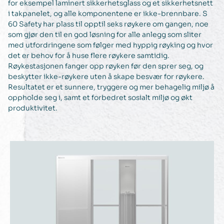
for eksempel laminert sikkerhetsglass og et sikkerhetsnett
i takpanelet, og alle komponentene er ikke-brennbare. S
60 Safety har plass til opptil seks røykere om gangen, noe
som gjør den til en god løsning for alle anlegg som sliter
med utfordringene som følger med hyppig røyking og hvor
det er behov for å huse flere røykere samtidig.
Røykestasjonen fanger opp røyken før den sprer seg, og
beskytter ikke-røykere uten å skape besvær for røykere.
Resultatet er et sunnere, tryggere og mer behagelig miljø å
oppholde seg i, samt et forbedret sosialt miljø og økt
produktivitet.