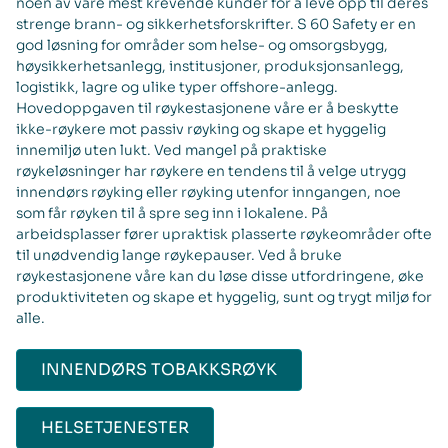
noen av våre mest krevende kunder for å leve opp til deres
strenge brann- og sikkerhetsforskrifter. S 60 Safety er en
god løsning for områder som helse- og omsorgsbygg,
høysikkerhetsanlegg, institusjoner, produksjonsanlegg,
logistikk, lagre og ulike typer offshore-anlegg.
Hovedoppgaven til røykestasjonene våre er å beskytte
ikke-røykere mot passiv røyking og skape et hyggelig
innemiljø uten lukt. Ved mangel på praktiske
røykeløsninger har røykere en tendens til å velge utrygg
innendørs røyking eller røyking utenfor inngangen, noe
som får røyken til å spre seg inn i lokalene. På
arbeidsplasser fører upraktisk plasserte røykeområder ofte
til unødvendig lange røykepauser. Ved å bruke
røykestasjonene våre kan du løse disse utfordringene, øke
produktiviteten og skape et hyggelig, sunt og trygt miljø for
alle.
INNENDØRS TOBAKKSRØYK
HELSETJENESTER