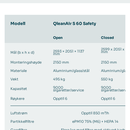
Modell
QleanAir S 60 Safety
Open
Closed
2599 x 2051 x 11
2593 × 2051 × 1137
mm
Mål (b x h x d)
mm
Monteringshøyde
2150 mm
2150 mm
Materiale
Aluminium/glass/stål
Aluminium/glass/
Vekt
495 kg
550 kg
9000
9000
Kapasitet
sigaretter/service
sigaretter/servi
Røykere
Opptil 6
Opptil 6
Luftstrøm
Opptil 850 m³/h
Partikkelfiltre
ePM10 75% (M6) + HEPA 14
Gassfiltre
Flere lag med filtre med aktivert karbon