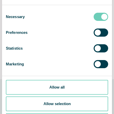
Consent
Necessary
Selection
Robust laminert
Hassle-free installation and
sikkerhetsglass
use
Preferences
Statistics
Ren, stille og luktfri
Lifetime Performance
Marketing
Guarantee
Allow all
Teknologien bak løsningen
Allow selection