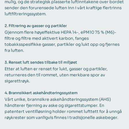
mulig, og de strategisk plasserte luftinntakene over bordet
sender den forurensede luften inn i vårt kraftige flertrinns
luftfiltreringssystem.
2.
Filtrering av gasser og partikler
Gjennom flere høyeffektive HEPA 14-, ePM10 75 % (M6)-
filtre og filtre med aktivert karbon, fanges
tobakksspesifikke gasser, partikler og lukt opp og fjernes
fra luften.
3.
Renset luft sendes tilbake til miljøet
Etter at luften er renset for lukt, gasser og partikler,
returneres den til rommet, uten merkbare spor av
sigarettrøyk.
4.
Brannsikkert askehåndteringssystem
Vårt unike, brannsikre askehåndteringssystem (AHS)
håndterer fjerning av aske og sigarettstumper. En
patentert ventilløsning holder rommet lufttett for å unngå
røykrester som vanligvis finnes i tradisjonelle askebeger.