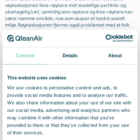
røykestasjonen ikke-røykere mot skadelige partikler og
ubehagelig lukt, samtidig som røykere og ikke-røykere kan
være i samme område, noe som skaper et bedre sosialt
miljø. Røykestasjonen fjerner også problemet med at folk
må gå langt for å komme til angitte røykeområder. Dermed
gjør det røykepausene kortere og tryggere, noe som i sin
tur øker produktiviteten. S 60 Safety er utstyrt med flere
sikkerhetsfunksjoner, som vårt patenterte brannsikre
Consent
Details
About
askehåndteringssystem, et sikkerhetsnett i takpanelet, et
nett som dekker luftutløpene, og en sikker holder for
lightere. Den er en flott løsning for alle anlegg som sliter
med røykerelaterte utfordringer og trenger en
This website uses cookies
plassbesparende løsning som oppfyller strenge brann- og
We use cookies to personalise content and ads, to
sikkerhetsforskrifter.
provide social media features and to analyse our traffic.
We also share information about your use of our site with
our social media, advertising and analytics partners who
may combine it with other information that you’ve
provided to them or that they’ve collected from your use
Trygg og sunn inneluft
A2-klassifiserte brannsikre
of their services.
materialer