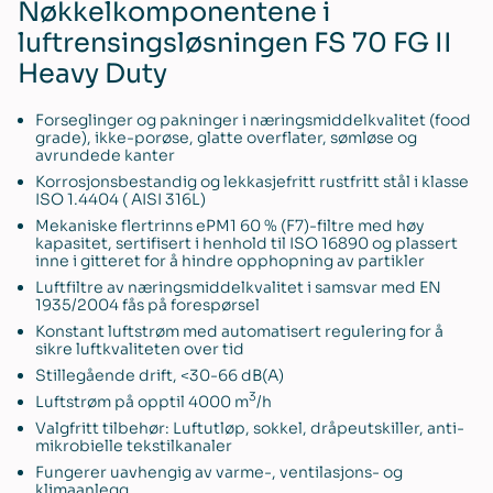
Nøkkelkomponentene i
luftrensingsløsningen FS 70 FG II
Heavy Duty
Forseglinger og pakninger i næringsmiddelkvalitet (food
grade), ikke-porøse, glatte overflater, sømløse og
avrundede kanter
Korrosjonsbestandig og lekkasjefritt rustfritt stål i klasse
ISO 1.4404 ( AISI 316L)
Mekaniske flertrinns ePM1 60 % (F7)-filtre med høy
kapasitet, sertifisert i henhold til ISO 16890 og plassert
inne i gitteret for å hindre opphopning av partikler
Luftfiltre av næringsmiddelkvalitet i samsvar med EN
1935/2004 fås på forespørsel
Konstant luftstrøm med automatisert regulering for å
sikre luftkvaliteten over tid
Stillegående drift, <30-66 dB(A)
3
Luftstrøm på opptil 4000 m
/h
Valgfritt tilbehør: Luftutløp, sokkel, dråpeutskiller, anti-
mikrobielle tekstilkanaler
Fungerer uavhengig av varme-, ventilasjons- og
klimaanlegg