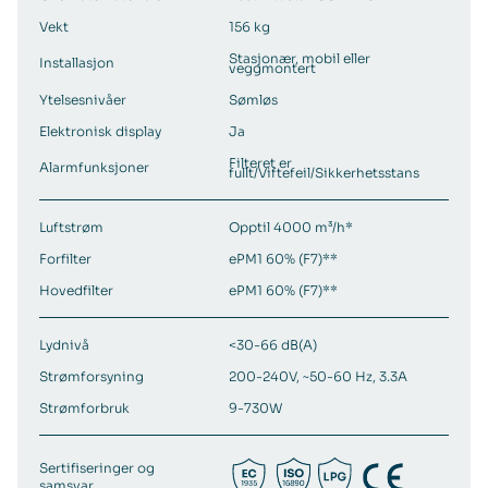
Vekt
156 kg
Stasjonær, mobil eller
Installasjon
veggmontert
Ytelsesnivåer
Sømløs
Elektronisk display
Ja
Filteret er
Alarmfunksjoner
fullt/Viftefeil/Sikkerhetsstans
Luftstrøm
Opptil 4000 m³/h*
Forfilter
ePM1 60% (F7)**
Hovedfilter
ePM1 60% (F7)**
Lydnivå
<30-66 dB(A)
Strømforsyning
200-240V, ~50-60 Hz, 3.3A
Strømforbruk
9-730W
Sertifiseringer og
samsvar