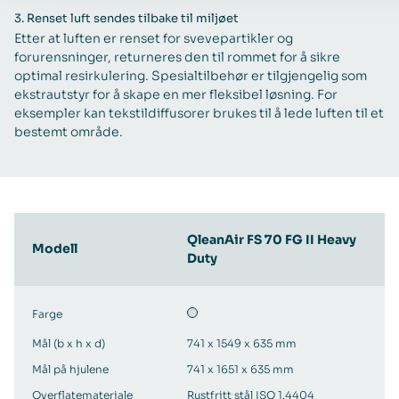
3.
Renset luft sendes tilbake til miljøet
Etter at luften er renset for svevepartikler og
forurensninger, returneres den til rommet for å sikre
optimal resirkulering. Spesialtilbehør er tilgjengelig som
ekstrautstyr for å skape en mer fleksibel løsning. For
eksempler kan tekstildiffusorer brukes til å lede luften til et
bestemt område.
QleanAir FS 70 FG II Heavy
Modell
Duty
Farge
Mål (b x h x d)
741 x 1549 x 635 mm
Mål på hjulene
741 x 1651 x 635 mm
Overflatemateriale
Rustfritt stål ISO 1.4404