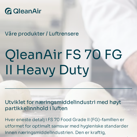
Hopp til innhold
Våre produkter
/
Luftrensere
QleanAir FS 70 FG
II Heavy Duty
Utviklet for næringsmiddelindustri med høyt
partikkelinnhold i luften
Hver eneste detalj i FS 70 Food Grade II (FG)-familien er
utformet for optimalt samsvar med hygieniske standarder
innen næringsmiddelindustrien. Den er kraftig,