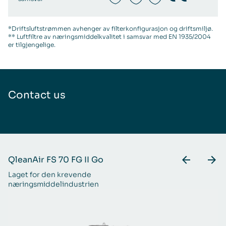
*Driftsluftstrømmen avhenger av filterkonfigurasjon og driftsmiljø.
** Luftfiltre av næringsmiddelkvalitet i samsvar med EN 1935/2004
er tilgjengelige.
Contact us
QleanAir FS 70 FG II Go
Q
Laget for den krevende
Ut
næringsmiddelindustrien
pa