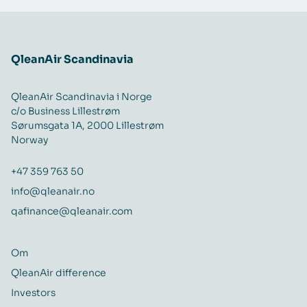
QleanAir Scandinavia
QleanAir Scandinavia i Norge
c/o Business Lillestrøm
Sørumsgata 1A, 2000 Lillestrøm
Norway
+47 359 763 50
info@qleanair.no
qafinance@qleanair.com
Om
QleanAir difference
Investors