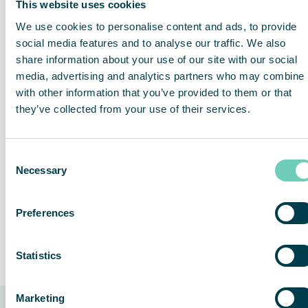
This website uses cookies
We use cookies to personalise content and ads, to provide
Kraftfuld og energieffektiv
Mekanisk filtrering i flere
social media features and to analyse our traffic. We also
faser
share information about your use of our site with our social
media, advertising and analytics partners who may combine i
with other information that you’ve provided to them or that
they’ve collected from your use of their services.
Konstant regulering af
Støjsvag drift
luftstrømmen
Consent
Necessary
Selection
Preferences
Nem installation og brug
Lifetime Performance
Guarantee
Statistics
Marketing