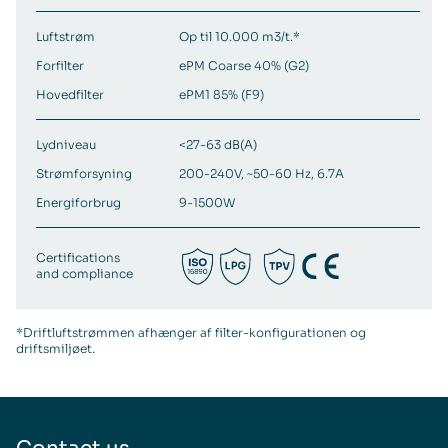
Luftstrøm
Op til 10.000 m3/t.*
Forfilter
ePM Coarse 40% (G2)
Hovedfilter
ePM1 85% (F9)
Lydniveau
<27-63 dB(A)
Strømforsyning
200-240V, ~50-60 Hz, 6.7A
Energiforbrug
9-1500W
Certifications
and compliance
*Driftluftstrømmen afhænger af filter-konfigurationen og
driftsmiljøet.