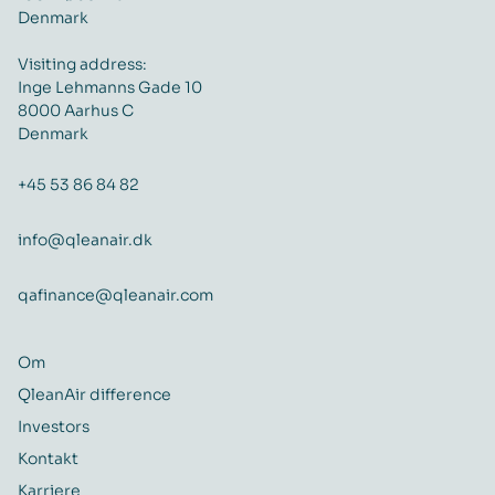
Denmark
Visiting address:
Inge Lehmanns Gade 10
8000 Aarhus C
Denmark
+45 53 86 84 82
info@qleanair.dk
qafinance@qleanair.com
Om
QleanAir difference
Investors
Kontakt
Karriere