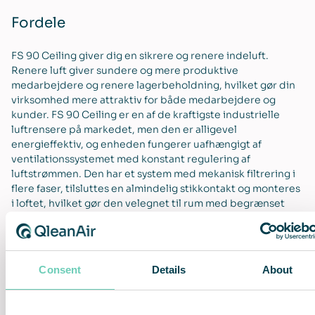
Fordele
FS 90 Ceiling giver dig en sikrere og renere indeluft.
Renere luft giver sundere og mere produktive
medarbejdere og renere lagerbeholdning, hvilket gør din
virksomhed mere attraktiv for både medarbejdere og
kunder. FS 90 Ceiling er en af de kraftigste industrielle
luftrensere på markedet, men den er alligevel
energieffektiv, og enheden fungerer uafhængigt af
ventilationssystemet med konstant regulering af
luftstrømmen. Den har et system med mekanisk filtrering i
flere faser, tilsluttes en almindelig stikkontakt og monteres
i loftet, hvilket gør den velegnet til rum med begrænset
gulvplads. Vi leverer ren luft som en service med
problemfri installation, vedligeholdelse, opgraderinger og
filterskift. Med vores unikke Lifetime Performance
Guarantee kan vi garantere dig en ensartet luftkvalitet
Consent
Details
About
over tid.