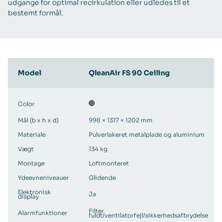
udgange for optimal recirkulation eller udledes til et
bestemt formål.
Model
QleanAir FS 90 Ceiling
Color
Mål (b x h x d)
998 × 1317 × 1202 mm
Materiale
Pulverlakeret metalplade og aluminium
Vægt
134 kg
Montage
Loftmonteret
Ydeevneniveauer
Glidende
Elektronisk
Ja
display
Filter
Alarmfunktioner
fuldt/ventilatorfejl/sikkerhedsafbrydelse