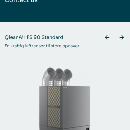
Contact us
QleanAir FS 90 Standard
Q
En kraftig luftrenser til store opgaver
Ti
be