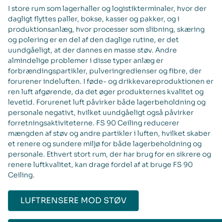
I store rum som lagerhaller og logistikterminaler, hvor der
dagligt flyttes paller, bokse, kasser og pakker, og i
produktionsanlæg, hvor processer som slibning, skæring
og polering er en del af den daglige rutine, er det
uundgåeligt, at der dannes en masse støv. Andre
almindelige problemer i disse typer anlæg er
forbrændingspartikler, pulveringredienser og fibre, der
forurener indeluften. I føde- og drikkevareproduktionen er
ren luft afgørende, da det øger produkternes kvalitet og
levetid. Forurenet luft påvirker både lagerbeholdning og
personale negativt, hvilket uundgåeligt også påvirker
forretningsaktiviteterne. FS 90 Ceiling reducerer
mængden af støv og andre partikler i luften, hvilket skaber
et renere og sundere miljø for både lagerbeholdning og
personale. Ethvert stort rum, der har brug for en sikrere og
renere luftkvalitet, kan drage fordel af at bruge FS 90
Ceiling.
LUFTRENSERE MOD STØV