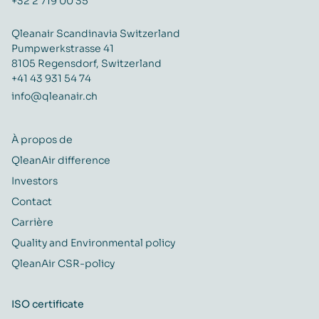
+32 2 719 00 35
Qleanair Scandinavia Switzerland
Pumpwerkstrasse 41
8105 Regensdorf, Switzerland
+41 43 931 54 74
info@qleanair.ch
À propos de
QleanAir difference
Investors
Contact
Carrière
Quality and Environmental policy
QleanAir CSR-policy
ISO certificate