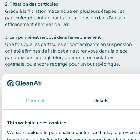
2.
Filtration des particules
Grâce à la filtration mécanique en plusieurs étapes, les
particules et contaminants en suspension dans l’air sont
efficacement éliminés de l’air.
3.
L’air purifié est renvoyé dans l’environnement
Une fois que les particules et contaminants en suspension
ont été éliminés de l’air, cet air est renvoyé dans la pièce
par deux sorties réglables, pour une recirculation
optimale, ou encore redirigé pour un but spécifique.
Consent
Details
Modèle
QleanAir FS 90 Ceiling
Couleur
This website uses cookies
Dimensions (l x h x
We use cookies to personalise content and ads, to provide s
998 × 1323 × 1202 mm
p)
to analyse our traffic. We also share information about your u