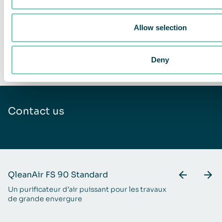
Certifications et
conformité
Allow selection
*Le débit d’air d’exploitation dépend de la configuration du filtre et
Deny
de l’environnement opérationnel
Contact us
QleanAir FS 90 Standard
Q
Un purificateur d’air puissant pour les travaux
Po
de grande envergure