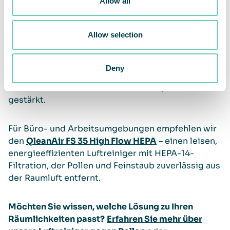
Allow all
Freistehende
Luftreiniger gegen Pollen
, die
Allow selection
strategisch in einer Arbeitsumgebung platziert
werden, verbessern die Gesamtluftqualität
erheblich. Dadurch steigt die Produktivität,
Deny
krankheitsbedingte Ausfälle gehen zurück und das
Wohlbefinden der Mitarbeiter wird spürbar
gestärkt.
Für Büro- und Arbeitsumgebungen empfehlen wir
den
QleanAir FS 35 High Flow HEPA
– einen leisen,
energieeffizienten Luftreiniger mit HEPA-14-
Filtration, der Pollen und Feinstaub zuverlässig aus
der Raumluft entfernt.
Möchten Sie wissen, welche Lösung zu Ihren
Räumlichkeiten passt?
Erfahren Sie mehr über