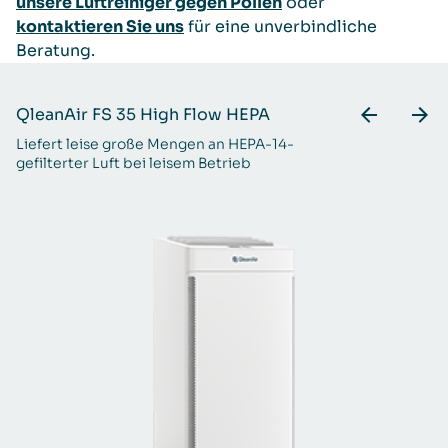
unsere Luftreiniger gegen Pollen
oder
kontaktieren Sie uns
für eine unverbindliche
Beratung.
QleanAir FS 35 High Flow HEPA
Q
Liefert leise große Mengen an HEPA-14-
Ef
gefilterter Luft bei leisem Betrieb