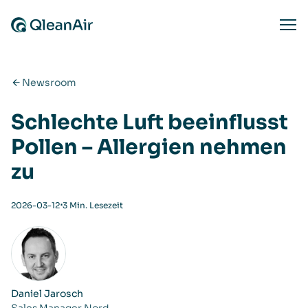
Zum Inhalt springen
Ope
Newsroom
Schlechte Luft beeinflusst
Pollen – Allergien nehmen
zu
⋅
2026-03-12
3 Min. Lesezeit
Daniel Jarosch