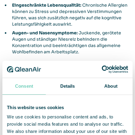
Eingeschränkte Lebensqualität:
Chronische Allergien
können zu Stress und depressiven Verstimmungen
führen, was sich zusätzlich negativ auf die kognitive
Leistungsfähigkeit auswirkt.
Augen- und Nasensymptome:
Juckende, gerötete
Augen und ständiger Niesreiz behindern die
Konzentration und beeinträchtigen das allgemeine
Wohlbefinden am Arbeitsplatz.
Was die Luftqualität mit der Ausbreitung von
Pollen zu tun hat
Consent
Details
About
Die Luftqualität hat einen unmittelbaren Einfluss
This website uses cookies
auf die Pollen – und das gleich auf zweierlei Art.
Untersuchungen des
Allergie-Centrums der
We use cookies to personalise content and ads, to
Charité Berlin
haben ergeben: Schlechte Luft führt
provide social media features and to analyse our traffic.
zu chemischen Veränderungen in den Allergenen
We also share information about your use of our site with