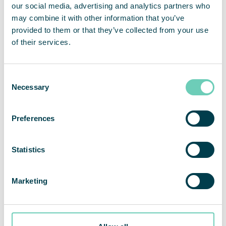
der einzelnen Pollen, die daraufhin stärkere
our social media, advertising and analytics partners who
allergische Reaktionen auslösen. Die Pollen
may combine it with other information that you’ve
werden also aggressiver und stärker
provided to them or that they’ve collected from your use
allergieauslösend. Bemerkbar macht sich dieser
of their services.
Effekt vor allem in Städten, da dort die
Feinstaubbelastung besonders hoch ist.
Consent
Necessary
Selection
Luftreinigung bringt den entscheidenden
Preferences
Unterschied
m Zuge der Corona-Pandemie ist das Bewusstsein
Statistics
für die Qualität der Raumluft deutlich gestiegen.
Viele Unternehmen und öffentliche Einrichtungen
Marketing
investieren mittlerweile in professionelle
Luftreinigungslösungen, um die Belastung durch
Schadstoffe, Partikel und Allergene in der
Raumluft zu verringern.