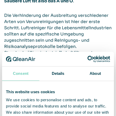
Saubere Luft ist also das A und O
.
Die Verhinderung der Ausbreitung verschiedener
Arten von Verunreinigungen ist hier der erste
Schritt. Luftreiniger für die Lebensmittelindustrien
sollten auf die spezifische Umgebung
zugeschnitten sein und Reinigungs- und
Risikoanalyseprotokolle befolgen.
Standardmäßige industrielle Luftfiltersysteme
können zwar bestimmte Arten von Partikeln
effizient herausfiltern, versagen aber in anderen
Sicherheitskategorien, was die Maschine selbst
Consent
Details
About
und/oder den Betrieb der Anlage gefährden kann.
Unser speziell für Lebensmittelproduktionen
This website uses cookies
designter FS 70 FG wurde in enger
We use cookies to personalise content and ads, to
Zusammenarbeit mit der Lebensmittelindustrie
provide social media features and to analyse our traffic.
entwickelt, um den führenden Hygienestandards
We also share information about your use of our site with