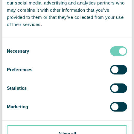
zu entsprechen.
our social media, advertising and analytics partners who
may combine it with other information that you’ve
Video-
provided to them or that they’ve collected from your use
Player
of their services.
Consent
Necessary
Selection
Preferences
00:04
01:00
Statistics
Marketing
Allow all