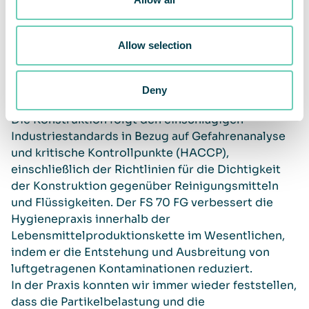
Der FS 70 FG schützt während Produktion,
Lagerung und Vertrieb
Allow selection
QleanAir Scandinavia hat mit dem FS 70 FG ein
völlig neues, überarbeitetes Luftfiltersystem
Deny
speziell für die Lebensmittelindustrie entwickelt.
Die Konstruktion folgt den einschlägigen
Industriestandards in Bezug auf Gefahrenanalyse
und kritische Kontrollpunkte (HACCP),
einschließlich der Richtlinien für die Dichtigkeit
der Konstruktion gegenüber Reinigungsmitteln
und Flüssigkeiten. Der FS 70 FG verbessert die
Hygienepraxis innerhalb der
Lebensmittelproduktionskette im Wesentlichen,
indem er die Entstehung und Ausbreitung von
luftgetragenen Kontaminationen reduziert.
In der Praxis konnten wir immer wieder feststellen,
dass die Partikelbelastung und die