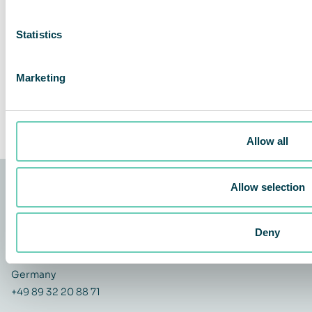
Weiter
Statistics
Share This Story, Choose Your Platform!
Marketing
Facebook
Twitter
LinkedIn
Teilen
Allow all
Allow selection
QleanAir Scandinavia
Deny
Aachener Straße 1053 – 1055
50858 Köln
Germany
+49 89 32 20 88 71