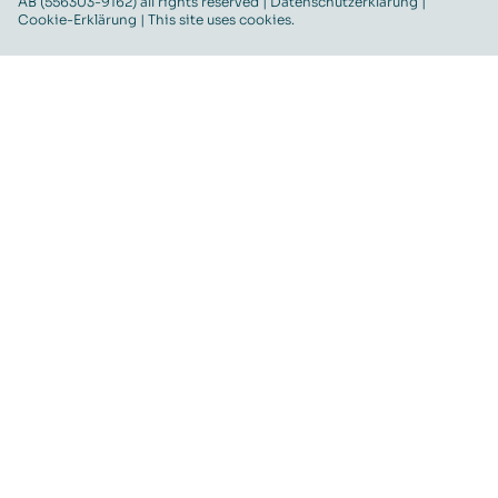
AB (556303-9162) all rights reserved |
Datenschutzerklärung
|
Cookie-Erklärung
| This site uses cookies.