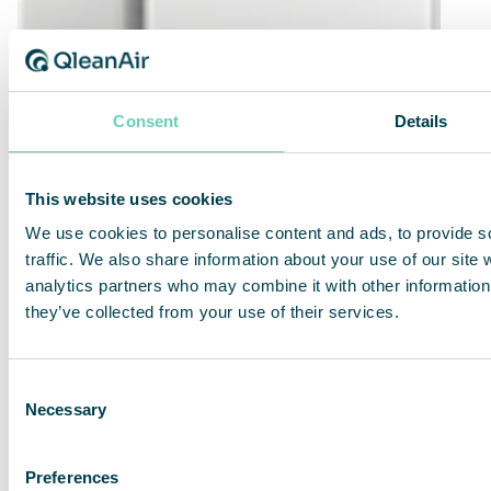
Consent
Details
This website uses cookies
We use cookies to personalise content and ads, to provide s
traffic. We also share information about your use of our site 
QleanAir FS 35 High Protection HEPA
analytics partners who may combine it with other information 
they’ve collected from your use of their services.
Hochwirksam gegen Viren und Bakterien.
Geeignet für Gesundheitseinrichtungen und
andere kritische Umgebungen.
Consent
Necessary
Selection
Zurück
Preferences