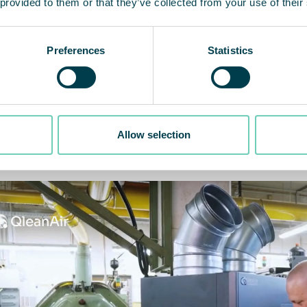
 provided to them or that they’ve collected from your use of their
ejdet mellem F.u.G. LINDEN og QleanAir har ikke ku
smiljø, men også i udviklingen af en innovativ løsn
Preferences
Statistics
lgængelig for andre virksomheder, der står over f
tions- og industrimiljøer.
Allow selection
oistin