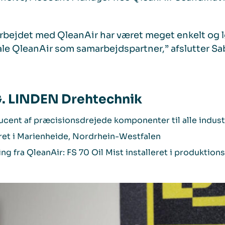
bejdet med QleanAir har været meget enkelt og lø
le QleanAir som samarbejdspartner,” afslutter S
G. LINDEN Drehtechnik
cent af præcisionsdrejede komponenter til alle indust
ret i Marienheide, Nordrhein-Westfalen
ng fra QleanAir: FS 70 Oil Mist installeret i produktion