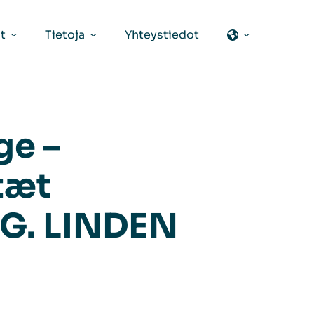
t
Tietoja
Yhteystiedot
ge –
tæt
.G. LINDEN