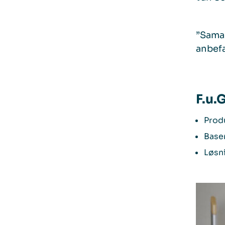
”Samar
anbefa
F.u.
Produ
Base
Løsni