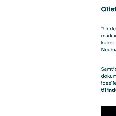
Olie
”Unde
markan
kunne 
Neuman
Samtid
dokume
ideell
til in
Videot