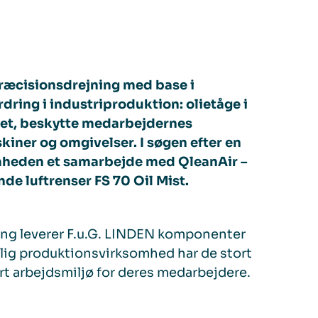
præcisionsdrejning med base i
dring i industriproduktion: olietåge i
øet, beskytte medarbejdernes
iner og omgivelser. I søgen efter en
omheden et samarbejde med QleanAir –
nde luftrenser FS 70 Oil Mist.
ing leverer F.u.G. LINDEN komponenter
arlig produktionsvirksomhed har de stort
rt arbejdsmiljø for deres medarbejdere.