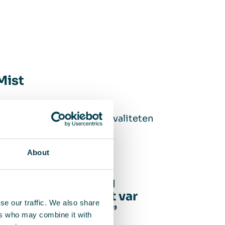
Mist
 var forbedringen af luftkvaliteten
About
en tydelig og synlig
markant klarere, det var
se our traffic. We also share
faktisk forsvundet.”
ers who may combine it with