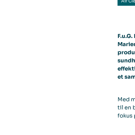
Air Cl
F.u.G
Marien
produ
sundhe
effek
et sam
Med ma
til en
fokus 