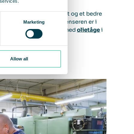
 services.
n resulteret i renere luft og et bedre
ing. FS 70 Oil Mist-luftrenseren er i
Marketing
or lignende udfordringer med
olietåge
i
Allow all