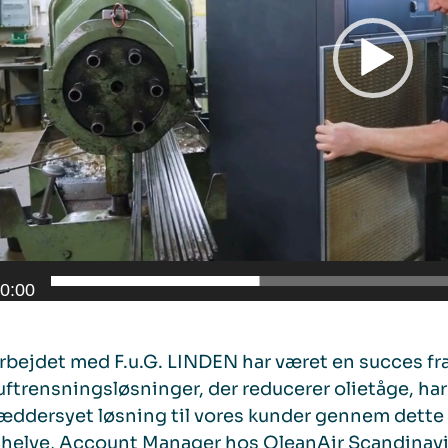
0:00
bejdet med F.u.G. LINDEN har været en succes fra
luftrensningsløsninger, der reducerer olietåge, har
æddersyet løsning til vores kunder gennem dette f
helve, Account Manager hos QleanAir Scandinavi