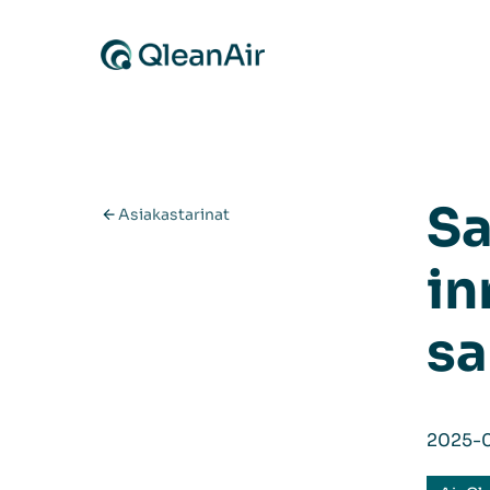
Siirry sisältöön
Sa
Asiakastarinat
in
sa
2025-