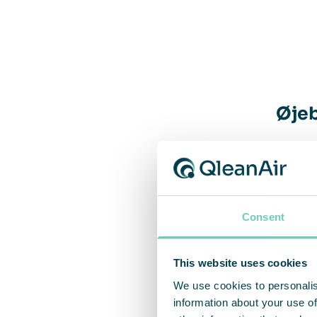
Øjeb
Efter 
mærkb
Consent
”Kor
This website uses cookies
forb
We use cookies to personalis
lett
information about your use of