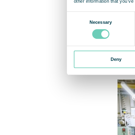
other information that you’ve
Samarb
Consent
arbejd
Necessary
Selection
dag ti
produk
Deny
Videot