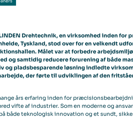
eaners
. LINDEN Drehtechnik, en virksomhed inden for 
heide, Tyskland, stod over for en velkendt udfor
ktionshallen. Målet var at forbedre arbejdsmilj
d og samtidig reducere forurening af både mask
tiv og pladsbesparende løsning indledte virks
arbejde, der førte til udviklingen af den fritståe
nge års erfaring inden for præcisionsbearbejdn
 bred vifte af industrier. Som en moderne og ansv
på både teknologisk innovation og et sundt, sikke