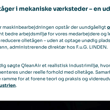
tåger i mekaniske værksteder – en ud
r maskinbearbejdningen opstår der uundgåeligt
o
t bedre arbejdsmiljø for vores medarbejdere og led
reducere olietågen – uden at optage unødig plads 
n, administrerende direktør hos F.u.G. LINDEN.
ig søgte QleanAir et realistisk industrimiljø, hvo
nteres under reelle forhold med olietåge. Samar
e ramme for at forene teori og praksis og videreudv
dustrien
.
oistin