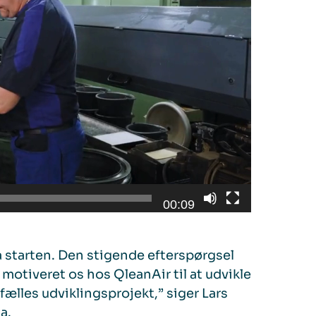
00:09
 starten. Den stigende efterspørgsel
 motiveret os hos QleanAir til at udvikle
ælles udviklingsprojekt,” siger Lars
a.