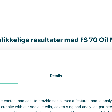
likkelige resultater med FS 70 Oil 
installationen af
FS 70 Oil Mist
i produktionshallen
ar med det samme.
Details
t tid efter installationen kunne vi se 
edring af luftkvaliteten. Luften blev 
e content and ads, to provide social media features and to analy
ere at trække vejret, og olietågen var 
 our site with our social media, advertising and analytics partn