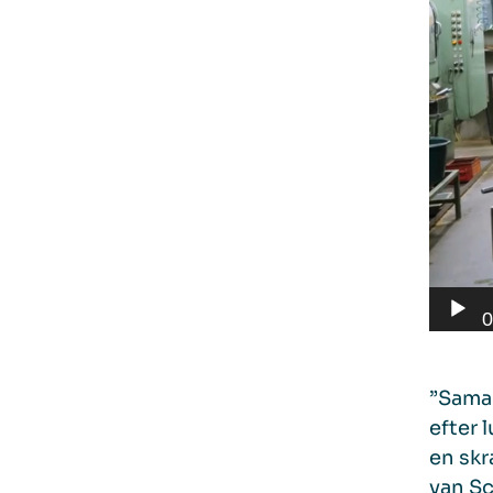
0
”Samar
efter 
en skr
van Sc