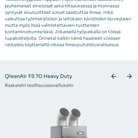
jauhemaiset ainesosat sekä hitsauksessa ja hionnassa
syntyvät sivutuotteet voivat saastuttaa ilmaa, mikä
vaikuttaa työntekijöiden ja laitoksen kävijöiden terveyteen
mutta myös lisää valmistettavien tuotteiden
kontaminoitumisriskiä. Jokaisella työpaikalla on töissä
tupakoitsijoita. Onneksi kaikki nämä haasteet voidaan
ratkaista käyttämällä oikeaa ilmanpuhdistusratkaisua.
QleanAir FS 70 Heavy Duty
Q
Raskaisiin teollisuussovelluksiin
Te