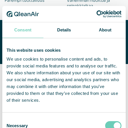
Parempi tuottavuus
Vähemmän huoltoa ja
seisokkiaikaa
Tarvitsetko apua sisäilman
Consent
Details
About
laadun parantamisessa?
OTA YHTEYTTÄ
Autamme sinua mielellämme
This website uses cookies
löytämään sopivan ratkaisun.
We use cookies to personalise content and ads, to
provide social media features and to analyse our traffic.
We also share information about your use of our site with
The QleanAir Difference
our social media, advertising and analytics partners who
may combine it with other information that you’ve
Toimitamme ratkaisumme vaivattomasti palveluna.
provided to them or that they’ve collected from your use
Räätälöimme ratkaisun tarpeidesi mukaan suorittamalla
of their services.
mittauksia ja testauksia. Me huolehdimme asennuksesta,
huollosta ja päivityksistä, varmistamme säännösten
noudattamisen ja varmistamme, että ratkaisu on
Consent
tulevaisuuden kannalta kestävä. The freedom of clean air –
Necessary
Selection