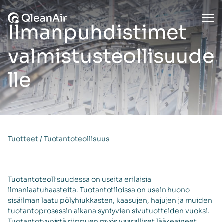
Siirry sisältöön
Ope
Ilmanpuhdistimet
valmistusteollisuude
lle
Tuotteet
/
Tuotantoteollisuus
Tuotantoteollisuudessa on useita erilaisia
ilmanlaatuhaasteita. Tuotantotiloissa on usein huono
sisäilman laatu pölyhiukkasten, kaasujen, hajujen ja muiden
tuotantoprosessin aikana syntyvien sivutuotteiden vuoksi.
Tuotantotyypistä riippuen myös vaaralliset lääkeaineet,