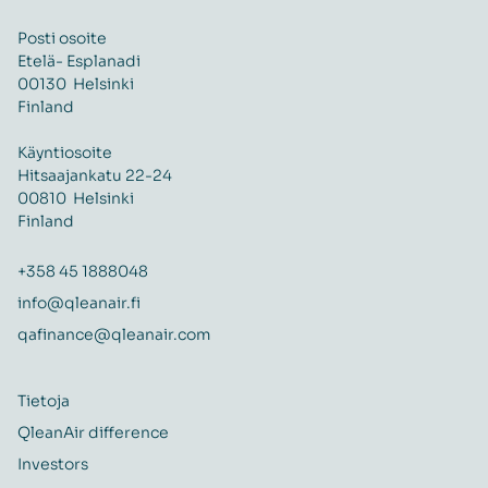
Posti osoite
Etelä- Esplanadi
00130 Helsinki
Finland
Käyntiosoite
Hitsaajankatu 22-24
00810 Helsinki
Finland
+358 45 1888048
info@qleanair.fi
qafinance@qleanair.com
Tietoja
QleanAir difference
Investors