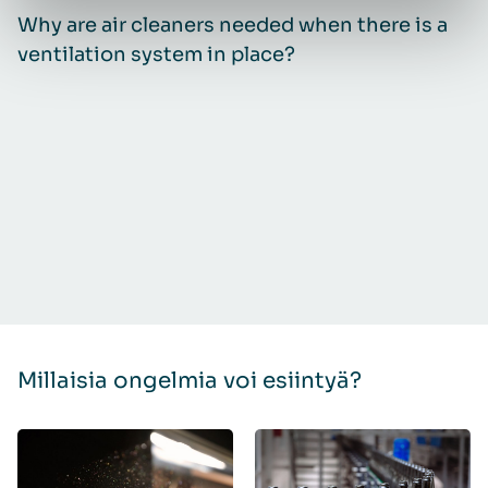
Why are air cleaners needed when there is a
Q
ventilation system in place?
i
Millaisia ongelmia voi esiintyä?