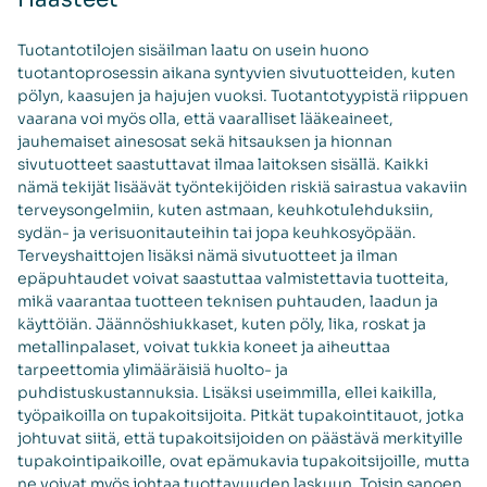
Tuotantotilojen sisäilman laatu on usein huono
tuotantoprosessin aikana syntyvien sivutuotteiden, kuten
pölyn, kaasujen ja hajujen vuoksi. Tuotantotyypistä riippuen
vaarana voi myös olla, että vaaralliset lääkeaineet,
jauhemaiset ainesosat sekä hitsauksen ja hionnan
sivutuotteet saastuttavat ilmaa laitoksen sisällä. Kaikki
nämä tekijät lisäävät työntekijöiden riskiä sairastua vakaviin
terveysongelmiin, kuten astmaan, keuhkotulehduksiin,
sydän- ja verisuonitauteihin tai jopa keuhkosyöpään.
Terveyshaittojen lisäksi nämä sivutuotteet ja ilman
epäpuhtaudet voivat saastuttaa valmistettavia tuotteita,
mikä vaarantaa tuotteen teknisen puhtauden, laadun ja
käyttöiän. Jäännöshiukkaset, kuten pöly, lika, roskat ja
metallinpalaset, voivat tukkia koneet ja aiheuttaa
tarpeettomia ylimääräisiä huolto- ja
puhdistuskustannuksia. Lisäksi useimmilla, ellei kaikilla,
työpaikoilla on tupakoitsijoita. Pitkät tupakointitauot, jotka
johtuvat siitä, että tupakoitsijoiden on päästävä merkityille
tupakointipaikoille, ovat epämukavia tupakoitsijoille, mutta
ne voivat myös johtaa tuottavuuden laskuun. Toisin sanoen