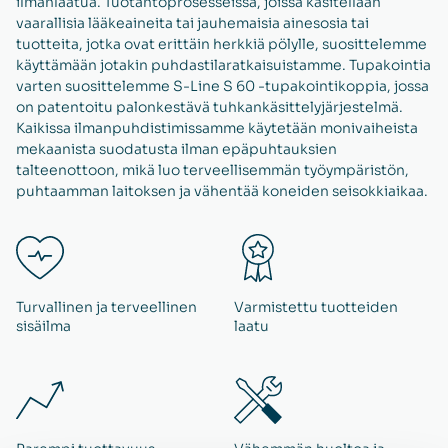
ilmanlaatua. Tuotantoprosesseissa, joissa käsitellään
vaarallisia lääkeaineita tai jauhemaisia ainesosia tai
tuotteita, jotka ovat erittäin herkkiä pölylle, suosittelemme
käyttämään jotakin puhdastilaratkaisuistamme. Tupakointia
varten suosittelemme S-Line S 60 -tupakointikoppia, jossa
on patentoitu palonkestävä tuhkankäsittelyjärjestelmä.
Kaikissa ilmanpuhdistimissamme käytetään monivaiheista
mekaanista suodatusta ilman epäpuhtauksien
talteenottoon, mikä luo terveellisemmän työympäristön,
puhtaamman laitoksen ja vähentää koneiden seisokkiaikaa.
Turvallinen ja terveellinen
Varmistettu tuotteiden
sisäilma
laatu