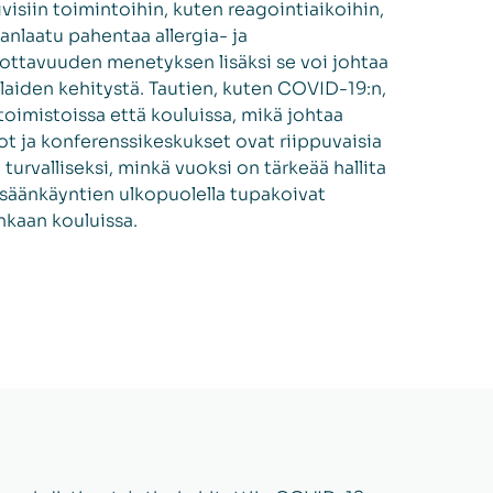
ivisiin toimintoihin, kuten reagointiaikoihin,
nlaatu pahentaa allergia- ja
uottavuuden menetyksen lisäksi se voi johtaa
ilaiden kehitystä. Tautien, kuten COVID-19:n,
toimistoissa että kouluissa, mikä johtaa
t ja konferenssikeskukset ovat riippuvaisia
a turvalliseksi, minkä vuoksi on tärkeää hallita
 Sisäänkäyntien ulkopuolella tupakoivat
nkaan kouluissa.