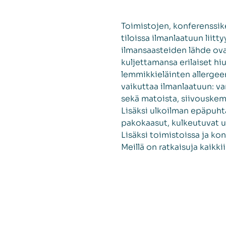
Toimistojen, konferenssike
tiloissa ilmanlaatuun liitt
ilmansaasteiden lähde ova
kuljettamansa erilaiset hiu
lemmikkieläinten allergeen
vaikuttaa ilmanlaatuun: v
sekä matoista, siivouskemi
Lisäksi ulkoilman epäpuhta
pakokaasut, kulkeutuvat us
Lisäksi toimistoissa ja ko
Meillä on ratkaisuja kaikkii