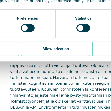
 provided to them or that they’ve collected from your use of their
Preferences
Statistics
Tautien, kuten COVID-19:n, flunssan ja vilustumisen
Allow selection
kouluissa, mikä johtaa poissaoloihin ja heikompaan
konferenssikeskukset, jotka ovat olleet osittain 
riippuvaisia siitä, että vierailijat tuntevat olonsa tu
valittavat usein huonosta sisäilman laadusta esime
tutkimusten mukaan. Harvardin tutkimus osoittaa, et
ihmisten kognitiivisiin toimintoihin, kuten reagoin
tuottavuuteen. Koulujen, toimistojen ja konferenssi
ilmanvaihtojärjestelmä ei aina pysty ylläpitämään pu
Toimistotyöntekijät ja opiskelijat valittavat usein
BESA:n ja AMI Environmentalin tutkimusten mukaan.