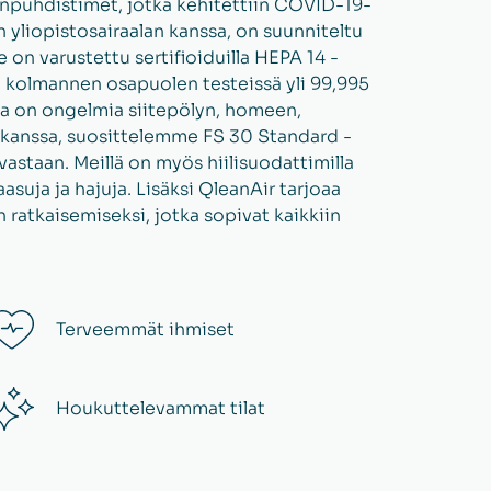
npuhdistimet, jotka kehitettiin COVID-19-
n yliopistosairaalan kanssa, on suunniteltu
 on varustettu sertifioiduilla HEPA 14 -
u kolmannen osapuolen testeissä yli 99,995
la on ongelmia siitepölyn, homeen,
 kanssa, suosittelemme FS 30 Standard -
vastaan. Meillä on myös hiilisuodattimilla
suja ja hajuja. Lisäksi QleanAir tarjoaa
en ratkaisemiseksi, jotka sopivat kaikkiin
Terveemmät ihmiset
Houkuttelevammat tilat