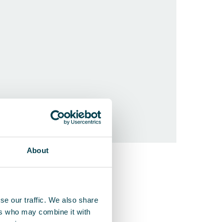
About
QleanAir F
Tehokasta il
se our traffic. We also share
ers who may combine it with