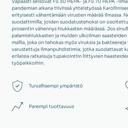
Vapaasti seisovat FS 30 HEPA- ja FS 70 HEPA -ilma
pandemian aikana tiiviissä yhteistyössä Karoliinise
erityisesti vähentämään virusten määrää ilmassa. Ne
suodattimilla, joiden suodatustehoksi on osoitett
prosentin vähennys hiukkasten määrässä. Jos sinul
palamishiukkasten ja muiden ulkoilman saasteiden
mallia, joka on tehokas myös viruksia ja bakteereja 
varustettuja ilmanpuhdistimia, jotka suodattavat kaa
erilaisia ratkaisuja tupakointiin liittyvien haasteid
työpaikkoihin.
Turvallisempi ympäristö
Parempi tuottavuus