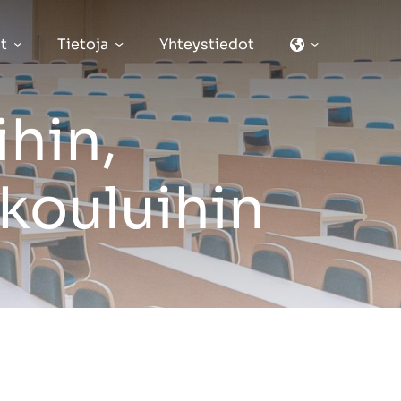
t
Tietoja
Yhteystiedot
ihin,
 kouluihin