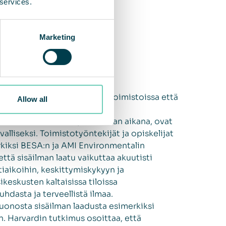
 services.
Marketing
 leviäminen on yleistä sekä toimistoissa että
Allow all
 suoritukseen. Toimistot ja
suljettuina COVID-19-pandemian aikana, ovat
rvalliseksi. Toimistotyöntekijät ja opiskelijat
rkiksi BESA:n ja AMI Environmentalin
tä sisäilman laatu vaikuttaa akuutisti
tiaikoihin, keskittymiskykyyn ja
keskusten kaltaisissa tiloissa
hdasta ja terveellistä ilmaa.
 huonosta sisäilman laadusta esimerkiksi
 Harvardin tutkimus osoittaa, että