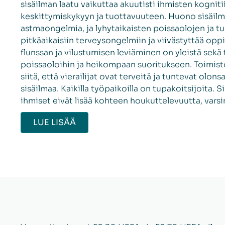
sisäilman laatu vaikuttaa akuutisti ihmisten kogniti
keskittymiskykyyn ja tuottavuuteen. Huono sisäilma
astmaongelmia, ja lyhytaikaisten poissaolojen ja t
pitkäaikaisiin terveysongelmiin ja viivästyttää opp
flunssan ja vilustumisen leviäminen on yleistä sekä 
poissaoloihin ja heikompaan suoritukseen. Toimisto
siitä, että vierailijat ovat terveitä ja tuntevat olons
sisäilmaa. Kaikilla työpaikoilla on tupakoitsijoita.
ihmiset eivät lisää kohteen houkuttelevuutta, varsi
LUE LISÄÄ