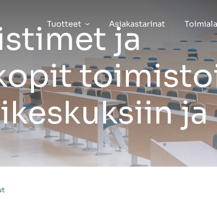
Tuotteet
Asiakastarinat
Toimiala
stimet ja
opit toimisto
keskuksiin ja
ut