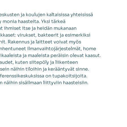
skusten ja koulujen kaltaisissa yhteisissä
yy monia haasteita. Yksi tärkeä
t ihmiset itse ja heidän mukanaan
kkaset: virukset, bakteerit ja esimerkiksi
it. Rakennus ja laitteet voivat myös
anhentuneet ilmanvaihtojärjestelmät, home
kaaleista ja maaleista peräisin olevat kaasut.
udet, kuten siitepöly ja liikenteen
ein näihin tiloihin ja kerääntyvät sinne.
nferenssikeskuksissa on tupakoitsijoita.
n näihin sisäilmaan liittyviin haasteisiin.