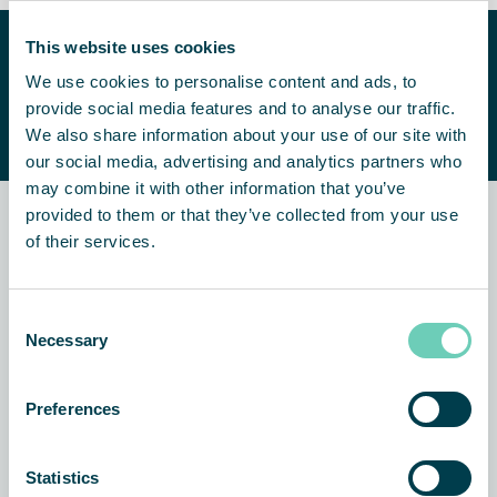
This website uses cookies
Tarvitsetko apua sisäilman
laadun parantamisessa?
We use cookies to personalise content and ads, to
OTA YHTEYTTÄ
provide social media features and to analyse our traffic.
Autamme sinua mielellämme
We also share information about your use of our site with
löytämään sopivan ratkaisun.
our social media, advertising and analytics partners who
may combine it with other information that you’ve
provided to them or that they’ve collected from your use
Aiheeseen liittyviä uutisia ja
of their services.
asiakastarinoita
Consent
Necessary
Selection
ASIAKASTARINA
AIR CLEANERS
Preferences
Statistics