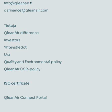
info@qleanair.fi
qafinance@qleanair.com
Tietoja
QleanAir difference
Investors
Yhteystiedot
Ura
Quality and Environmental policy
QleanAir CSR-policy
ISO certificate
QleanAir Connect Portal