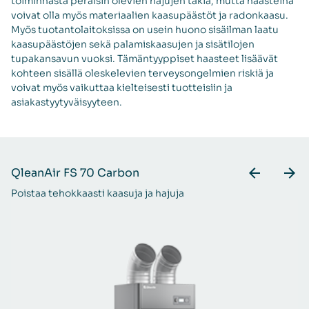
toiminnasta peräisin olevien hajujen takia, mutta haasteina
voivat olla myös materiaalien kaasupäästöt ja radonkaasu.
Myös tuotantolaitoksissa on usein huono sisäilman laatu
kaasupäästöjen sekä palamiskaasujen ja sisätilojen
tupakansavun vuoksi. Tämäntyyppiset haasteet lisäävät
kohteen sisällä oleskelevien terveysongelmien riskiä ja
voivat myös vaikuttaa kielteisesti tuotteisiin ja
asiakastyytyväisyyteen.
QleanAir FS 70 Carbon
Q
Poistaa tehokkaasti kaasuja ja hajuja
Ka