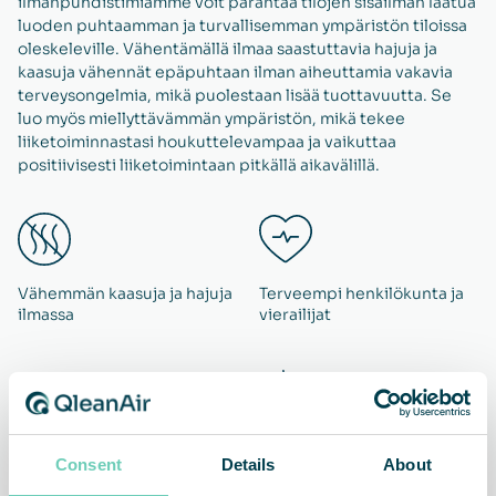
ilmanpuhdistimiamme voit parantaa tilojen sisäilman laatua
luoden puhtaamman ja turvallisemman ympäristön tiloissa
oleskeleville. Vähentämällä ilmaa saastuttavia hajuja ja
kaasuja vähennät epäpuhtaan ilman aiheuttamia vakavia
terveysongelmia, mikä puolestaan lisää tuottavuutta. Se
luo myös miellyttävämmän ympäristön, mikä tekee
liiketoiminnastasi houkuttelevampaa ja vaikuttaa
positiivisesti liiketoimintaan pitkällä aikavälillä.
Vähemmän kaasuja ja hajuja
Terveempi henkilökunta ja
ilmassa
vierailijat
Parempi tuottavuus
Kiinnostava työpaikka
Consent
Details
About