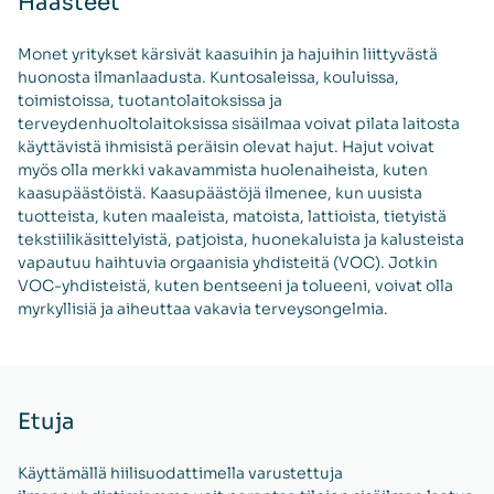
Haasteet
Monet yritykset kärsivät kaasuihin ja hajuihin liittyvästä
huonosta ilmanlaadusta. Kuntosaleissa, kouluissa,
toimistoissa, tuotantolaitoksissa ja
terveydenhuoltolaitoksissa sisäilmaa voivat pilata laitosta
käyttävistä ihmisistä peräisin olevat hajut. Hajut voivat
myös olla merkki vakavammista huolenaiheista, kuten
kaasupäästöistä. Kaasupäästöjä ilmenee, kun uusista
tuotteista, kuten maaleista, matoista, lattioista, tietyistä
tekstiilikäsittelyistä, patjoista, huonekaluista ja kalusteista
vapautuu haihtuvia orgaanisia yhdisteitä (VOC). Jotkin
VOC-yhdisteistä, kuten bentseeni ja tolueeni, voivat olla
myrkyllisiä ja aiheuttaa vakavia terveysongelmia.
Etuja
Käyttämällä hiilisuodattimella varustettuja