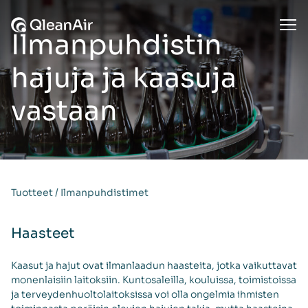
Siirry sisältöön
Ope
Ilmanpuhdistin
hajuja ja kaasuja
vastaan
Tuotteet
/
Ilmanpuhdistimet
Haasteet
Kaasut ja hajut ovat ilmanlaadun haasteita, jotka vaikuttavat
monenlaisiin laitoksiin. Kuntosaleilla, kouluissa, toimistoissa
ja terveydenhuoltolaitoksissa voi olla ongelmia ihmisten