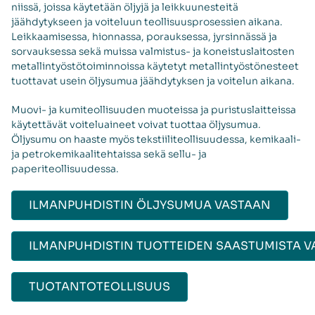
niissä, joissa käytetään öljyjä ja leikkuunesteitä
jäähdytykseen ja voiteluun teollisuusprosessien aikana.
Leikkaamisessa, hionnassa, porauksessa, jyrsinnässä ja
sorvauksessa sekä muissa valmistus- ja koneistuslaitosten
metallintyöstötoiminnoissa käytetyt metallintyöstönesteet
tuottavat usein öljysumua jäähdytyksen ja voitelun aikana.
Muovi- ja kumiteollisuuden muoteissa ja puristuslaitteissa
käytettävät voiteluaineet voivat tuottaa öljysumua.
Öljysumu on haaste myös tekstiiliteollisuudessa, kemikaali-
ja petrokemikaalitehtaissa sekä sellu- ja
paperiteollisuudessa.
ILMANPUHDISTIN ÖLJYSUMUA VASTAAN
ILMANPUHDISTIN TUOTTEIDEN SAASTUMISTA 
TUOTANTOTEOLLISUUS