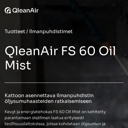
Siirry sisältöön
Tuotteet
/
Ilmanpuhdistimet
QleanAir FS 60 Oil
Mist
Kattoon asennettava ilmanpuhdistin
öljysumuhaasteiden ratkaisemiseen
Kevyt ja energiatehokas FS 60 Oil Mist on kehitetty
parantamaan sisäilman laatua erityisesti
teollisuuslaitoksissa, joissa kohdataan öljysumun ja