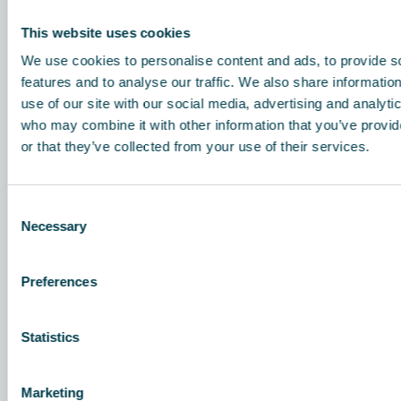
FS 60 Oil Mist -ilmanpuhdistimessa on etupuolella suuri
This website uses cookies
ilman tuloaukko, jotta ilmanottotilavuus olisi
mahdollisimman suuri ja suodattimen tukkeutumisriski
We use cookies to personalise content and ads, to provide s
pienenisi.
features and to analyse our traffic. We also share informatio
use of our site with our social media, advertising and analyti
2.
Öljypisaroiden ja -hiukkasten suodatus
who may combine it with other information that you’ve provi
Erityisen öljysumun suodatusjärjestelmän avulla öljypisarat
or that they’ve collected from your use of their services.
ja -hiukkaset poistetaan tehokkaasti ilmasta.
3.
Poisto- ja keräysastia
Suodatettu öljy valutetaan pois suodattimesta
Consent
integroituun keräysasiaan, jotta puhdistus ja hävittäminen
Necessary
Selection
onnistuvat helposti.
Preferences
4.
Ilmanpoistoaukko
Ilma palautetaan tilaan mukautettavien ja säädettävien
ulostuloaukkojen kautta optimaalista kierrätystä varten tai
Statistics
ohjataan lisävarusteena saatavien putkien ja diffuusorien
avulla tiettyyn alueeseen.
Marketing