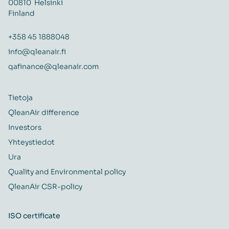
00810 Helsinki
Finland
+358 45 1888048
info@qleanair.fi
qafinance@qleanair.com
Tietoja
QleanAir difference
Investors
Yhteystiedot
Ura
Quality and Environmental policy
QleanAir CSR-policy
ISO certificate