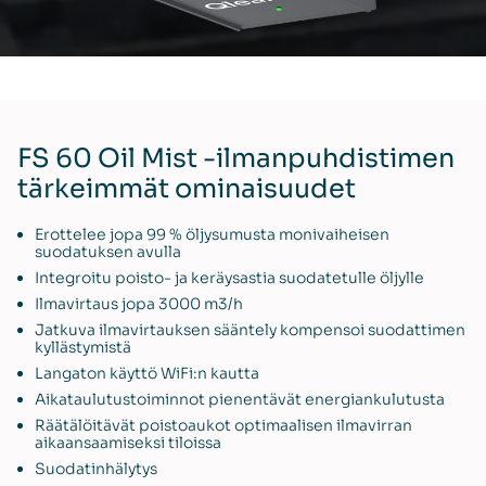
FS 60 Oil Mist -ilmanpuhdistimen
tärkeimmät ominaisuudet
Erottelee jopa 99 % öljysumusta monivaiheisen
suodatuksen avulla
Integroitu poisto- ja keräysastia suodatetulle öljylle
Ilmavirtaus jopa 3000 m3/h
Jatkuva ilmavirtauksen sääntely kompensoi suodattimen
kyllästymistä
Langaton käyttö WiFi:n kautta
Aikataulutustoiminnot pienentävät energiankulutusta
Räätälöitävät poistoaukot optimaalisen ilmavirran
aikaansaamiseksi tiloissa
Suodatinhälytys