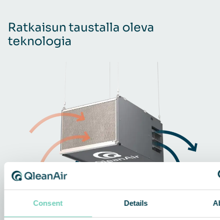
Ratkaisun taustalla oleva
teknologia
Consent
Details
A
1.
Ilman tuloaukko