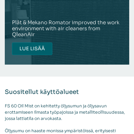
Plåt & Mekano Romator improved the work
environment with air cleaners from
QleanAir
LUE LISÄÄ
Suositellut käyttöalueet
FS 60 Oil Mist on kehitetty öljysumun ja öljysavun
erottamiseen ilmasta työpajoissa ja metalliteollisuudessa,
jossa lattiatila on arvokasta.
Öljysumu on haaste monissa ympäristöissä, erityisesti