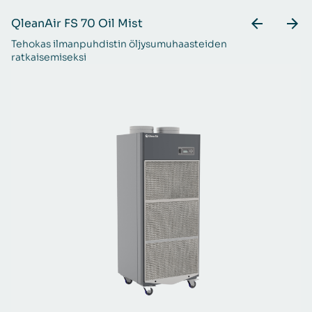
QleanAir FS 70 Oil Mist
Q
Tehokas ilmanpuhdistin öljysumuhaasteiden
Ke
ratkaisemiseksi
te