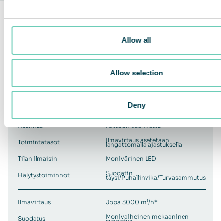
Malli
QleanAir FS 60 Oil Mist
Allow all
Väri
Allow selection
Mitat (L x K x S)
1290 x 655 x 903 mm
Materiaali
Jauhemaalattu metallilevy
Deny
Paino
83 kg
Asennus
Kattoon asennettu
Ilmavirtaus asetetaan
Toimintatasot
langattomalla ajastuksella
Tilan ilmaisin
Monivärinen LED
Suodatin
Hälytystoiminnot
täysi/Puhallinvika/Turvasammutus
Ilmavirtaus
Jopa 3000 m³/h*
Monivaiheinen mekaaninen
Suodatus
suodatus