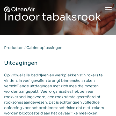
Ga naar de inhoud
Ope
Indoor tabaksrook
Producten
/
Cabineoplossingen
Uitdagingen
Op vrijwel alle bedrijven en werkplekken zijn rokers te
vinden. In veel gevallen brengt binnenshuis roken
verschillende uitdagingen met zich mee die moeten
worden aangepakt. Veel organisaties hebben een
rookverbod ingevoerd, een rookruimte gecreëerd of
rookzones aangewezen. Dat is echter geen volledige
oplossing voor het probleem: het risico dat niet-rokers
worden blootgesteld aan het gevaarlijke meeroken.