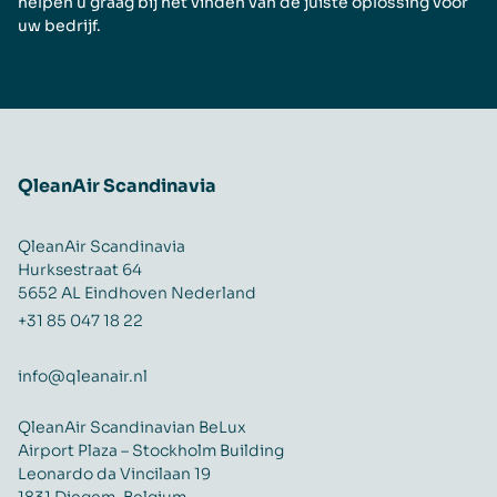
helpen u graag bij het vinden van de juiste oplossing voor
uw bedrijf.
QleanAir Scandinavia
QleanAir Scandinavia
Hurksestraat 64
5652 AL Eindhoven Nederland
+31 85 047 18 22
info@qleanair.nl
QleanAir Scandinavian BeLux
Airport Plaza – Stockholm Building
Leonardo da Vincilaan 19
1831 Diegem, Belgium