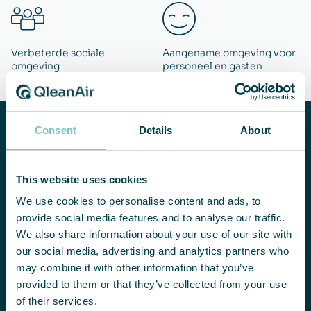
Verbeterde sociale
Aangename omgeving voor
omgeving
personeel en gasten
Hulp nodig
Consent
Details
About
bij het
verbeteren
van de
This website uses cookies
luchtkwaliteit
We use cookies to personalise content and ads, to
binnenshuis?
NEEM CONTACT MET ONS OP
provide social media features and to analyse our traffic.
We also share information about your use of our site with
We helpen u
graag bij het
our social media, advertising and analytics partners who
vinden van een
may combine it with other information that you’ve
geschikte
provided to them or that they’ve collected from your use
oplossing.
of their services.