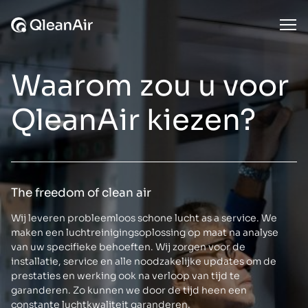
Ga naar de inhoud
Ope
Waarom zou u voor
QleanAir kiezen?
The freedom of clean air
Wij leveren probleemloos schone lucht as a service. We
maken een luchtreinigingsoplossing op maat na analyse
van uw specifieke behoeften. Wij zorgen voor de
installatie, service en alle noodzakelijke updates om de
prestaties en werking ook na verloop van tijd te
garanderen. Zo kunnen we door de tijd heen een
constante luchtkwaliteit garanderen.