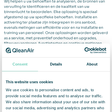
Wij helpen u uw behoeften te analyseren, de bronnen van
vervuiling te identificeren en de kwaliteit van uw
binnenlucht te beoordelen. Elke oplossing is speciaal
afgestemd op uw specifieke behoeften. Installatie en
activering ter plaatse zijn inbegrepen in ons aanbod,
evenals metingen van efficiëntie voor en na installatie en
training van personeel. Onze oplossingen worden geleverd
as a service, met preventief onderhoud en upgrades,
filtervervangingen, functietesten en continue metingen
van de luchtkwaliteit door gecertificeerde technici.
Consent
Details
About
Lifetime Performance Guarantee
This website uses cookies
Onze oplossingen worden geleverd met onze unieke
We use cookies to personalise content and ads, to
Lifetime Performance Guarantee, wat betekent dat we het
provide social media features and to analyse our traffic.
product onderhouden om de functie en prestaties
langdurig te garanderen. Zo kunnen we ervoor zorgen dat
We also share information about your use of our site with
uw luchtkwaliteit hetzelfde blijft als op het moment van
our social media, advertising and analytics partners who