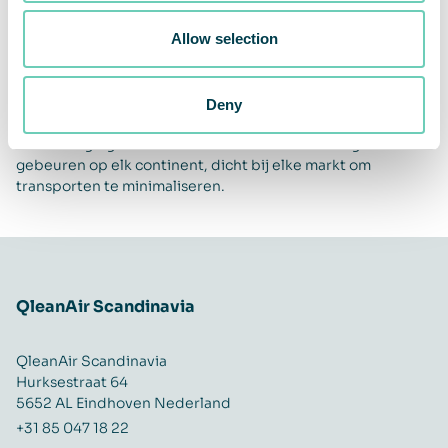
Onze producten zijn ontworpen met het oog op
Allow selection
milieuvriendelijkheid. We minimaliseren hun impact op het
milieu door ervoor te zorgen dat ze gedurende lange tijd
kunnen worden gebruikt. We verhuren de machines en
hergebruiken, reviseren en recyclen waar mogelijk
Deny
apparaten en onderdelen. We gebruiken een ozonvrije
luchtreinigingstechniek. Productie en assemblage
gebeuren op elk continent, dicht bij elke markt om
transporten te minimaliseren.
QleanAir Scandinavia
QleanAir Scandinavia
Hurksestraat 64
5652 AL Eindhoven Nederland
+31 85 047 18 22