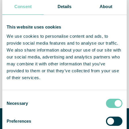
machines en machinestoringen vermindert. Schonere
Consent
Details
About
lucht betekent met andere woorden gezondere
werknemers, verbeterde productkwaliteit, minder
uitvaltijd en lagere onderhoudskosten.
This website uses cookies
We use cookies to personalise content and ads, to
provide social media features and to analyse our traffic.
We also share information about your use of our site with
Schonere en veiligere lucht
Gezondere werknemers
our social media, advertising and analytics partners who
may combine it with other information that you’ve
provided to them or that they’ve collected from your use
of their services.
Toegenomen productiviteit
Minder onderhoud en
stilstand
Consent
Necessary
Selection
Hulp nodig
Preferences
bij het