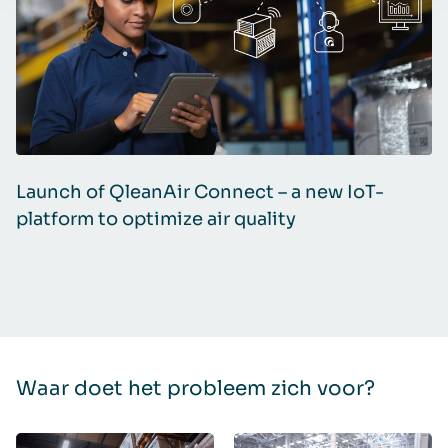
Launch of QleanAir Connect – a new IoT-
H
platform to optimize air quality
s
Waar doet het probleem zich voor?