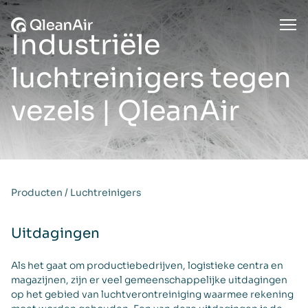
Ga naar de inhoud
Ope
Industriële
luchtreinigers tegen
vezels | QleanAir
Producten
/
Luchtreinigers
Uitdagingen
Als het gaat om productiebedrijven, logistieke centra en
magazijnen, zijn er veel gemeenschappelijke uitdagingen
op het gebied van luchtverontreiniging waarmee rekening