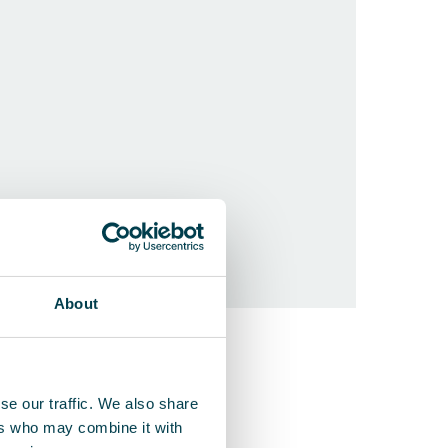
About
QleanAir F
Een veelzijdi
se our traffic. We also share
ers who may combine it with