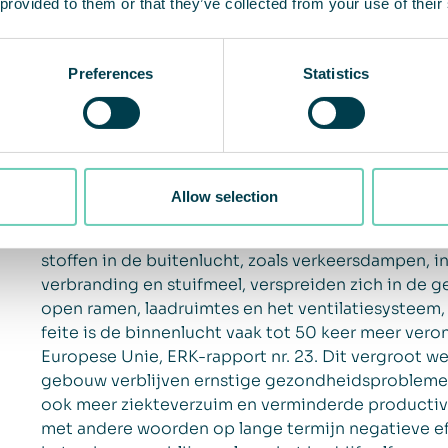
ONTDEK ONZE PRODUCTEN
 provided to them or that they’ve collected from your use of their
Preferences
Statistics
Allow selection
De meeste bedrijven en instellingen worstelen in
kwaliteit van de lucht die verband houden met ver
stoffen in de buitenlucht, zoals verkeersdampen, i
verbranding en stuifmeel, verspreiden zich in de 
open ramen, laadruimtes en het ventilatiesysteem,
feite is de binnenlucht vaak tot 50 keer meer vero
Europese Unie, ERK-rapport nr. 23. Dit vergroot we
gebouw verblijven ernstige gezondheidsproblemen 
ook meer ziekteverzuim en verminderde productivit
met andere woorden op lange termijn negatieve e