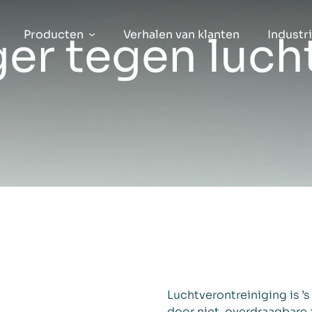
Producten
Verhalen van klanten
Industr
ger tegen luch
Luchtverontreiniging is ’
door niet-overdraagbare z