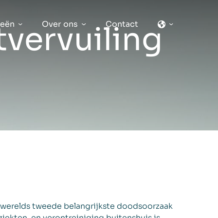
ieën
Over ons
Contact
tvervuiling
s werelds tweede belangrijkste doodsoorzaak
iekten, en verontreiniging buitenshuis is