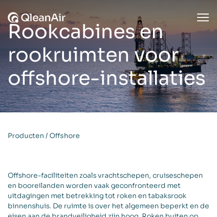
Ga naar de inhoud
Ope
Rookcabines en
rookruimten voor
offshore-installaties
Producten
/
Offshore
Offshore-faciliteiten zoals vrachtschepen, cruiseschepen
en booreilanden worden vaak geconfronteerd met
uitdagingen met betrekking tot roken en tabaksrook
binnenshuis. De ruimte is over het algemeen beperkt en de
eisen aan de brandveiligheid zijn hoog. Roken buiten op