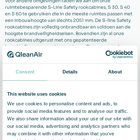
Voor andere omgevingen raden we aan om onze
ruimtebesparende S-Line Safety rookcabines, S 30, S 40
en S 60 te gebruiken die in de meeste ruimtes passen met
een inbouwhoogte van slechts 2051 mm. De S-line Safety
rookcabines zijn volledig onbrandbaar en voldoen aan de
hoogste brandveiligheidseisen. Bovendien zijn al onze
rookcabines uitgerust met ons gepatenteerde
brandveilige asverwerkingssysteem. Door een van deze
rookoplossingen te gebruiken, kunt u niet-rokers
beschermen tegen meeroken, terwijl u tegelijkertijd een
aangenamer binnenklimaat creëert en uw inkomsten
Consent
Details
About
verhoogt.
This website uses cookies
We use cookies to personalise content and ads, to
Gezondere werknemers
Verhoogde omzet
provide social media features and to analyse our traffic.
We also share information about your use of our site with
our social media, advertising and analytics partners who
may combine it with other information that you’ve