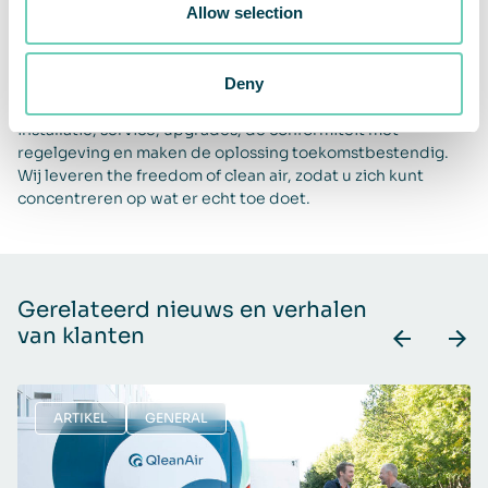
The QleanAir Difference
Allow selection
Wij leveren onze oplossingen probleemloos as a service.
We passen de oplossing aan uw behoeften aan door
Deny
metingen uit te voeren en te testen. Wij zorgen voor
installatie, service, upgrades, de conformiteit met
regelgeving en maken de oplossing toekomstbestendig.
Wij leveren the freedom of clean air, zodat u zich kunt
concentreren op wat er echt toe doet.
Gerelateerd nieuws en verhalen
van klanten
ARTIKEL
GENERAL