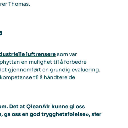
arer Thomas.
ø
dustrielle luftrensere
som var
phyttan en mulighet til å forbedre
le det gjennomført en grundig evaluering.
 kompetanse til å håndtere de
om. Det at QleanAir kunne gi oss
s, ga oss en god trygghetsfølelse», sier