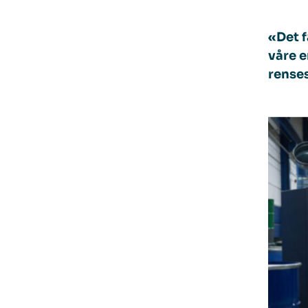
«Det f
våre e
renses