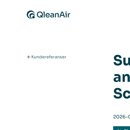
Hopp til innhold
Su
Kundereferanser
an
Sc
2026-