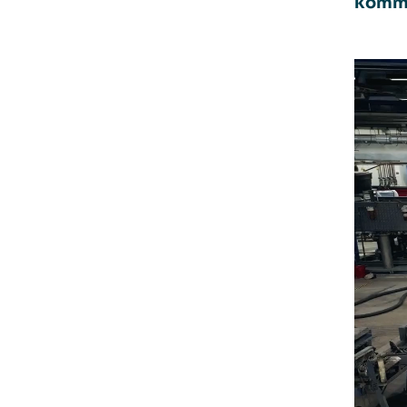
komme 
Videoa