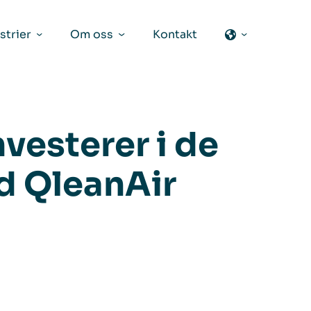
strier
Om oss
Kontakt
vesterer i de
d QleanAir