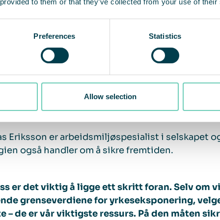
 provided to them or that they’ve collected from your use of their
“Ingen skal bli skadet eller o
Preferences
Statistics
konsekvenser av arbeidet sitt.
ressurser, men den viktigste
våre.”
Allow selection
 Eriksson er arbeidsmiljøspesialist i selskapet og
gien også handler om å sikre fremtiden.
ss er det viktig å ligge ett skritt foran. Selv om 
nde grenseverdiene for yrkeseksponering, velger v
e – de er vår viktigste ressurs. På den måten sikr