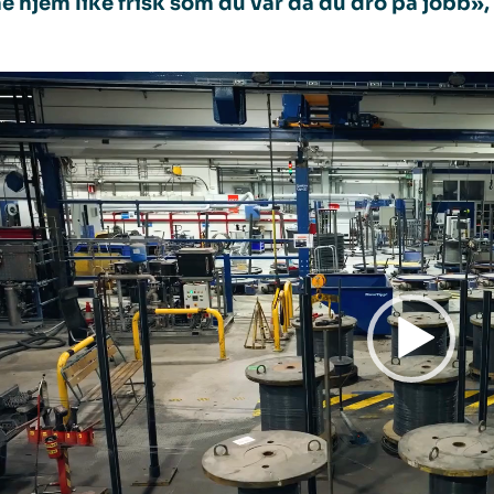
hjem like frisk som du var da du dro på jobb»,
vspiller