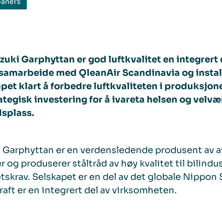
eaners
zuki Garphyttan er god luftkvalitet en integrert 
 samarbeide med QleanAir Scandinavia og insta
pet klart å forbedre luftkvaliteten i produksjon
ategisk investering for å ivareta helsen og velvæ
dsplass.
 Garphyttan er en verdensledende produsent av a
er og produserer ståltråd av høy kvalitet til bilin
etskrav. Selskapet er en del av det globale Nippon
aft er en integrert del av virksomheten.