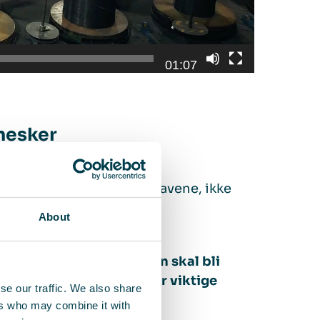
01:07
nnesker
igge et skritt foran lovkravene, ikke
About
åre på riktig måte. Ingen skal bli
t sitt. Maskinene våre er viktige
se our traffic. We also share
 våre»,
forklarer Henrik.
ers who may combine it with