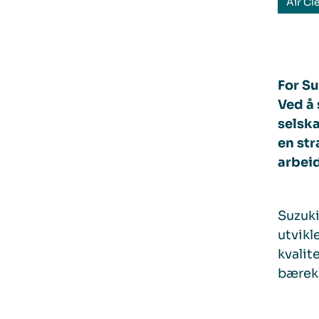
Air Cl
For Su
Ved å
selska
en str
arbei
Suzuki
utvikl
kvalit
bærekr