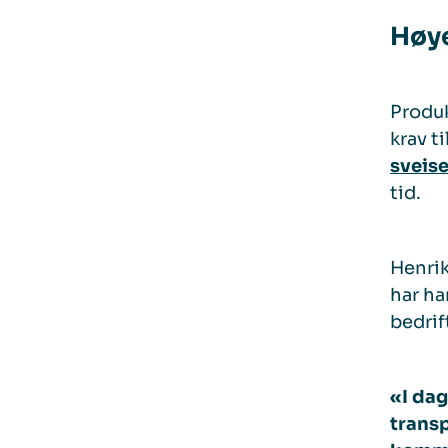
Høye
Produk
krav t
sveis
tid.
Henrik
har ha
bedrif
«I dag
transp