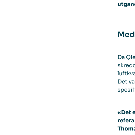
utgang
Med 
Da Ql
skredd
luftkv
Det va
spesif
«Det e
refera
Thoma