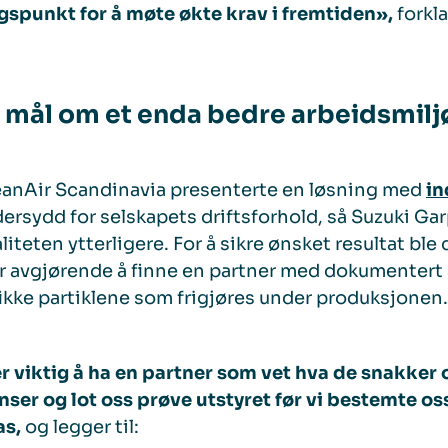
spunkt for å møte økte krav i fremtiden»,
forkl
mål om et enda bedre arbeidsmilj
eanAir Scandinavia presenterte en løsning med
in
ersydd for selskapets driftsforhold, så Suzuki Gar
aliteten ytterligere. For å sikre ønsket resultat b
r avgjørende å finne en partner med dokumentert
ikke partiklene som frigjøres under produksjonen.
r viktig å ha en partner som vet hva de snakker 
nser og lot oss prøve utstyret før vi bestemte os
s,
og legger til: