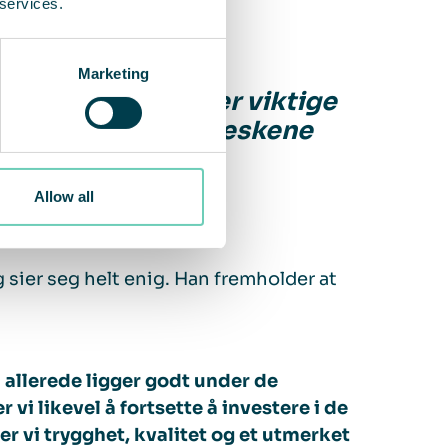
 services.
ppleve negative
Marketing
 Maskinene våre er viktige
 ressursen er menneskene
Allow all
 sier seg helt enig. Han fremholder at
vi allerede ligger godt under de
i likevel å fortsette å investere i de
er vi trygghet, kvalitet og et utmerket