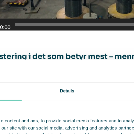
0:00
stering i det som betyr mest – me
 Garphyttan jobber systematisk og proaktivt for å l
med tanke på arbeidsmiljøet.
Details
r veldig resultatorientert, men vi må nå målene v
 eller oppleve negative konsekvenser av arbeide
e content and ads, to provide social media features and to analy
ser, men den viktigste ressursen er menneskene
 our site with our social media, advertising and analytics partn