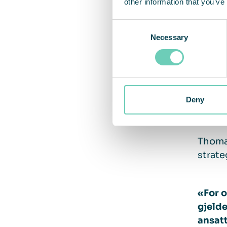
other information that you’ve
Consent
Necessary
Selection
Deny
Thomas
strate
«For o
gjelde
ansatt