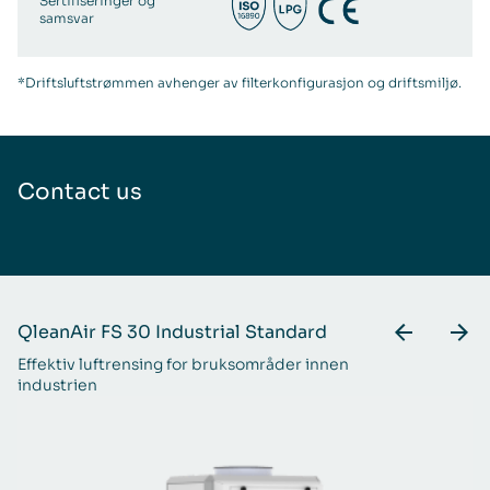
Sertifiseringer og
samsvar
*Driftsluftstrømmen avhenger av filterkonfigurasjon og driftsmiljø.
Contact us
QleanAir FS 30 Industrial Standard
Q
Effektiv luftrensing for bruksområder innen
Kr
industrien