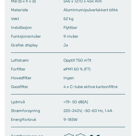
Mål (b x h x d)
546 x 1270 x 454 mm
Materiale
Aluminium/pulverlakkert blikk
Vekt
62 kg
Installasjon
Flyttbar
Funksjonsnivåer
9 nivåer
Grafisk display
Ja
Luftstrøm
Opptil 750 m³/t
Forfilter
ePM1 60 % (F7)
Hovedfilter
Ingen
Gassfilter
4 x C-tube aktive karbonfiltre
Lydnivå
<19- 50 dB(A)
Strømforsyning
220-240V, ~50-60 Hz, 1.4A
Energiforbruk
9-185W