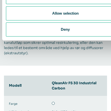
2.
Filtrering av partikler
Ved hjelp av et mekanisk forfilter ePM1 60 % (F7) og
Allow selection
karbonfiltre med stor kapasitet fanges partikler og
organiske gasser opp og fjernes fra luften.
Deny
3.
Renset luft sendes tilbake til miljøet
Den rensede luften føres tilbake til rommet gjennom et
kanalutløp som sikrer optimal resirkulering, eller den kan
ledes til et bestemt område ved hjelp av rør og diffusorer
(ekstrautstyr).
QleanAir FS 30 Industrial
Modell
Carbon
Farge