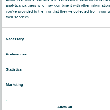
analytics partners who may combine it with other information
you’ve provided to them or that they’ve collected from your u
their services.
Consent
Necessary
Selection
Preferences
Statistics
Marketing
1.
Luftinntak
FS 30 har et stort luftinntak foran på enheten for å
maksimere inntaksvolumet og for å redusere risikoen for
tilstopping av filteret.
Allow all