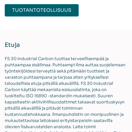
TUOTANTOTEOLLISUUS
Etuja
FS 30 Industrial Carbon tuottaa terveellisempää ja
puhtaampaa sisäilmaa. Puhtaampi ilma auttaa suojelemaan
työntekijöidesi terveyttä sekä pitämään tuotteet ja
varaston puhtaampana ja tarjoaa siten yrityksellesi
taloudellisia etuja pitkällä aikavälillä. FS 30 Industrial
Carbon käyttää mekaanista esisuodatinta, joka on
luokiteltu ISO 16890 -standardin mukaisesti. Suuren
kapasiteetin aktiivihiilisuodattimet takaavat suorituskyvyn
pitkällä aikavälillä ja pitävät toiminnan
kustannustehokkaana. Ilmanpuhdistin on monipuolinen ja
mukautettavissa laitoksesi erityistarpeisiin saatavilla
olevien lisävarusteiden ansiosta. Laite toimii