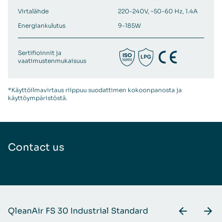
Virtalähde
220-240V, ~50-60 Hz, 1.4A
Energiankulutus
9-185W
Sertifioinnit ja
vaatimustenmukaisuus
*Käyttöilmavirtaus riippuu suodattimen kokoonpanosta ja
käyttöympäristöstä.
Contact us
QleanAir FS 30 Industrial Standard
Q