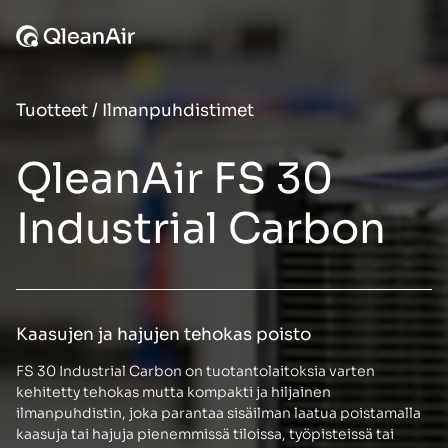
Siirry sisältöön
Tuotteet
/
Ilmanpuhdistimet
QleanAir FS 30
Industrial Carbon
Kaasujen ja hajujen tehokas poisto
FS 30 Industrial Carbon on tuotantolaitoksia varten
kehitetty tehokas mutta kompakti ja hiljainen
ilmanpuhdistin, joka parantaa sisäilman laatua poistamalla
kaasuja tai hajuja pienemmissä tiloissa, työpisteissä tai