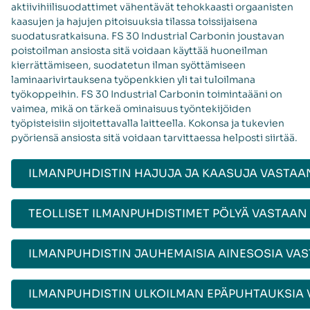
aktiivihiilisuodattimet vähentävät tehokkaasti orgaanisten
kaasujen ja hajujen pitoisuuksia tilassa toissijaisena
suodatusratkaisuna. FS 30 Industrial Carbonin joustavan
poistoilman ansiosta sitä voidaan käyttää huoneilman
kierrättämiseen, suodatetun ilman syöttämiseen
laminaarivirtauksena työpenkkien yli tai tuloilmana
työkoppeihin. FS 30 Industrial Carbonin toimintaääni on
vaimea, mikä on tärkeä ominaisuus työntekijöiden
työpisteisiin sijoitettavalla laitteella. Kokonsa ja tukevien
pyöriensä ansiosta sitä voidaan tarvittaessa helposti siirtää.
ILMANPUHDISTIN HAJUJA JA KAASUJA VASTAA
TEOLLISET ILMANPUHDISTIMET PÖLYÄ VASTAAN
ILMANPUHDISTIN JAUHEMAISIA AINESOSIA VA
ILMANPUHDISTIN ULKOILMAN EPÄPUHTAUKSIA