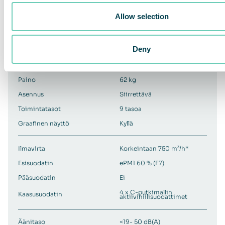
Allow selection
Väri
Mitat (L x K x S)
546 x 1270 x 454 mm
Deny
Alumiini / jauhemaalattu
Materiaali
metallilevy
Paino
62 kg
Asennus
Siirrettävä
Toimintatasot
9 tasoa
Graafinen näyttö
Kyllä
Ilmavirta
Korkeintaan 750 m³/h*
Esisuodatin
ePM1 60 % (F7)
Pääsuodatin
Ei
4 x C-putkimallin
Kaasusuodatin
aktiivihiilisuodattimet
Äänitaso
<19- 50 dB(A)