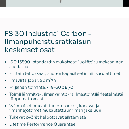
FS 30 Industrial Carbon -
ilmanpuhdistusratkaisun
keskeiset osat
ISO 16890 -standardin mukaisesti luokiteltu mekaaninen
suodatus
Erittäin tehokkaat, suuren kapasiteetin hiilisuodattimet
3
Ilmavirta jopa 750 m
/h
Hiljainen toiminta, <19–50 dB(A)
Toimii lämmitys-, ilmanvaihto- ja ilmastointijärjestelmistä
riippumattomasti
Valinnaiset huuvat, tuuletusaukot, kanavat ja
ilmanhajottimet mukautettuun ilman jakeluun
Tukevat pyörät helpottavat siirtämistä
Lifetime Performance Guarantee