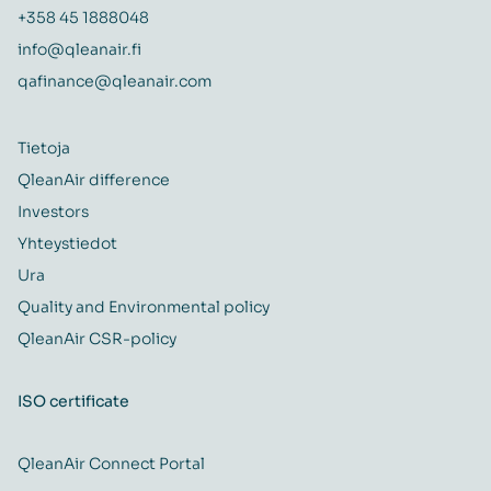
+358 45 1888048
info@qleanair.fi
qafinance@qleanair.com
Tietoja
QleanAir difference
Investors
Yhteystiedot
Ura
Quality and Environmental policy
QleanAir CSR-policy
ISO certificate
QleanAir Connect Portal