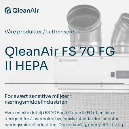
Hopp til innhold
Våre produkter
/
Luftrensere
QleanAir FS 70 FG
II HEPA
For svært sensitive miljøer i
næringsmiddelindustrien
Hver eneste detalj i FS 70 Food Grade II (FG)-familien er
designet for å overholde hygieniske standarder innenfor
næringsmiddelindustrien. Den er kraftig, energieffektiv og