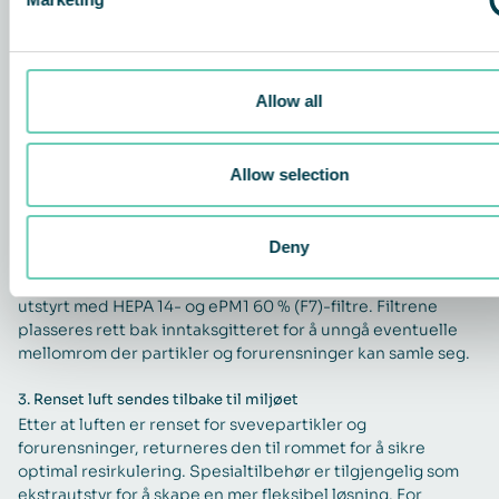
1.
Luftinntak
FS 70 FG II HEPA har et stort luftinntak foran på enheten for
Allow all
å maksimere inntaksvolumet og for å redusere risikoen for
tilstopping av filteret. Av sikkerhetsmessige årsaker er
inntaket beskyttet av et gitter. Luftstrømmen er regulert til
Allow selection
å holde seg konstant uavhengig av filtermetning.
2.
Filtrering av partikler
Deny
Ved hjelp av en flertrinns filtreringsteknikk fjernes
svevepartikler effektivt fra luften. FS 70 FG II HEPA er
utstyrt med HEPA 14- og ePM1 60 % (F7)-filtre. Filtrene
plasseres rett bak inntaksgitteret for å unngå eventuelle
mellomrom der partikler og forurensninger kan samle seg.
3.
Renset luft sendes tilbake til miljøet
Etter at luften er renset for svevepartikler og
forurensninger, returneres den til rommet for å sikre
optimal resirkulering. Spesialtilbehør er tilgjengelig som
ekstrautstyr for å skape en mer fleksibel løsning. For