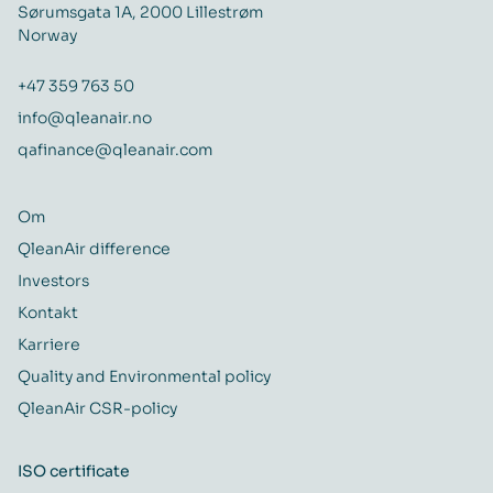
Sørumsgata 1A, 2000 Lillestrøm
Norway
+47 359 763 50
info@qleanair.no
qafinance@qleanair.com
Om
QleanAir difference
Investors
Kontakt
Karriere
Quality and Environmental policy
QleanAir CSR-policy
ISO certificate