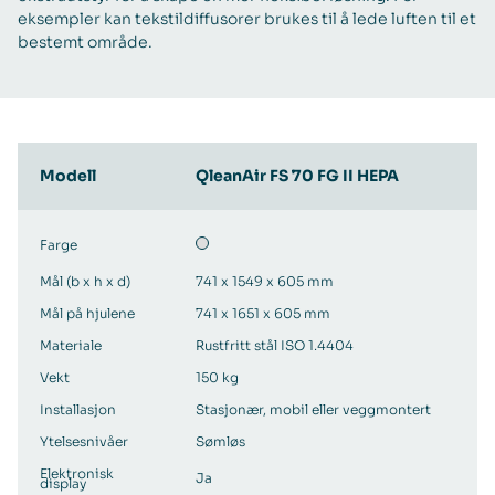
eksempler kan tekstildiffusorer brukes til å lede luften til et
bestemt område.
Modell
QleanAir FS 70 FG II HEPA
Farge
Mål (b x h x d)
741 x 1549 x 605 mm
Mål på hjulene
741 x 1651 x 605 mm
Materiale
Rustfritt stål ISO 1.4404
Vekt
150 kg
Installasjon
Stasjonær, mobil eller veggmontert
Ytelsesnivåer
Sømløs
Elektronisk
Ja
display