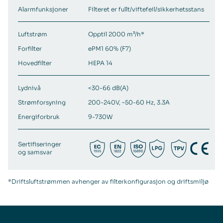
Alarmfunksjoner
Filteret er fullt/viftefeil/sikkerhetsstans
Luftstrøm
Opptil 2000 m³/h*
Forfilter
ePM1 60% (F7)
Hovedfilter
HEPA 14
Lydnivå
<30-66 dB(A)
Strømforsyning
200-240V, ~50-60 Hz, 3.3A
Energiforbruk
9-730W
Sertifiseringer
og samsvar
*Driftsluftstrømmen avhenger av filterkonfigurasjon og driftsmiljø