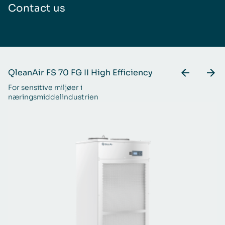
Contact us
QleanAir FS 70 FG II High Efficiency
Q
For sensitive miljøer i
La
næringsmiddelindustrien
næ