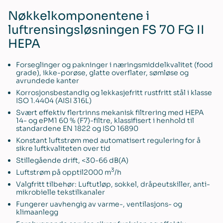
Nøkkelkomponentene i
luftrensingsløsningen FS 70 FG II
HEPA
Forseglinger og pakninger i næringsmiddelkvalitet (food
grade), ikke-porøse, glatte overflater, sømløse og
avrundede kanter
Korrosjonsbestandig og lekkasjefritt rustfritt stål i klasse
ISO 1.4404 (AISI 316L)
Svært effektiv flertrinns mekanisk filtrering med HEPA
14- og ePM1 60 % (F7)-filtre, klassifisert i henhold til
standardene EN 1822 og ISO 16890
Konstant luftstrøm med automatisert regulering for å
sikre luftkvaliteten over tid
Stillegående drift, <30-66 dB(A)
3
Luftstrøm på opptil2000 m
/h
Valgfritt tilbehør: Luftutløp, sokkel, dråpeutskiller, anti-
mikrobielle tekstilkanaler
Fungerer uavhengig av varme-, ventilasjons- og
klimaanlegg