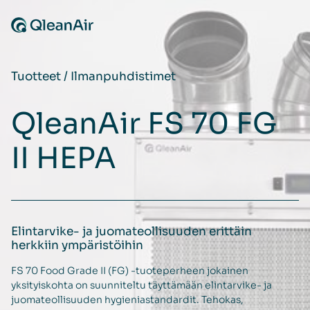
Siirry sisältöön
Tuotteet
/
Ilmanpuhdistimet
QleanAir FS 70 FG
II HEPA
Elintarvike- ja juomateollisuuden erittäin
herkkiin ympäristöihin
FS 70 Food Grade II (FG) -tuoteperheen jokainen
yksityiskohta on suunniteltu täyttämään elintarvike- ja
juomateollisuuden hygieniastandardit. Tehokas,