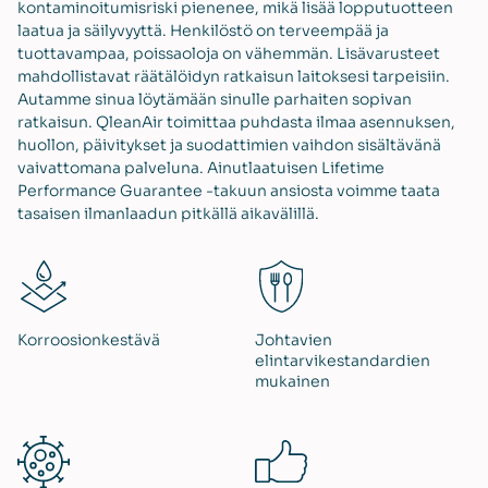
kontaminoitumisriski pienenee, mikä lisää lopputuotteen
laatua ja säilyvyyttä. Henkilöstö on terveempää ja
tuottavampaa, poissaoloja on vähemmän. Lisävarusteet
mahdollistavat räätälöidyn ratkaisun laitoksesi tarpeisiin.
Autamme sinua löytämään sinulle parhaiten sopivan
ratkaisun. QleanAir toimittaa puhdasta ilmaa asennuksen,
huollon, päivitykset ja suodattimien vaihdon sisältävänä
vaivattomana palveluna. Ainutlaatuisen Lifetime
Performance Guarantee -takuun ansiosta voimme taata
tasaisen ilmanlaadun pitkällä aikavälillä.
Korroosionkestävä
Johtavien
elintarvikestandardien
mukainen