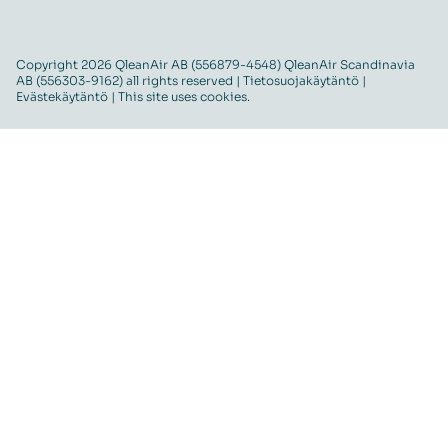
Copyright 2026 QleanAir AB (556879-4548) QleanAir Scandinavia
AB (556303-9162) all rights reserved |
Tietosuojakäytäntö
|
Evästekäytäntö
| This site uses cookies.