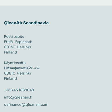
QleanAir Scandinavia
Posti osoite
Etelä- Esplanadi
00130 Helsinki
Finland
Käyntiosoite
Hitsaajankatu 22-24
00810 Helsinki
Finland
+358 45 1888048
info@qleanair.fi
qafinance@qleanair.com