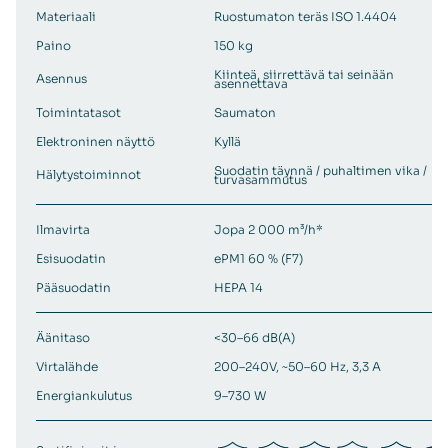
Materiaali
Ruostumaton teräs ISO 1.4404
Paino
150 kg
Kiinteä, siirrettävä tai seinään
Asennus
asennettava
Toimintatasot
Saumaton
Elektroninen näyttö
Kyllä
Suodatin täynnä / puhaltimen vika /
Hälytystoiminnot
turvasammutus
Ilmavirta
Jopa 2 000 m³/h*
Esisuodatin
ePM1 60 % (F7)
Pääsuodatin
HEPA 14
Äänitaso
<30–66 dB(A)
Virtalähde
200–240V, ~50–60 Hz, 3,3 A
Energiankulutus
9–730 W