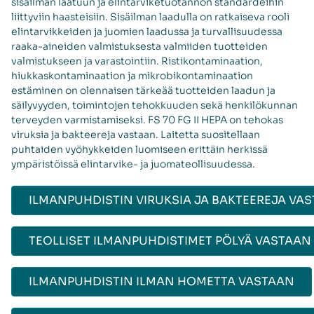
sisäilman laatuun ja elintarviketuotannon standardeihin
liittyviin haasteisiin. Sisäilman laadulla on ratkaiseva rooli
elintarvikkeiden ja juomien laadussa ja turvallisuudessa
raaka-aineiden valmistuksesta valmiiden tuotteiden
valmistukseen ja varastointiin. Ristikontaminaation,
hiukkaskontaminaation ja mikrobikontaminaation
estäminen on olennaisen tärkeää tuotteiden laadun ja
säilyvyyden, toimintojen tehokkuuden sekä henkilökunnan
terveyden varmistamiseksi. FS 70 FG II HEPA on tehokas
viruksia ja bakteereja vastaan. Laitetta suositellaan
puhtaiden vyöhykkeiden luomiseen erittäin herkissä
ympäristöissä elintarvike- ja juomateollisuudessa.
ILMANPUHDISTIN VIRUKSIA JA BAKTEEREJA VA
TEOLLISET ILMANPUHDISTIMET PÖLYÄ VASTAAN
ILMANPUHDISTIN ILMAN HOMETTA VASTAAN