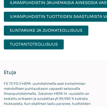
ILMANPUHDISTIN JAUHEMAISIA AINESOSIA VA
ILMANPUHDISTIN TUOTTEIDEN SAASTUMISTA 
ELINTARVIKE JA JUOMATEOLLISUUS
TUOTANTOTEOLLISUUS
Etuja
FS 70 FG II HEPA -puhdistimella saat korkeimman
mahdollisen puhtaustason vapaasti seisovalla
ilmanpuhdistimella. Jokainen HEPA 14 -suodatin on
testattu erikseen ja suodattaa yli 99,995 % kaikista
hiukkasista. Kun sisäilman laatu paranee, tuotteiden