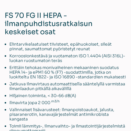
FS 70 FG II HEPA -
ilmanpuhdistusratkaisun
keskeiset osat
Elintarvikelaatuiset tiivisteet, epähuokoiset, sileät
pinnat, saumattomat pyöristetyt reunat
Korroosionkestävä ja vuotamaton ISO 1.4404 (AISI 316L)-
luokan ruostumaton teräs
Erittäin tehokas monivaiheinen mekaaninen suodatus
HEPA 14- ja ePM1 60 % (F7) -suodattimilla, jotka on
luokiteltu EN 1822- ja ISO 16890 -standardien mukaisesti
Jatkuva ilmavirtaus automaattisella sääntelyllä varmistaa
ilmanlaadun pitkällä aikavälillä
Hiljainen toiminta, < 30–66 dB(A)
m3/h
Ilmavirta jopa 2 000
Valinnaiset lisävarusteet: Ilmanpoistoaukot, jalusta,
pisaranerotin, kanavajärjestelmät antimikrobista
kangasta
Toimii lämmitys-, ilmanvaihto- ja ilmastointijärjestelmistä
riippumattomasti