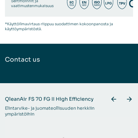
Sertifioinnit ja
vaatimustenmukaisuus
*Käyttöilmavirtaus riippuu suodattimen kokoonpanosta ja
käyttöympäristöstä.
Contact us
QleanAir FS 70 FG II High Efficiency
Q
Elintarvike- ja juomateollisuuden herkkiin
Va
ympäristöihin
ju