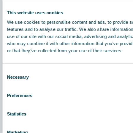
This website uses cookies
We use cookies to personalise content and ads, to provide s
features and to analyse our traffic. We also share informatio
use of our site with our social media, advertising and analyti
who may combine it with other information that you’ve provi
or that they’ve collected from your use of their services.
1.
Ilman tuloaukko
FS 70 FG II HEPA -suodattimessa on suuri ilman tuloaukko
laitteen etupuolella, jotta ilmanottotilavuus olisi
Consent
mahdollisimman suuri ja suodattimen tukkeutumisriski
Necessary
Selection
pienenisi. Turvallisuussyistä tuloaukko on suojattu verkolla.
Ilmavirta on säädetty pysymään vakiona suodattimen
kyllästymisestä riippumatta.
Preferences
2.
Hiukkasten suodatus
Statistics
Monivaiheisen suodatustekniikan avulla ilmassa olevat
hiukkaset poistetaan tehokkaasti. FS 70 FG II HEPA on
varustettu HEPA 14 ja ePM1 60 % (F7) -suodattimilla.
Marketing
Suodattimet on sijoitettu suoraan tuloverkon taakse, jotta