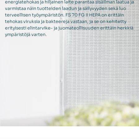
energiatehokas ja hiljainen laite parantaa sisäilman laatua ja
varmistaa näin tuotteiden laadun ja säilyvyyden sekä luo
terveellisen työympäristön. FS 70 FG II HEPA on erittäin
tehokas viruksia ja bakteereja vastaan, ja se on kehitetty
erityisesti elintarvike- ja juomateollisuuden erittäin herkkiä
ympäristöjä varten.