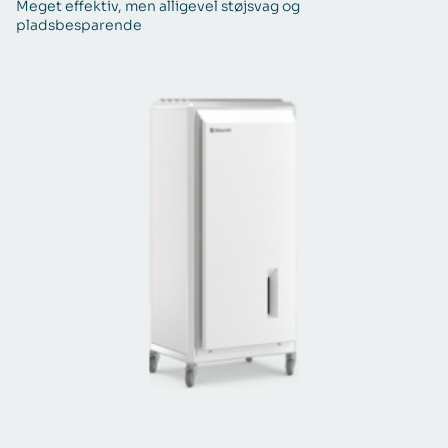
Meget effektiv, men alligevel støjsvag og
De
pladsbesparende
m