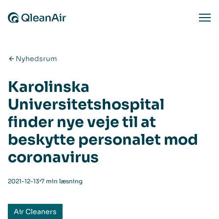
Spring til indhold
Ope
Nyhedsrum
Karolinska
Universitetshospital
finder nye veje til at
beskytte personalet mod
coronavirus
⋅
2021-12-13
7 min læsning
Air Cleaners