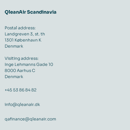
QleanAir Scandinavia
Postal address:
Landgreven 3, st. th
1301 København K
Denmark
Visiting address:
Inge Lehmanns Gade 10
8000 Aarhus C
Denmark
+45 53 86 84 82
info@qleanair.dk
qafinance@qleanair.com