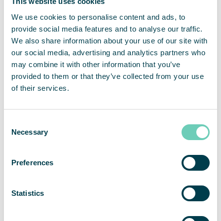
This website uses cookies
QleanAir luftrensere i venteværelser og på
skadestuer for børn. Resultaterne fra før-/efter-
We use cookies to personalise content and ads, to
studiet viste endnu en gang en betydelig
provide social media features and to analyse our traffic.
reduktion af mængden af partikler. Personalet var
We also share information about your use of our site with
meget tilfredse med resultaterne og kunne mærke
our social media, advertising and analytics partners who
ændringen i luftkvaliteten – friskere, renere og
may combine it with other information that you’ve
mere behagelig luft.
provided to them or that they’ve collected from your use
of their services.
Et vigtigt redskab til at beskytte personale og
Consent
patienter
Necessary
Selection
Under coronapandemiens anden bølge nåede
Preferences
intensivafdelingen igen et højt belægningsniveau
som følge af de mange COVID-19-patienter.
Yderligere 29 luftrensere er blevet bestilt – både
Statistics
FS 70 HEPA
og den nye Q
FS 30 HEPA.
Karolinska
Universitetshospital har gennem