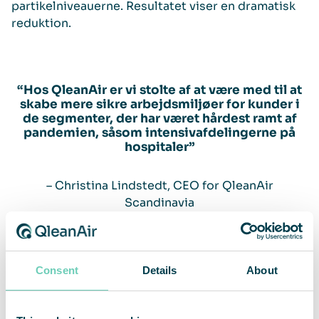
partikelniveauerne. Resultatet viser en dramatisk
reduktion.
“Hos QleanAir er vi stolte af at være med til at
skabe mere sikre arbejdsmiljøer for kunder i
de segmenter, der har været hårdest ramt af
pandemien, såsom intensivafdelingerne på
hospitaler”
– Christina Lindstedt, CEO for QleanAir
Scandinavia
Næste skridt – skadestuer og venteværelser
Consent
Details
About
Efter den første bølge var overstået, installerede