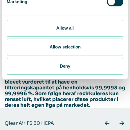
Marketing
coronapandemien fået en ny bevidsthed om
vigtigheden af luftkvalitet. De vil fortsætte med at
bruge fritstående luftrensere som et supplement
til værnemidler og ventilation for at beskytte
Allow all
medarbejderne mod virus, bakterier og andre
farlige partikler i luften.
Allow selection
Deny
FS 30 HEPA og FS 70 HEPA er i tredjepartstests
blevet vurderet til at have en
filtreringskapacitet på henholdsvis 99,9993 og
99,9996 %. Som følge heraf recirkuleres kun
renset luft, hvilket placerer disse produkter i
deres helt egen liga på markedet.
QleanAir FS 30 HEPA
Q