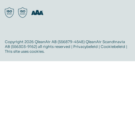
Copyright 2026 QleanAir AB (556879-4548) QleanAir Scandinavia
AB (556303-9162) all rights reserved |
Privacybeleid
|
Cookiebeleid
|
This site uses cookies.