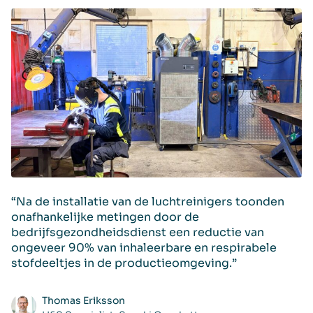
“Na de installatie van de luchtreinigers toonden
“K
onafhankelijke metingen door de
og
bedrijfsgezondheidsdienst een reductie van
ma
ongeveer 90% van inhaleerbare en respirabele
ol
stofdeeltjes in de productieomgeving.”
Thomas Eriksson