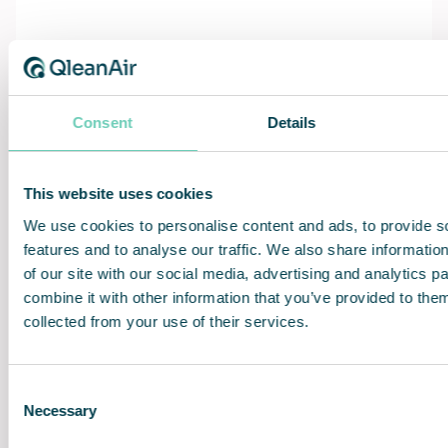
Consent
Details
Schone lucht als service met Lifetime
Performance Guarantee
This website uses cookies
We leveren onze luchtreinigingsoplossingen als een
complete service – inclusief installatie, filtervervanging,
We use cookies to personalise content and ads, to provide s
functietesten en preventief onderhoud, door
features and to analyse our traffic. We also share informatio
gecertificeerde technici. Met onze unieke Lifetime
of our site with our social media, advertising and analytics 
Performance Guarantee zorgen we ervoor dat uw
combine it with other information that you’ve provided to them
oplossing jaar na jaar blijft functioneren en presteren.
collected from your use of their services.
ONTDEK ONS DIENSTENAANBOD
Consent
Necessary
Selection