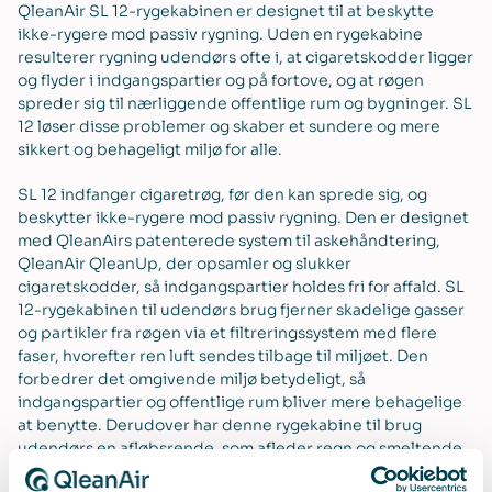
QleanAir SL 12-rygekabinen er designet til at beskytte
ikke-rygere mod passiv rygning. Uden en rygekabine
resulterer rygning udendørs ofte i, at cigaretskodder ligger
og flyder i indgangspartier og på fortove, og at røgen
spreder sig til nærliggende offentlige rum og bygninger. SL
12 løser disse problemer og skaber et sundere og mere
sikkert og behageligt miljø for alle.
SL 12 indfanger cigaretrøg, før den kan sprede sig, og
beskytter ikke-rygere mod passiv rygning. Den er designet
med QleanAirs patenterede system til askehåndtering,
QleanAir QleanUp, der opsamler og slukker
cigaretskodder, så indgangspartier holdes fri for affald. SL
12-rygekabinen til udendørs brug fjerner skadelige gasser
og partikler fra røgen via et filtreringssystem med flere
faser, hvorefter ren luft sendes tilbage til miljøet. Den
forbedrer det omgivende miljø betydeligt, så
indgangspartier og offentlige rum bliver mere behagelige
at benytte. Derudover har denne rygekabine til brug
udendørs en afløbsrende, som afleder regn og smeltende
sne, den kan desuden udstyres med et varmelegeme for