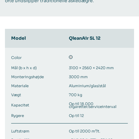
ofte undslipper traditionelle askebægre.
Model
QleanAir SL 12
Color
Mål (b x h x d)
3100 × 2560 × 2420 mm
Monteringshøjde
3000 mm
Materiale
Aluminium/glas/stål
Vægt
700 kg
Op til 18.000
Kapacitet
cigaretter/serviceinterval
Rygere
Op til 12
Luftstrøm
Op til 2000 m³/t.