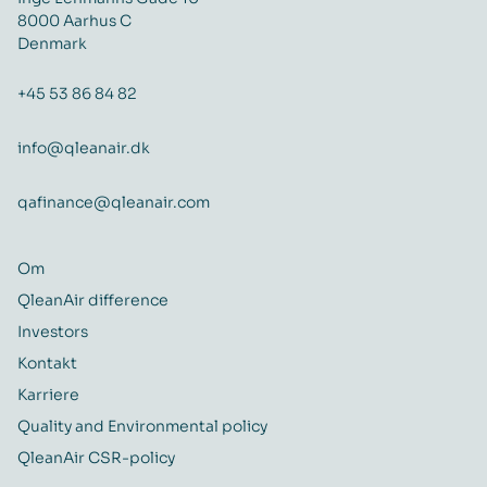
8000 Aarhus C
Denmark
+45 53 86 84 82
info@qleanair.dk
qafinance@qleanair.com
Om
QleanAir difference
Investors
Kontakt
Karriere
Quality and Environmental policy
QleanAir CSR-policy