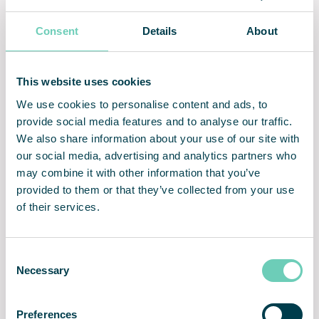
yderligere komfort.
Consent
Details
About
This website uses cookies
Robust og vandtæt
Eliminerer røg og affald
We use cookies to personalise content and ads, to
provide social media features and to analyse our traffic.
We also share information about your use of our site with
our social media, advertising and analytics partners who
Mere attraktive indgange
Brandsikkert
may combine it with other information that you’ve
askehåndteringssystem
provided to them or that they’ve collected from your use
of their services.
Consent
Necessary
Nem installation og brug
Kraftig og konstant
Selection
luftstrøm
Preferences