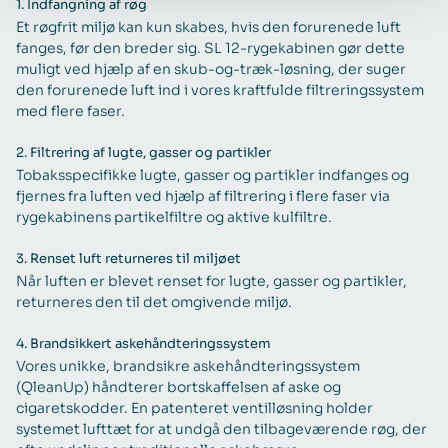
1.
Indfangning af røg
Et røgfrit miljø kan kun skabes, hvis den forurenede luft
fanges, før den breder sig. SL 12-rygekabinen gør dette
muligt ved hjælp af en skub-og-træk-løsning, der suger
den forurenede luft ind i vores kraftfulde filtreringssystem
med flere faser.
2.
Filtrering af lugte, gasser og partikler
Tobaksspecifikke lugte, gasser og partikler indfanges og
fjernes fra luften ved hjælp af filtrering i flere faser via
rygekabinens partikelfiltre og aktive kulfiltre.
3.
Renset luft returneres til miljøet
Når luften er blevet renset for lugte, gasser og partikler,
returneres den til det omgivende miljø.
4.
Brandsikkert askehåndteringssystem
Vores unikke, brandsikre askehåndteringssystem
(QleanUp) håndterer bortskaffelsen af aske og
cigaretskodder. En patenteret ventilløsning holder
systemet lufttæt for at undgå den tilbageværende røg, der