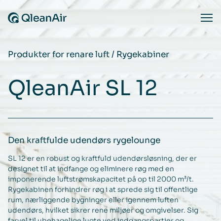
Spring til indhold
Ope
Produkter for renare luft
/
Rygekabiner
QleanAir SL 12
Den kraftfulde udendørs rygelounge
SL 12 er en robust og kraftfuld udendørsløsning, der er
designet til at indfange og eliminere røg med en
imponerende luftstrømskapacitet på op til 2000 m³/t.
Rygekabinen forhindrer røg i at sprede sig til offentlige
rum, nærliggende bygninger eller igennem luften
udendørs, hvilket sikrer rene miljøer og omgivelser. Sig
farvel til ubehagelige lugte ved indgangspartier og