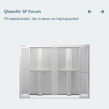
QleanAir SF Forum
Q
Til mødelokaler, der kræver en høj kapacitet
En
mi