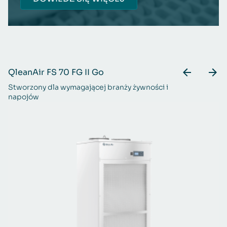
QleanAir FS 70 FG II Go
Ql
Stworzony dla wymagającej branży żywności i
Do
napojów
pr