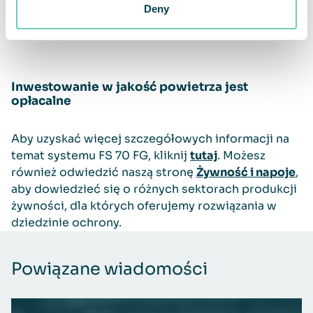
harmonogram rutynowych prac serwisowych,
Deny
np. wymiany filtrów.
Inwestowanie w jakość powietrza jest
opłacalne
Aby uzyskać więcej szczegółowych informacji na
temat systemu FS 70 FG, kliknij
tutaj
. Możesz
również odwiedzić naszą stronę
Żywność i napoje
,
aby dowiedzieć się o różnych sektorach produkcji
żywności, dla których oferujemy rozwiązania w
dziedzinie ochrony.
Powiązane wiadomości