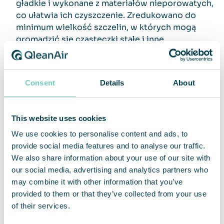
gładkie i wykonane z materiałów nieporowatych,
co ułatwia ich czyszczenie. Zredukowano do
minimum wielkość szczelin, w których mogą
gromadzić się cząsteczki stałe i inne
zanieczyszczenia.
Zaokrąglone bezszwowe krawędzie:
Wszystkie
uszczelki, uszczelnienia i złącza są gładkie celem
Consent
Details
About
zapobieżenia gromadzeniu się materiału
organicznego oraz odporne na starzenie
i działanie detergentów.
This website uses cookies
Szczelna obudowa urządzenia:
Urządzenie
We use cookies to personalise content and ads, to
posiada hermetyczną obudowę, zapobiegającą
provide social media features and to analyse our traffic.
przedostawaniu się do jego wnętrza cząsteczek
We also share information about your use of our site with
stałych, innych zanieczyszczeń i/lub szkodników.
our social media, advertising and analytics partners who
may combine it with other information that you’ve
Materiały odporne na korozję:
Jednoramowa
provided to them or that they’ve collected from your use
obudowa wykonana z austenitycznej stali
of their services.
nierdzewnej 316L / ISO 1.4404.
Uszczelnienia i uszczelki dopuszczone do