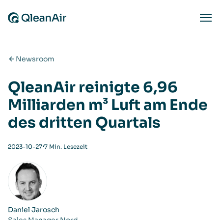
Zum Inhalt springen
Ope
Newsroom
QleanAir reinigte 6,96
Milliarden m³ Luft am Ende
des dritten Quartals
⋅
2023-10-27
7 Min. Lesezeit
Daniel Jarosch