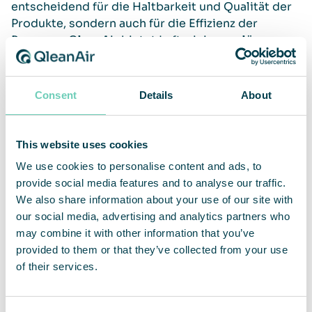
entscheidend für die Haltbarkeit und Qualität der
Produkte, sondern auch für die Effizienz der
Prozesse. QleanAir bietet Luftreinigungslösungen
für eine Vielzahl von Umgebungen an wie
Produktionsanlagen und Lagern bis hin zu Büros,
Schulen und Gesundheitseinrichtungen in
Consent
Details
About
Institutionen, Flughäfen, Hotels und Restaurants.
This website uses cookies
Mehr lesen
We use cookies to personalise content and ads, to
WHO über Luftverschmutzung
provide social media features and to analyse our traffic.
Europäische Kommision über Umwelt und
We also share information about your use of our site with
Lebensmittelqualität
our social media, advertising and analytics partners who
may combine it with other information that you’ve
Auswirkungen der Luftqualität auf unsere
provided to them or that they’ve collected from your use
Gesundheit
of their services.