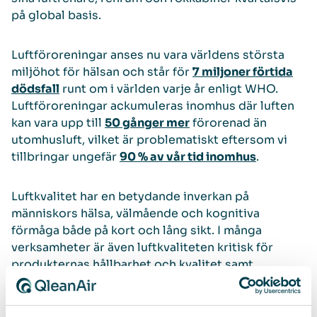
på global basis.
Luftföroreningar anses nu vara världens största
miljöhot för hälsan och står för
7 miljoner förtida
dödsfall
runt om i världen varje år enligt WHO.
Luftföroreningar ackumuleras inomhus där luften
kan vara upp till
50 gånger mer
förorenad än
utomhusluft, vilket är problematiskt eftersom vi
tillbringar ungefär
90 % av vår tid inomhus
.
Luftkvalitet har en betydande inverkan på
människors hälsa, välmående och kognitiva
förmåga både på kort och lång sikt. I många
verksamheter är även luftkvaliteten kritisk för
produkternas hållbarhet och kvalitet samt
processernas effektivitet. QleanAir tillhandahåller
luftreningslösningar för de flesta typer av
professionella och offentliga utrymmen.