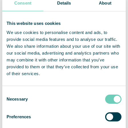
Consent
Details
About
Läs mer
This website uses cookies
WHO om luftföroreningar
We use cookies to personalise content and ads, to
Europeiska Kommisionens rapport Environment
provide social media features and to analyse our traffic.
and Quality of Life
We also share information about your use of our site with
Hur påverkar luftföroreningar din hälsa?
our social media, advertising and analytics partners who
may combine it with other information that you’ve
provided to them or that they’ve collected from your use
of their services.
Consent
Necessary
Selection
Preferences