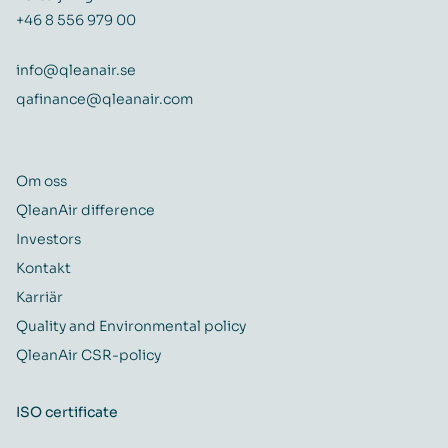
+46 8 556 979 00
info@qleanair.se
qafinance@qleanair.com
Om oss
QleanAir difference
Investors
Kontakt
Karriär
Quality and Environmental policy
QleanAir CSR-policy
ISO certificate