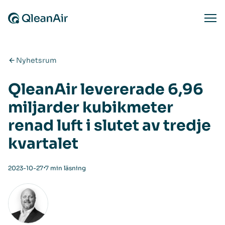
Hoppa till innehåll
Ope
Nyhetsrum
QleanAir levererade 6,96
miljarder kubikmeter
renad luft i slutet av tredje
kvartalet
⋅
2023-10-27
7 min läsning