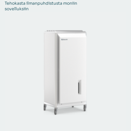
Tehokasta ilmanpuhdistusta moniin
Ma
sovelluksiin
il