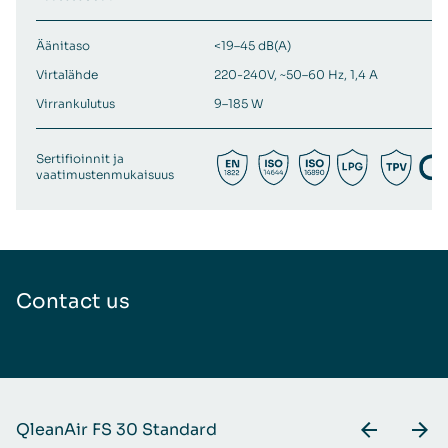
Äänitaso
<19–45 dB(A)
Virtalähde
220-240V, ~50–60 Hz, 1,4 A
Virrankulutus
9–185 W
Sertifioinnit ja
vaatimustenmukaisuus
Contact us
QleanAir FS 30 Standard
Q