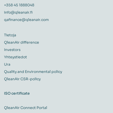
+358 45 1888048
info@qleanair.fi
qafinance@qleanair.com
Tietoja
QleanAir difference
Investors
Yhteystiedot
Ura
Quality and Environmental policy
QleanAir CSR-policy
ISO certificate
QleanAir Connect Portal