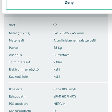
Deny
Malli
QleanAir FS 30 HEPA
Väri
Mitat (l x k x s)
545 × 1225 × 455 mm
Materiaali
Alumiini/jauhemaalattu pelti
Paino
58 kg
Asennus
Siirrettävä
Toimintatasot
7 tilaa
Elektroninen näyttö
Kyllä
Kaukosäädin
Kyllä
Ilmavirta
Jopa 800 m³/h
Esisuodatin
ePM1 60 % (F7)
Pääsuodatin
HEPA 14
Kaasusuodatin
Ei