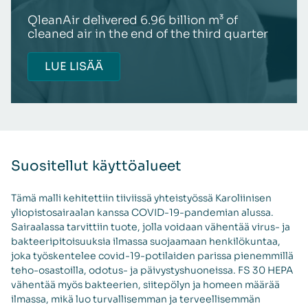
QleanAir delivered 6.96 billion m³ of
cleaned air in the end of the third quarter
LUE LISÄÄ
Suositellut käyttöalueet
Tämä malli kehitettiin tiiviissä yhteistyössä Karoliinisen
yliopistosairaalan kanssa COVID-19-pandemian alussa.
Sairaalassa tarvittiin tuote, jolla voidaan vähentää virus- ja
bakteeripitoisuuksia ilmassa suojaamaan henkilökuntaa,
joka työskentelee covid-19-potilaiden parissa pienemmillä
teho-osastoilla, odotus- ja päivystyshuoneissa. FS 30 HEPA
vähentää myös bakteerien, siitepölyn ja homeen määrää
ilmassa, mikä luo turvallisemman ja terveellisemmän