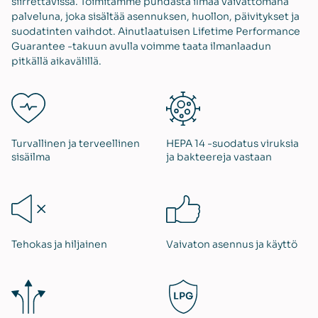
siirrettävissä. Toimitamme puhdasta ilmaa vaivattomana
palveluna, joka sisältää asennuksen, huollon, päivitykset ja
suodatinten vaihdot. Ainutlaatuisen Lifetime Performance
Guarantee -takuun avulla voimme taata ilmanlaadun
pitkällä aikavälillä.
Turvallinen ja terveellinen
HEPA 14 -suodatus viruksia
sisäilma
ja bakteereja vastaan
Tehokas ja hiljainen
Vaivaton asennus ja käyttö