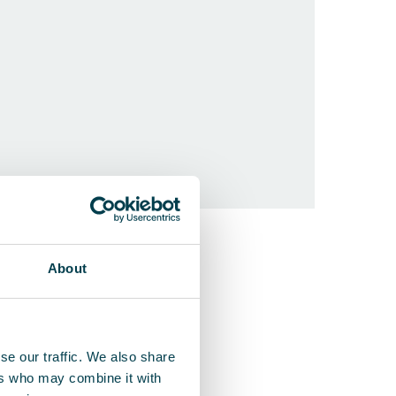
QleanAir F
About
Un purificate
se our traffic. We also share
ers who may combine it with