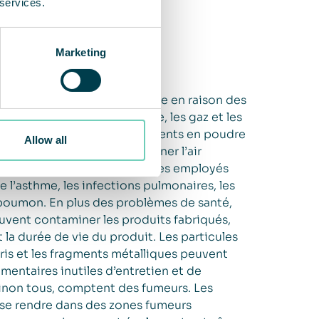
 services.
Marketing
production est souvent médiocre en raison des
tion, tels que la poussière, les gaz et les
ents dangereux, des ingrédients en poudre
Allow all
nt susceptibles de contaminer l’air
nt tous à un risque accru que les employés
l’asthme, les infections pulmonaires, les
poumon. En plus des problèmes de santé,
uvent contaminer les produits fabriqués,
t la durée de vie du produit. Les particules
ébris et les fragments métalliques peuvent
mentaires inutiles d’entretien et de
, sinon tous, comptent des fumeurs. Les
 se rendre dans des zones fumeurs