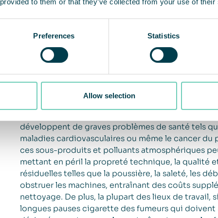
 provided to them or that they’ve collected from your use of their
Preferences
Statistics
La qualité de l’air intérieur des installations de 
sous-produits créés au cours du processus de produc
odeurs. Selon le type de production, des médicam
Allow selection
ou des sous-produits du soudage et du meulage so
intérieur de l’installation. Ces facteurs contribue
développent de graves problèmes de santé tels que 
maladies cardiovasculaires ou même le cancer du 
ces sous-produits et polluants atmosphériques pe
mettant en péril la propreté technique, la qualité e
résiduelles telles que la poussière, la saleté, les d
obstruer les machines, entraînant des coûts supplé
nettoyage. De plus, la plupart des lieux de travail
longues pauses cigarette des fumeurs qui doivent