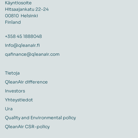
Käyntiosoite
Hitsaajankatu 22-24
00810 Helsinki
Finland
+358 45 1888048
info@qleanair.fi
qafinance@qleanair.com
Tietoja
QleanAir difference
Investors
Yhteystiedot
Ura
Quality and Environmental policy
QleanAir CSR-policy