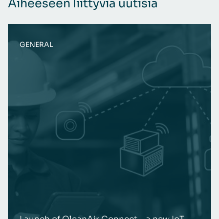
Aiheeseen liittyviä uutisia
GENERAL