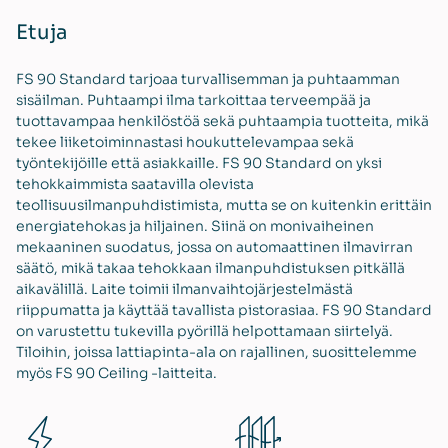
Etuja
FS 90 Standard tarjoaa turvallisemman ja puhtaamman
sisäilman. Puhtaampi ilma tarkoittaa terveempää ja
tuottavampaa henkilöstöä sekä puhtaampia tuotteita, mikä
tekee liiketoiminnastasi houkuttelevampaa sekä
työntekijöille että asiakkaille. FS 90 Standard on yksi
tehokkaimmista saatavilla olevista
teollisuusilmanpuhdistimista, mutta se on kuitenkin erittäin
energiatehokas ja hiljainen. Siinä on monivaiheinen
mekaaninen suodatus, jossa on automaattinen ilmavirran
säätö, mikä takaa tehokkaan ilmanpuhdistuksen pitkällä
aikavälillä. Laite toimii ilmanvaihtojärjestelmästä
riippumatta ja käyttää tavallista pistorasiaa. FS 90 Standard
on varustettu tukevilla pyörillä helpottamaan siirtelyä.
Tiloihin, joissa lattiapinta-ala on rajallinen, suosittelemme
myös FS 90 Ceiling -laitteita.