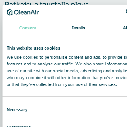
Ratkaisun taustalla oleva
teknologia
Consent
Details
A
This website uses cookies
We use cookies to personalise content and ads, to provide s
features and to analyse our traffic. We also share informatio
use of our site with our social media, advertising and analyti
who may combine it with other information that you’ve provi
or that they’ve collected from your use of their services.
Consent
Necessary
Selection