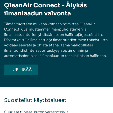
QleanAir Connect - Älykäs
ilmanlaadun valvonta
Tämän tuotteen mukana voidaan toimittaa QleanAir
Connect, uusi alustamme ilmanpuhdistimien ja
ilmanlaatuanturien yhdistämiseen hallintajärjestelmään.
Pilviratkaisulla Ilmalaatua ja ilmanpuhdistimien toimivuutta
voidaan seurata ja ohjata etänä. Tämä mahdollistaa
ilmanpuhdistinten suorituskyvyn optimoinnin ja
automatisoinnin sekä ilmanlaadun reaaliaikaisen hallinnan.
LUE LISÄÄ
Suositellut käyttöalueet
Suurissa tiloissa, kuten varastoissa ja