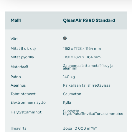
Malli
QleanAir FS 90 Standard
Väri
Mitat (l x k x s)
1152 x 1723 x 1164 mm
Mitat pyörillä
1152 x 1821 x 1164 mm
Jauhemaalattu metallilevy ja
Materiaali
alumiini
Paino
140 kg
Asennus
Paikallaan tai siirrettävissä
Toimintatasot
Saumaton
Elektroninen näyttö
Kyllä
Suodatin
Hälytystoiminnot
täysi/Puhallinvika/Turvasammutus
Ilmavirta
Jopa 10 000 m³/h*