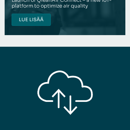
Launch of QleanAir Connect – a new IoT-
platform to optimize air quality
LUE LISÄÄ