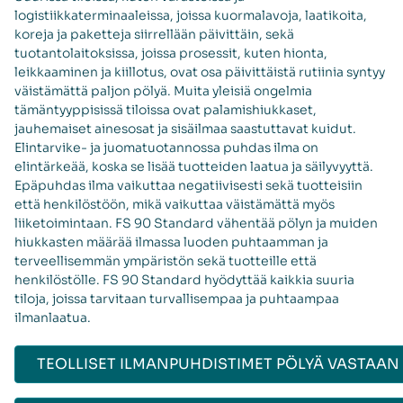
logistiikkaterminaaleissa, joissa kuormalavoja, laatikoita,
koreja ja paketteja siirrellään päivittäin, sekä
tuotantolaitoksissa, joissa prosessit, kuten hionta,
leikkaaminen ja kiillotus, ovat osa päivittäistä rutiinia syntyy
väistämättä paljon pölyä. Muita yleisiä ongelmia
tämäntyyppisissä tiloissa ovat palamishiukkaset,
jauhemaiset ainesosat ja sisäilmaa saastuttavat kuidut.
Elintarvike- ja juomatuotannossa puhdas ilma on
elintärkeää, koska se lisää tuotteiden laatua ja säilyvyyttä.
Epäpuhdas ilma vaikuttaa negatiivisesti sekä tuotteisiin
että henkilöstöön, mikä vaikuttaa väistämättä myös
liiketoimintaan. FS 90 Standard vähentää pölyn ja muiden
hiukkasten määrää ilmassa luoden puhtaamman ja
terveellisemmän ympäristön sekä tuotteille että
henkilöstölle. FS 90 Standard hyödyttää kaikkia suuria
tiloja, joissa tarvitaan turvallisempaa ja puhtaampaa
ilmanlaatua.
TEOLLISET ILMANPUHDISTIMET PÖLYÄ VASTAAN