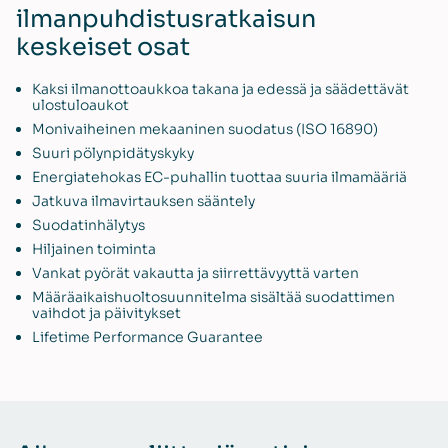
ilmanpuhdistusratkaisun
keskeiset osat
Kaksi ilmanottoaukkoa takana ja edessä ja säädettävät
ulostuloaukot
Monivaiheinen mekaaninen suodatus (ISO 16890)
Suuri pölynpidätyskyky
Energiatehokas EC-puhallin tuottaa suuria ilmamääriä
Jatkuva ilmavirtauksen sääntely
Suodatinhälytys
Hiljainen toiminta
Vankat pyörät vakautta ja siirrettävyyttä varten
Määräaikaishuoltosuunnitelma sisältää suodattimen
vaihdot ja päivitykset
Lifetime Performance Guarantee