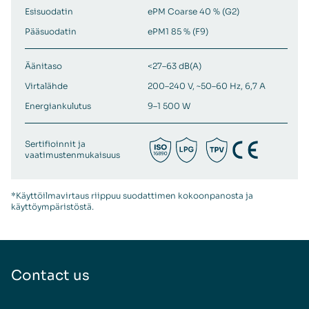
Esisuodatin
ePM Coarse 40 % (G2)
Pääsuodatin
ePM1 85 % (F9)
Äänitaso
<27–63 dB(A)
Virtalähde
200–240 V, ~50–60 Hz, 6,7 A
Energiankulutus
9–1 500 W
Sertifioinnit ja
vaatimustenmukaisuus
*Käyttöilmavirtaus riippuu suodattimen kokoonpanosta ja
käyttöympäristöstä.
Contact us