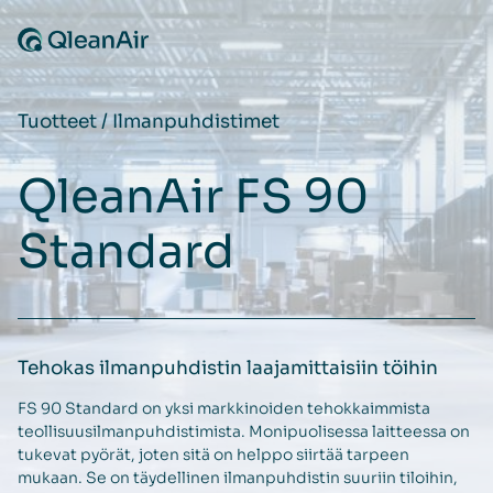
Siirry sisältöön
Tuotteet
/
Ilmanpuhdistimet
QleanAir FS 90
Standard
Tehokas ilmanpuhdistin laajamittaisiin töihin
FS 90 Standard on yksi markkinoiden tehokkaimmista
teollisuusilmanpuhdistimista. Monipuolisessa laitteessa on
tukevat pyörät, joten sitä on helppo siirtää tarpeen
mukaan. Se on täydellinen ilmanpuhdistin suuriin tiloihin,