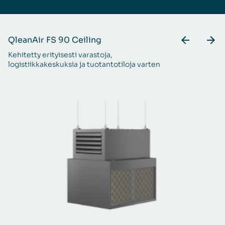
QleanAir FS 90 Ceiling
Q
Kehitetty erityisesti varastoja,
Ra
logistiikkakeskuksia ja tuotantotiloja varten