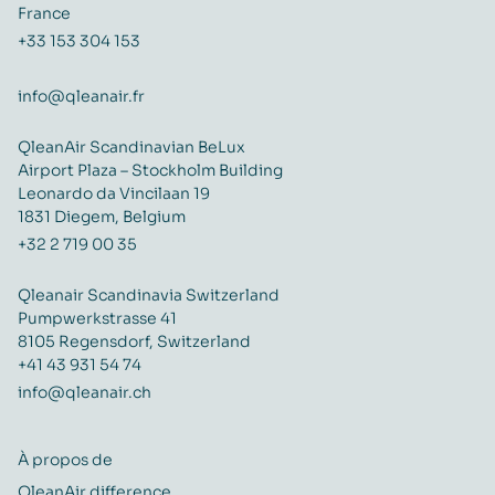
France
+33 153 304 153
info@qleanair.fr
QleanAir Scandinavian BeLux
Airport Plaza – Stockholm Building
Leonardo da Vincilaan 19
1831 Diegem, Belgium
+32 2 719 00 35
Qleanair Scandinavia Switzerland
Pumpwerkstrasse 41
8105 Regensdorf, Switzerland
+41 43 931 54 74
info@qleanair.ch
À propos de
QleanAir difference