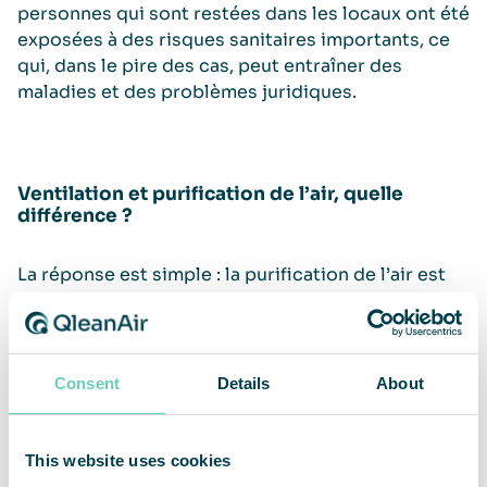
personnes qui sont restées dans les locaux ont été
exposées à des risques sanitaires importants, ce
qui, dans le pire des cas, peut entraîner des
maladies et des problèmes juridiques.
Ventilation et purification de l’air, quelle
différence ?
La réponse est simple : la purification de l’air est
un complément au système de ventilation existant.
L’air intérieur est un mélange d’air extérieur
entrant (via la ventilation), de particules et de gaz
générés à l’intérieur des locaux. La ventilation est
Consent
Details
About
la fonction respiratoire du bâtiment et concerne
principalement l’air provenant de l’extérieur. Elle
se limite à certaines tailles de particules et ne
This website uses cookies
filtre pas les polluants générés à l’intérieur du