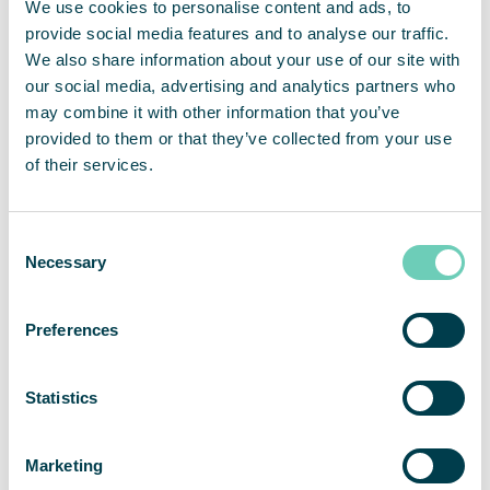
We use cookies to personalise content and ads, to
bâtiment. Si vous pensez que la qualité de l’air
provide social media features and to analyse our traffic.
affecte négativement votre entreprise ou les
We also share information about your use of our site with
personnes qui s’y trouvent, pensez à effectuer une
our social media, advertising and analytics partners who
mesure de la qualité de l’air afin de déterminer s’il
may combine it with other information that you’ve
est nécessaire de purifier l’air et d’adapter nos
provided to them or that they’ve collected from your use
différentes solutions.
of their services.
Une ventilation homologuée est la base d’un air
intérieur sain – la purification de l’air est un
Consent
Necessary
complément lorsqu’il y a un besoin accru
Selection
d’assainir l’air.
Preferences
Les purificateurs d’air autonomes pour
environnements intérieurs filtrent les particules et
Statistics
les gaz dans la pièce et renvoient ensuite l’air
purifié dans le même environnement. Les
purificateurs d’air filtrent l’air déjà présent dans la
Marketing
pièce et n’apportent pas d’air neuf de l’extérieur.