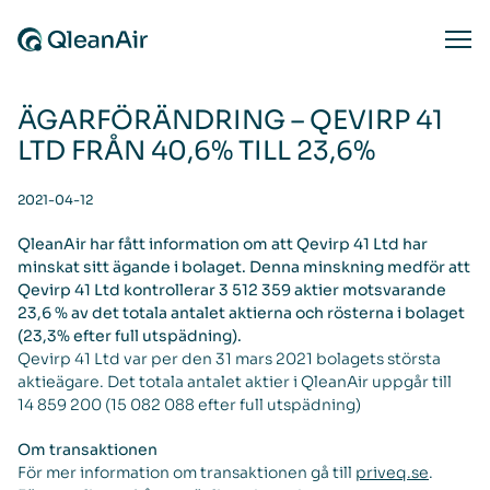
Skip to content
Ope
ÄGARFÖRÄNDRING – QEVIRP 41
LTD FRÅN 40,6% TILL 23,6%
2021-04-12
QleanAir har fått information om att Qevirp 41 Ltd har
minskat sitt ägande i bolaget. Denna minskning medför att
Qevirp 41 Ltd kontrollerar 3 512 359 aktier motsvarande
23,6 % av det totala antalet aktierna och rösterna i bolaget
(23,3% efter full utspädning).
Qevirp 41 Ltd var per den 31 mars 2021 bolagets största
aktieägare. Det totala antalet aktier i QleanAir uppgår till
14 859 200 (15 082 088 efter full utspädning)
Om transaktionen
För mer information om transaktionen gå till
priveq.se
.