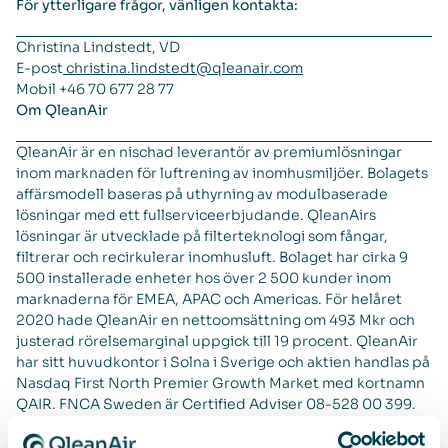
För ytterligare frågor, vänligen kontakta:
Christina Lindstedt, VD
E-post
christina.lindstedt@qleanair.com
Mobil +46 70 677 28 77
Om QleanAir
QleanAir är en nischad leverantör av premiumlösningar
inom marknaden för luftrening av inomhusmiljöer. Bolagets
affärsmodell baseras på uthyrning av modulbaserade
lösningar med ett fullserviceerbjudande. QleanAirs
lösningar är utvecklade på filterteknologi som fångar,
filtrerar och recirkulerar inomhusluft. Bolaget har cirka 9
500 installerade enheter hos över 2 500 kunder inom
marknaderna för EMEA, APAC och Americas. För helåret
2020 hade QleanAir en nettoomsättning om 493 Mkr och
justerad rörelsemarginal uppgick till 19 procent. QleanAir
har sitt huvudkontor i Solna i Sverige och aktien handlas på
Nasdaq First North Premier Growth Market med kortnamn
QAIR. FNCA Sweden är Certified Adviser 08-528 00 399.
Se mer information på hemsidan
qleanair.com.