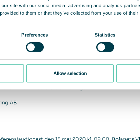
gt avbryta installationer av renrum, Room Solutions. Vår 
 our site with our social media, advertising and analytics partn
rkommande intäkter ger oss dock en bra motståndskraft i
 provided to them or that they’ve collected from your use of their
e sikt är vi också övertygade om att Coronapandemin ko
ch god och hälsosam luftkvalitet.
Preferences
Statistics
kapa hälsosamma inomhusmiljöer som bidrar till att förbä
vår mission och grunden för vår företagskultur, vägen för
QleanAir 3,7 (3,1) miljarder m3 luft per månad, en öknin
anande tid sedan utbrottet av pandemin. QleanAir har so
rderingar och utmaningar vi står inför, något som gör mig
Allow selection
ikta ett extra stort tack till våra fantastiska medarbetare 
r även i tider med stora utmaningar.
ding AB
konferens/audiocast den 13 maj 2020 kl. 09.00. Bolagets 