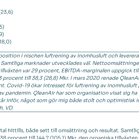
(23,6)
5)
9)
18,0)
sition i nischen luftrening av inomhusluft och levererade
at. Samtliga marknader utvecklades väl. Nettoomsättning
 tillväxten var 29 procent, EBITDA-marginalen uppgick til
rocent till 38,3 (28,8) Mkr. I mars 2020 renade QleanAir 
 Covid-19 ökar intresset för luftrening av inomhusluft på
 pandemin. QleanAir har som organisation visat sig ha ka
år inför, något som gör mig både stolt och optimistisk i
h, VD.
rtal hittills, både sett till omsättning och resultat. Samt
procent till 144,7 (105,1) Mkr, den organiska tillväxten