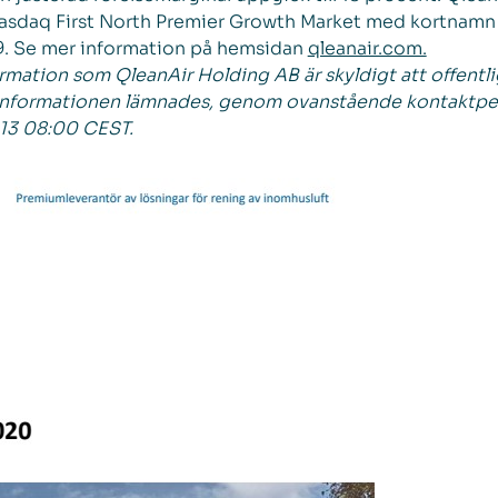
Nasdaq First North Premier Growth Market med kortnam
9. Se mer information på hemsidan
qleanair.com.
mation som QleanAir Holding AB är skyldigt att offentli
nformationen lämnades, genom ovanstående kontaktpers
13 08:00 CEST.