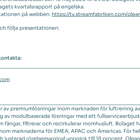
agets kvartalsrapport på engelska.
entationen på webben:
https://tv.streamfabriken.com/qle
ch följa presentationen:
kontakta:
.com
ör av premiumlösningar inom marknaden för luftrening a
ng av modulbaserade lösningar med ett fullserviceerbjud
 fångar, filtrerar och recirkulerar inomhusluft. Bolaget h
inom marknaderna för EMEA, APAC och Americas. För hel
usterad rörelsemarginal uppgick till 18 procent. QleanA