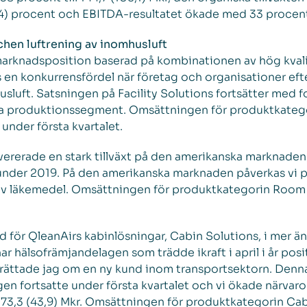
,4) procent och EBITDA-resultatet ökade med 33 procent t
chen luftrening av inomhusluft
 marknadsposition baserad på kombinationen av hög kvali
 en konkurrensfördel när företag och organisationer efte
luft. Satsningen på Facility Solutions fortsätter med fok
a produktionssegment. Omsättningen för produktkategor
 under första kvartalet.
vererade en stark tillväxt på den amerikanska marknade
 under 2019. På den amerikanska marknaden påverkas vi p
g av läkemedel. Omsättningen för produktkategorin Roo
d för QleanAirs kabinlösningar, Cabin Solutions, i mer än 
ar hälsofrämjandelagen som trädde ikraft i april i år pos
berättade jag om en ny kund inom transportsektorn. Denna
gen fortsatte under första kvartalet och vi ökade närvar
73,3 (43,9) Mkr. Omsättningen för produktkategorin Ca