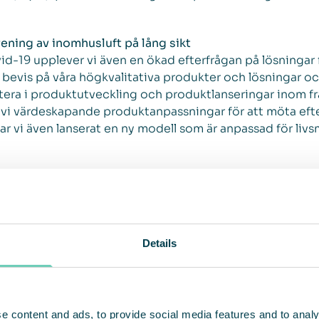
rening av inomhusluft på lång sikt
-19 upplever vi även en ökad efterfrågan på lösningar f
gt bevis på våra högkvalitativa produkter och lösningar 
estera i produktutveckling och produktlanseringar inom fra
 vi värdeskapande produktanpassningar för att möta efter
ar vi även lanserat en ny modell som är anpassad för livs
t står fast med fokus på att utveckla våra nya produktkat
 vi ser möjligheter att fortsätta att växa produktkategor
 perspektivet påverkas vi som de flesta företag av den
skad aktivitetsnivå på de flesta av våra marknader. Vi följ
Details
sa negativa effekter på verksamheten. Om vi tittar på in
ngen under första kvartalet var väldigt stark i APAC, svag
en stilla och det kommer att påverka oss under andra kvar
många delstater i USA från slutet av mars har försämrat m
e content and ads, to provide social media features and to analy