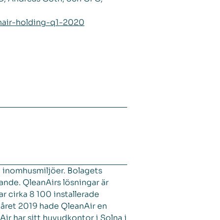
anair-holding-q1-2020
v inomhusmiljöer. Bolagets
ande. QleanAirs lösningar är
ar cirka 8 100 installerade
året 2019 hade QleanAir en
ir har sitt huvudkontor i Solna i