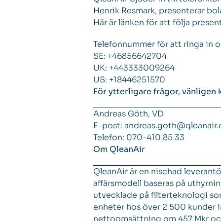
Henrik Resmark, presenterar bol
Här är länken för att följa pres
Telefonnummer för att ringa in o
SE: +46856642704
UK: +443333009264
US: +18446251570
För ytterligare frågor, vänligen 
Andreas Göth, VD
E-post:
andreas.goth@qleanair
Telefon: 070-410 85 33
Om QleanAir
QleanAir är en nischad leverant
affärsmodell baseras på uthyrni
utvecklade på filterteknologi som
enheter hos över 2 500 kunder 
nettoomsättning om 457 Mkr och j