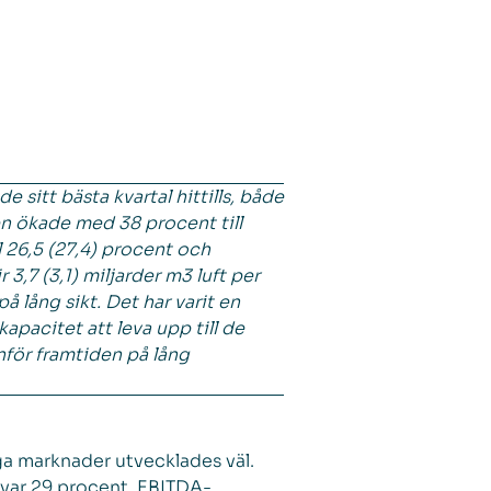
 sitt bästa kvartal hittills, både
en ökade med 38 procent till
l 26,5 (27,4) procent och
3,7 (3,1) miljarder m3 luft per
 lång sikt. Det har varit en
pacitet att leva upp till de
nför framtiden på lång
liga marknader utvecklades väl.
 var 29 procent. EBITDA-