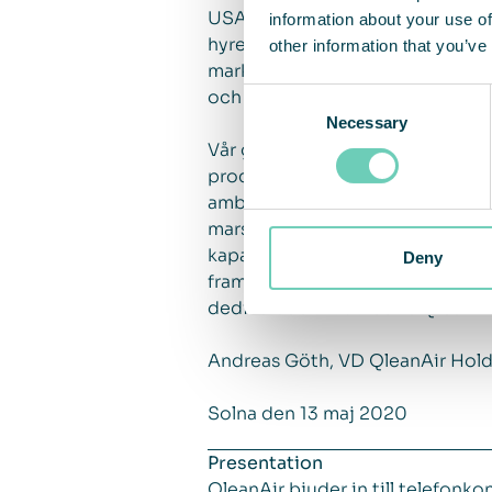
USA och tvingat oss att tillfälli
information about your use of
hyresavtal och en stor andel åte
other information that you’ve
marknadsförutsättningar. På lit
och kontrollerad inomhusmiljö o
Consent
Necessary
Selection
Vår grund är att verka för att s
processers produktivitet. Det är 
ambitioner. I mars 2020 renade 
mars 2019. Det har varit en utm
kapacitet att leva upp till de vä
Deny
framtiden på lång sikt. Jag vill r
dedikerade att utveckla QleanAi
Andreas Göth, VD QleanAir Hol
Solna den 13 maj 2020
Presentation
QleanAir bjuder in till telefon