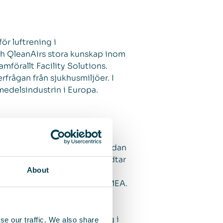
ör luftrening i
och QleanAirs stora kunskap inom
mförallt Facility Solutions.
frågan från sjukhusmiljöer. I
medelsindustrin i Europa.
egorier, Room Solutions och
in Cabin Solutions i
 pågående Coronapandemin. Sedan
er aktivt utvecklingen och vidtar
About
komna order under första
are i Americas och stabil i EMEA.
talet framförallt i EMEA och
öjligheterna till försäljning i
se our traffic. We also share