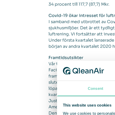
34 procent till 117,7 (87,7) Mkr.
Covid-19 ökar intresset för luft
I samband med utbrottet av Covid
sjukhusmiljöer. Det är ett tydli
luftrening. Vi fortsätter att inv
Under första kvartalet lanserade
början av andra kvartalet 2020 h
Framtidsutsikter
Vår tillväxtstrategi på lång sik
Facility Solutions, samtidigt som
framförallt APAC. I det kortare
slutet av mars har vi sett en min
löpande åtgärder för att begrän
Consent
kvartalet kan vi se att orderingå
Just nu står stora delar av värld
This website uses cookies
Americas.
Den kraftfulla nedstängningen av 
We use cookies to personalis