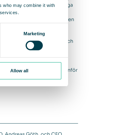
affärsmodell med fokus på långa
ers who may combine it with
 tider av svårare
 services.
mmer att öka behovet av en ren
Marketing
ttra människors, produkters och
 att nå våra långsiktiga
g med 19 procent jämfört med
m organisation visat sig ha
 både stolt och optimistisk inför
Allow all
och partners som alla är
VD, Andreas Göth, och CFO,