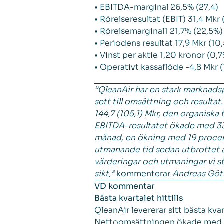
• EBITDA-marginal 26,5% (27,4)
• Rörelseresultat (EBIT) 31,4 Mkr 
• Rörelsemarginal1 21,7% (22,5%)
• Periodens resultat 17,9 Mkr (10,
• Vinst per aktie 1,20 kronor (0,7
• Operativt kassaflöde -4,8 Mkr (
”QleanAir har en stark marknadspo
sett till omsättning och result
144,7 (105,1) Mkr, den organiska
EBITDA-resultatet ökade med 33 p
månad, en ökning med 19 procent.
utmanande tid sedan utbrottet av
värderingar och utmaningar vi st
sikt,”
kommenterar
Andreas Göt
VD kommentar
Bästa kvartalet hittills
QleanAir levererar sitt bästa kva
Nettoomsättningen ökade med 38 