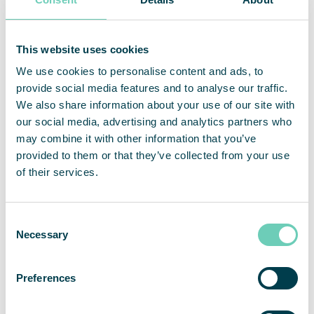
QleanAir är en nischad leverantör av premiumlösningar
inom marknaden för luftrening av inomhusmiljöer. Bolagets
This website uses cookies
affärsmodell baseras på uthyrning av modulbaserade
lösningar med ett fullserviceerbjudande. QleanAirs
We use cookies to personalise content and ads, to
lösningar är utvecklade på filterteknologi som fångar,
provide social media features and to analyse our traffic.
filtrerar och recirkulerar inomhusluft. Bolaget har cirka 9
We also share information about your use of our site with
500 installerade enheter hos över 3 000 kunder inom
our social media, advertising and analytics partners who
marknaderna för EMEA, APAC och Americas. För helåret
may combine it with other information that you’ve
2020 hade QleanAir en nettoomsättning om 493 Mkr och
provided to them or that they’ve collected from your use
justerad rörelsemarginal uppgick till 19 procent. QleanAir
of their services.
har sitt huvudkontor i Solna i Sverige och aktien handlas på
Nasdaq First North Premier Growth Market med kortnamn
QAIR. FNCA Sweden är Certified Adviser 08-528 00 399.
Se mer information på hemsidan
qleanair.com.
Consent
Necessary
Selection
Preferences