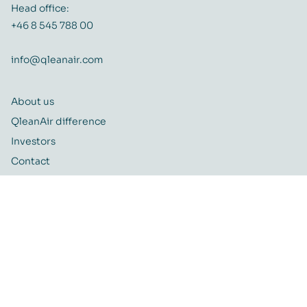
Head office:
+46 8 545 788 00
info@qleanair.com
About us
QleanAir difference
Investors
Contact
Career
Quality and Environmental policy
QleanAir CSR-policy
ISO certificate
QleanAir Connect Portal