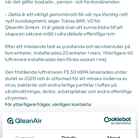
när det gäller bostads-, person- och fordonsärenden.
–
Detta är ett viktigt genombrott för vår nya lösning i ett
nytt kundsegment,
säger Tobias Willi, VD för
QleanAir GmbH.
Vi är glada över att kunna bidra till att
skapa en säkrare miljö i våra delade offentliga rum.
Efter ett inledande test av prestanda och servicenivåer på
fem enheter, installerades 20 enheter i mars. Ytterligare 40
luftrenare installerades den första veckan i maj.
Den fristående luftrenaren FS 30 HEPA lanserades under
slutet av 2020 och är utformad för att minska nivåerna av
virus, bakterier och andra farliga partiklar i luften på
vårdinrättningar, skolor, arbetsplatser och andra offentliga
utrymmen.
För ytterligare frågor, vänligen kontakta:
Christina Lindstedt, VD
E-post
christina.lindstedt@qleanair.com
Mobil +46 70 677 28 77
Om QleanAir
Consent
Details
About