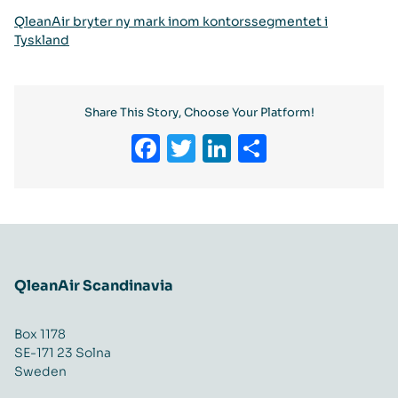
QleanAir bryter ny mark inom kontorssegmentet i
Tyskland
Share This Story, Choose Your Platform!
Facebook
Twitter
LinkedIn
Share
QleanAir Scandinavia
Box 1178
SE-171 23 Solna
Sweden