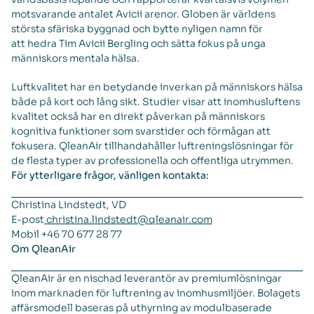
motsvarande antalet Avicii arenor. Globen är världens
största sfäriska byggnad och bytte nyligen namn för
att hedra Tim Avicii Bergling och sätta fokus på unga
människors mentala hälsa.
Luftkvalitet har en betydande inverkan på människors hälsa
både på kort och lång sikt. Studier visar att inomhusluftens
kvalitet också har en direkt påverkan på människors
kognitiva funktioner som svarstider och förmågan att
fokusera. QleanAir tillhandahåller luftreningslösningar för
de flesta typer av professionella och offentliga utrymmen.
För ytterligare frågor, vänligen kontakta:
Christina Lindstedt, VD
E-post
christina.lindstedt@qleanair.com
Mobil +46 70 677 28 77
Om QleanAir
QleanAir är en nischad leverantör av premiumlösningar
inom marknaden för luftrening av inomhusmiljöer. Bolagets
affärsmodell baseras på uthyrning av modulbaserade