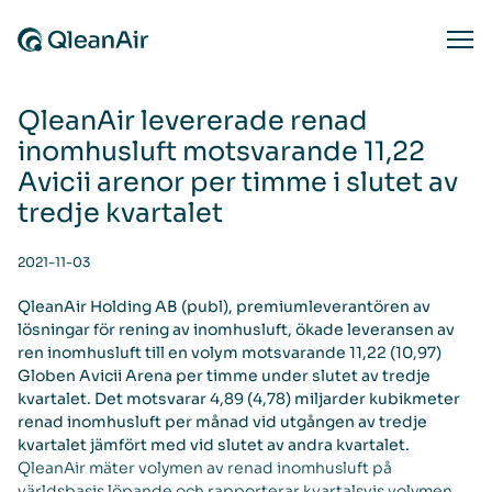
Skip to content
Ope
QleanAir levererade renad
inomhusluft motsvarande 11,22
Avicii arenor per timme i slutet av
tredje kvartalet
2021-11-03
QleanAir Holding AB (publ), premiumleverantören av
lösningar för rening av inomhusluft, ökade leveransen av
ren inomhusluft till en volym motsvarande 11,22 (10,97)
Globen Avicii Arena per timme under slutet av tredje
kvartalet. Det motsvarar 4,89 (4,78) miljarder kubikmeter
renad inomhusluft per månad vid utgången av tredje
kvartalet jämfört med vid slutet av andra kvartalet.
QleanAir mäter volymen av renad inomhusluft på
världsbasis löpande och rapporterar kvartalsvis volymen