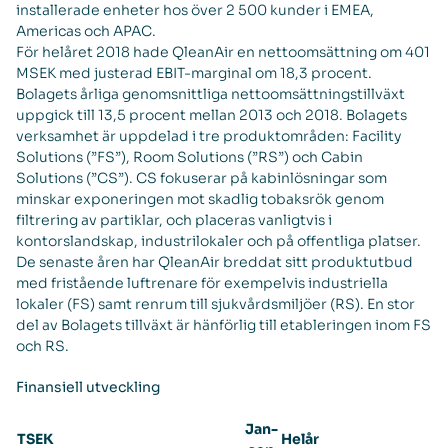
installerade enheter hos över 2 500 kunder i EMEA,
Americas och APAC.
För helåret 2018 hade QleanAir en nettoomsättning om 401
MSEK med justerad EBIT-marginal om 18,3 procent.
Bolagets årliga genomsnittliga nettoomsättningstillväxt
uppgick till 13,5 procent mellan 2013 och 2018. Bolagets
verksamhet är uppdelad i tre produktområden: Facility
Solutions (”FS”), Room Solutions (”RS”) och Cabin
Solutions (”CS”). CS fokuserar på kabinlösningar som
minskar exponeringen mot skadlig tobaksrök genom
filtrering av partiklar, och placeras vanligtvis i
kontorslandskap, industrilokaler och på offentliga platser.
De senaste åren har QleanAir breddat sitt produktutbud
med fristående luftrenare för exempelvis industriella
lokaler (FS) samt renrum till sjukvårdsmiljöer (RS). En stor
del av Bolagets tillväxt är hänförlig till etableringen inom FS
och RS.
Finansiell utveckling
Jan-
TSEK
Helår