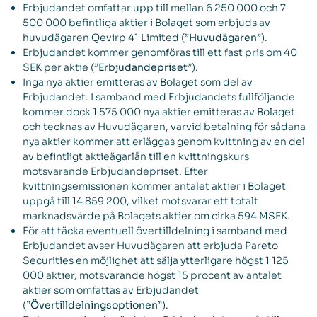
Erbjudandet omfattar upp till mellan 6 250 000 och 7
500 000 befintliga aktier i Bolaget som erbjuds av
huvudägaren Qevirp 41 Limited (”
Huvudägaren
”).
Erbjudandet kommer genomföras till ett fast pris om 40
SEK per aktie (”
Erbjudandepriset
”).
Inga nya aktier emitteras av Bolaget som del av
Erbjudandet. I samband med Erbjudandets fullföljande
kommer dock 1 575 000 nya aktier emitteras av Bolaget
och tecknas av Huvudägaren, varvid betalning för sådana
nya aktier kommer att erläggas genom kvittning av en del
av befintligt aktieägarlån till en kvittningskurs
motsvarande Erbjudandepriset. Efter
kvittningsemissionen kommer antalet aktier i Bolaget
uppgå till 14 859 200, vilket motsvarar ett totalt
marknadsvärde på Bolagets aktier om cirka 594 MSEK.
För att täcka eventuell övertilldelning i samband med
Erbjudandet avser Huvudägaren att erbjuda Pareto
Securities en möjlighet att sälja ytterligare högst 1 125
000 aktier, motsvarande högst 15 procent av antalet
aktier som omfattas av Erbjudandet
(”
Övertilldelningsoptionen
”).