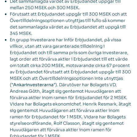
Det sammanlagda värdet av Erbjudandet uppgår till
mellan 250 MSEK och 300 MSEK.
Förutsatt att Erbjudandet uppgår till 300 MSEK och att
Övertilldelningsoptionen utnyttjas till fullo så kommer
det sammanlagda värdet av Erbjudandet att uppgå till
345 MSEK.
En grupp investerare har inför Erbjudandet, på vissa
villkor, utan att vara garanterade tilldelning i
Erbjudandet och till samma pris som övriga investerare,
lagt order att förvärva aktier i Erbjudandet till ett värde
om totalt cirka 200 MSEK, motsvarande cirka 67 procent
av Erbjudandet förutsatt att Erbjudandet uppgår till 300
MSEK och att Övertilldelningsoptionen inte utnyttjas
(”
Ankarinvesterarna
”). Därutöver har Bolagets VD,
Andreas Göth, åtagit sig gentemot Huvudägaren att
förvärva aktier inom ramen för Erbjudandet för 2 MSEK.
Vidare har Bolagets ekonomichef, Henrik Resmark, åtagit
sig gentemot Huvudägaren att förvärva aktier inom
ramen för Erbjudandet för 1 MSEK. Vidare har Bolagets
styrelseordförande, Rolf Classon, åtagit sig gentemot
Huvudägaren att förvärva aktier inom ramen för
Erbjudandet för 1 MSEK.