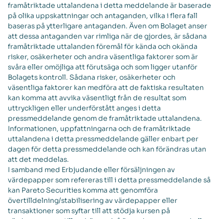
framåtriktade uttalandena i detta meddelande är baserade
på olika uppskattningar och antaganden, vilka i flera fall
baseras på ytterligare antaganden. Även om Bolaget anser
att dessa antaganden var rimliga när de gjordes, är sådana
framåtriktade uttalanden föremål för kända och okända
risker, osäkerheter och andra väsentliga faktorer som är
svåra eller omöjliga att förutsäga och som ligger utanför
Bolagets kontroll. Sådana risker, osäkerheter och
väsentliga faktorer kan medföra att de faktiska resultaten
kan komma att avvika väsentligt från de resultat som
uttryckligen eller underförstått anges i detta
pressmeddelande genom de framåtriktade uttalandena.
Informationen, uppfattningarna och de framåtriktade
uttalandena i detta pressmeddelande gäller enbart per
dagen för detta pressmeddelande och kan förändras utan
att det meddelas.
I samband med Erbjudande eller försäljningen av
värdepapper som refereras till i detta pressmeddelande så
kan Pareto Securities komma att genomföra
övertilldelning/stabilisering av värdepapper eller
transaktioner som syftar till att stödja kursen på