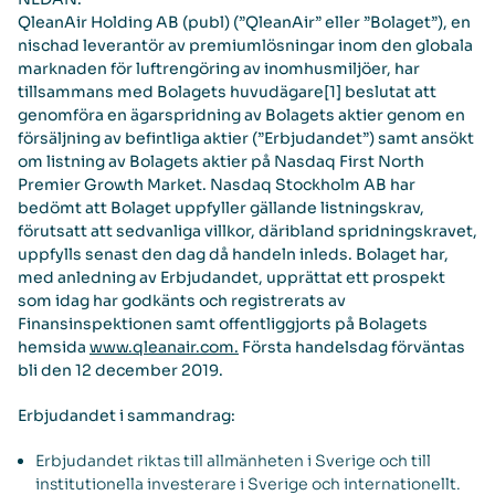
QleanAir Holding AB (publ) (”QleanAir” eller ”Bolaget”), en
nischad leverantör av premiumlösningar inom den globala
marknaden för luftrengöring av inomhusmiljöer, har
tillsammans med Bolagets huvudägare[1] beslutat att
genomföra en ägarspridning av Bolagets aktier genom en
försäljning av befintliga aktier (”Erbjudandet”) samt ansökt
om listning av Bolagets aktier på Nasdaq First North
Premier Growth Market. Nasdaq Stockholm AB har
bedömt att Bolaget uppfyller gällande listningskrav,
förutsatt att sedvanliga villkor, däribland spridningskravet,
uppfylls senast den dag då handeln inleds. Bolaget har,
med anledning av Erbjudandet, upprättat ett prospekt
som idag har godkänts och registrerats av
Finansinspektionen samt offentliggjorts på Bolagets
hemsida
www.qleanair.com.
Första handelsdag förväntas
bli den 12 december 2019.
Erbjudandet i sammandrag:
Erbjudandet riktas till allmänheten i Sverige och till
institutionella investerare i Sverige och internationellt.