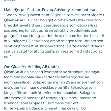
Mats Hjerpe, Partner, Priveq Advisory, kommenterar:
”Sedan Priveq Investment IV gick in som majoritetsägare i
QleanAir år 2012 har bolaget gjort en fantastisk resa och
breddat såväl sitt serviceerbjudande som geografiska
exponering för att uppnå en attraktiv produktmix och
geografisk spridning. Under de sju år som fonden har varit
huvudägare i QleanAir har omsättningen fördubblats och
samtidigt förbättrat sin operationella effektivitet. Bolaget
står väl rustat för att fortsätta sin resa som ett listat bolag
nu.”
Om QleanAir Holding AB (publ)
QleanAir är en nischad leverantör av premiumlösningar
inom den globala marknaden för luftrengöring av
inomhusmiljöer. Bolaget har mer än 25 års erfarenhet och
erbjuder lösningar utvecklade på filterteknologi som
fångar, filtrerar och återvinner inomhusluft. Bolagets
affärsmodell baseras på uthyrning av modulbaserade
lösningar som erbjuds tillsammans med ett
fullserviceerbjudande. QleanAir har cirka 8 100