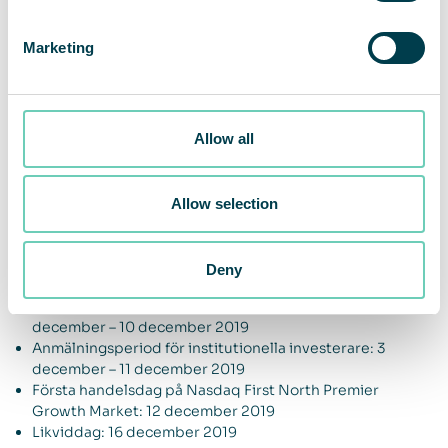
Finansinspektionens godkännande av prospektet ska inte
uppfattas som ett godkännade av de erbjudna aktierna. Ett
Marketing
eventuellt investeringsbeslut bör, för att en investerare
fullt ut ska förstå de potentiella riskerna och fördelarna
som är förknippade med beslutet att delta i Erbjudandet,
enbart fattas på grundval av informationen i prospektet.
Allow all
Allmänheten i Sverige kan anmäla förvärv enligt
Erbjudandet via Pareto Securities, Aktieinvests och
Avanzas internettjänst.
Allow selection
Preliminär tidsplan
Deny
Offentliggörande av prospekt: 2 december 2019
Anmälningsperiod för allmänheten i Sverige: 3
december – 10 december 2019
Anmälningsperiod för institutionella investerare: 3
december – 11 december 2019
Första handelsdag på Nasdaq First North Premier
Growth Market: 12 december 2019
Likviddag: 16 december 2019