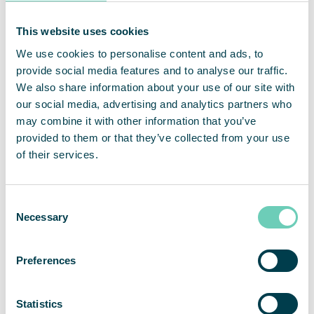
dessa. Bland befintliga och tidigare svenska investeringar
finns Mentice, Byggpartner i Dalarna, 4C Strategies, Office
Management och ILT Inläsningstjänst. Priveq Advisory AB är
This website uses cookies
rådgivare till Priveq Investment Fund IV. För mer
We use cookies to personalise content and ads, to
information, se Priveq Investments hemsida
provide social media features and to analyse our traffic.
(
www.priveq.se).
We also share information about your use of our site with
Prospekt och anmälningssedlar
our social media, advertising and analytics partners who
Fullständiga villkor och anvisningar avseende Erbjudandet
may combine it with other information that you’ve
återfinns i det prospekt som Bolaget har upprättat med
provided to them or that they’ve collected from your use
anledning av Erbjudandet. Prospektet har idag godkänts
of their services.
och registrerats av Finansinspektionen i enlighet med
reglerna i Europaparlamentets och rådets förordning (EU)
2017/1129 av den 14 juni 2017 (”Prospektförordningen”)
Consent
samt publicerats av QleanAir på Bolagets hemsida
Necessary
Selection
(
www.qleanair.com).
Prospektet kommer även finnas
tillgängligt på Pareto Securities hemsida
(
www.paretosec.com)
, Aktieinvests hemsida
Preferences
(
www.aktieinvest.se)
och Avanzas hemsida
(
www.avanza.se)
samt kommer inom några dagar även
publiceras i Finansinspektionens prospektregister,
Statistics
www.fi.se/sv/vara-register/prospektregistret/.