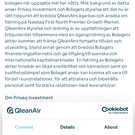
bolagen när uppsatta mål har nåtts. Mot bakgrund av detta
anser Priveq Investment och Bolagets styrelse att det nu är
rätt tidpunkt att bredda QleanAirs ägarbas och ansöka om
listning på Nasdaq First North Premier Growth Market.
QleanAirs styrelse och ledning är av uppfattningen att
Erbjudandet tillsammans med en ägarspridning av Bolagets
aktier kommer att främja QleanAirs fortsatta tillväxt och
utveckling, bland annat genom att bredda Bolagets
finansieringsalternativ och ge tillgång till svenska och
internationella kapitalmarknader. En listning av Bolagets
aktier innebär en ökad kredibilitet och kännedom samt en
kvalitetsstämpel som Bolaget anser kan komma att vara till
fördel i kundrelationer, för att attrahera och bibehålla
personal samt förstärka relationen med leverantörer.
Om Priveq Investment
Priveq Investment har under 35 år investerat i lönsamma
tillväxtbolag. Affärsidén är att skapa värde genom
långsiktiga investeringar och ett aktivt ägarskap i
onoterade tillväxtföretag. Priveq Investment har varit aktiv
Consent
Details
About
ägare i över 125 företag genom åren och börsnoterat 26 av