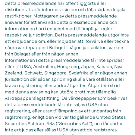
detta pressmeddelande har offentliggjorts eller
distribuerats bör informera sig om och följa sådana legala
restriktioner. Mottagaren av detta pressmeddelande
ansvarar för att använda detta pressmeddelande och
informationen häri i enlighet med tillämpliga regler i
respektive jurisdiktion. Detta pressmeddelande utgör inte
ett erbjudande om, eller inbjudan att, förvärva eller teckna
några värdepapper i Bolaget i någon jurisdiktion, varken
från Bolaget eller från någon annan.
Informationen i detta pressmeddelande får inte spridas i
eller till USA, Australien, Hongkong, Japan, Kanada, Nya
Zeeland, Schweiz, Singapore, Sydafrika eller någon annan
jurisdiktion där sådan spridning skulle vara otillåten eller
kräva registrering eller andra åtgärder. Åtgärder i strid
med denna anvisning kan utgöra brott mot tillämplig
värdepapperslagstiftning. De värdepapper som beskrivs i
detta pressmeddelande får inte säljas i USA utan
registrering, eller utan tillämpning av ett undantag från
registrering, enligt den vid var tid gällande United States
Securities Act från 1933 (”Securities Act”), och får därför
inte erbjudas eller säljas i USA utan att de registreras,