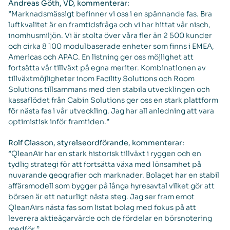
Andreas Göth, VD, kommenterar:
”Marknadsmässigt befinner vi oss i en spännande fas. Bra
luftkvalitet är en framtidsfråga och vi har hittat vår nisch,
inomhusmiljön. Vi är stolta över våra fler än 2 500 kunder
och cirka 8 100 modulbaserade enheter som finns i EMEA,
Americas och APAC. En listning ger oss möjlighet att
fortsätta vår tillväxt på egna meriter. Kombinationen av
tillväxtmöjligheter inom Facility Solutions och Room
Solutions tillsammans med den stabila utvecklingen och
kassaflödet från Cabin Solutions ger oss en stark plattform
för nästa fas i vår utveckling. Jag har all anledning att vara
optimistisk inför framtiden.”
Rolf Classon, styrelseordförande, kommenterar:
”QleanAir har en stark historisk tillväxt i ryggen och en
tydlig strategi för att fortsätta växa med lönsamhet på
nuvarande geografier och marknader. Bolaget har en stabil
affärsmodell som bygger på långa hyresavtal vilket gör att
börsen är ett naturligt nästa steg. Jag ser fram emot
QleanAirs nästa fas som listat bolag med fokus på att
leverera aktieägarvärde och de fördelar en börsnotering
medför.”