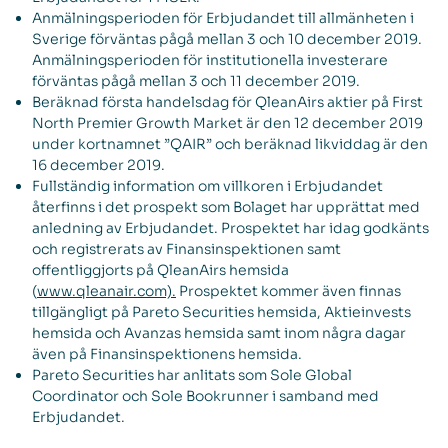
Anmälningsperioden för Erbjudandet till allmänheten i
Sverige förväntas pågå mellan 3 och 10 december 2019.
Anmälningsperioden för institutionella investerare
förväntas pågå mellan 3 och 11 december 2019.
Beräknad första handelsdag för QleanAirs aktier på First
North Premier Growth Market är den 12 december 2019
under kortnamnet ”QAIR” och beräknad likviddag är den
16 december 2019.
Fullständig information om villkoren i Erbjudandet
återfinns i det prospekt som Bolaget har upprättat med
anledning av Erbjudandet. Prospektet har idag godkänts
och registrerats av Finansinspektionen samt
offentliggjorts på QleanAirs hemsida
(
www.qleanair.com).
Prospektet kommer även finnas
tillgängligt på Pareto Securities hemsida, Aktieinvests
hemsida och Avanzas hemsida samt inom några dagar
även på Finansinspektionens hemsida.
Pareto Securities har anlitats som Sole Global
Coordinator och Sole Bookrunner i samband med
Erbjudandet.