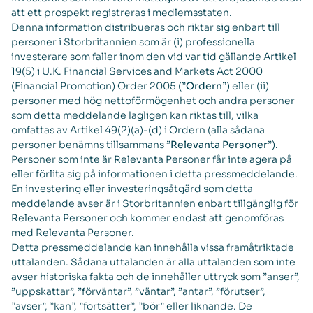
att ett prospekt registreras i medlemsstaten.
Denna information distribueras och riktar sig enbart till
personer i Storbritannien som är (i) professionella
investerare som faller inom den vid var tid gällande Artikel
19(5) i U.K. Financial Services and Markets Act 2000
(Financial Promotion) Order 2005 (”
Ordern
”) eller (ii)
personer med hög nettoförmögenhet och andra personer
som detta meddelande lagligen kan riktas till, vilka
omfattas av Artikel 49(2)(a)-(d) i Ordern (alla sådana
personer benämns tillsammans ”
Relevanta Personer
”).
Personer som inte är Relevanta Personer får inte agera på
eller förlita sig på informationen i detta pressmeddelande.
En investering eller investeringsåtgärd som detta
meddelande avser är i Storbritannien enbart tillgänglig för
Relevanta Personer och kommer endast att genomföras
med Relevanta Personer.
Detta pressmeddelande kan innehålla vissa framåtriktade
uttalanden. Sådana uttalanden är alla uttalanden som inte
avser historiska fakta och de innehåller uttryck som ”anser”,
”uppskattar”, ”förväntar”, ”väntar”, ”antar”, ”förutser”,
”avser”, ”kan”, ”fortsätter”, ”bör” eller liknande. De