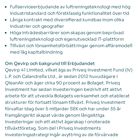
Fullserviceerbjudande av luftreningsteknologi med hög
industristandard och förstklassig funktionalitet över tid
Långa kontrakt med diversifierad kundbas inom olika
industrier och geografier
Höga inträdesbarriärer som skapas genom beprövad
luftreningsteknologi och egenutvecklad IT-plattform
Tillväxt och lönsamhetsförbättringar genom affärsmodell
med låg kapitalbindning
Om Qevirp och bakgrund till Erbjudandet
Qevirp 41 Limited, vilket ägs av Priveq Investment Fund (IV)
L.P. och Calandrella Ltd., är sedan 2012 huvudägare i
QleanAir och äger cirka 90 procent av Bolaget. Priveq
Investment har sedan investeringen bedrivit ett aktivt
arbete för att utveckla Bolagets verksamhet och etablerat
strukturer för fortsatt lönsam tillväxt. Priveq Investment
förvaltar idag över 5 miljarder SEK och har under 35 år
framgångsrikt skapat värde genom långsiktiga
investeringar och ett aktivt ägarskap i onoterade
tillväxtföretag. Som del i Priveq Investments
investeringsstrategi ingår avyttring av de förvärvade