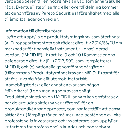
värdepapperen till en högre nivå än vad som annars skulle
råda. Eventuell stabilisering eller övertilldelning kommer
att genomföras av Pareto Securities i förenlighet med alla
tillämpliga lagar och regler.
Information till distributörer
I syfte att uppfylla de produktstyrningskrav som återfinns i:
(a) Europaparlamentets och rådets direktiv 2014/65/EU om
marknader för finansiella instrument, i konsoliderad
version, ("
MiFID II
"); (b) artikel 9 och 10 i Kommissionens
delegerade direktiv (EU) 2017/593, som kompletterar
MiFID II; och (c) nationella genomförandeåtgärder
(tillsammans "
Produktstyrningskraven i MiFID II
") samt för
att friskriva sig från allt utomobligatoriskt,
inomobligatoriskt eller annat ansvar som någon
"tillverkare" (i den mening som avses enligt
Produktstyrningskraven i MiFID II) annars kan omfattas av,
har de erbjudna aktierna varit föremål för en
produktgodkännandeprocess, som har fastställt att dessa
aktier är: (i) lämpliga för en målmarknad bestående av icke-
professionella investerare och investerare som uppfyller
kriterierna för professionella kunder och godtagbara