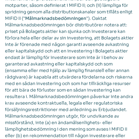
motparter, såsom definierat i MiFID II; och (ii) lämpliga för
spridning genom alla distributionskanaler som tillåts enligt
MiFID II ("
Målmarknadsbedömningen
"). Oaktat
Målmarknadsbedömningen bör distributörer notera att:
priset på Bolagets aktier kan sjunka och investerare kan
förlora hela eller delar av sin investering, att Bolagets aktier
inte är förenade med någon garanti avseende avkastning
eller kapitalskydd och att en investering i Bolagets aktier
endast är lämplig för investerare som inte är i behov av
garanterad avkastning eller kapitalskydd och som
(ensamma eller med hjälp av lämplig finansiell eller annan
rådgivare) är kapabla att utvärdera fördelarna och riskerna
med en sådan investering och som har tillräckliga resurser
för att bära de förluster som en sådan investering kan
resultera i. Målmarknadsbedömningen påverkar inte andra
krav avseende kontraktuella, legala eller regulatoriska
försäljningsrestriktioner med anledning av Erbjudandet.
Målmarknadsbedömningen utgör, för undvikande av
missförstånd, inte (a) en ändamålsenlighets- eller
lämplighetsbedömning i den mening som avses i MiFID II
eller (b) en rekommendation till någon investerare eller