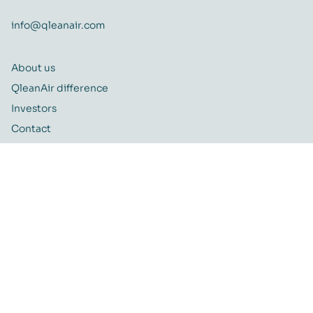
info@qleanair.com
About us
QleanAir difference
Investors
Contact
Career
Quality and Environmental policy
QleanAir CSR-policy
ISO certificate
QleanAir Connect Portal