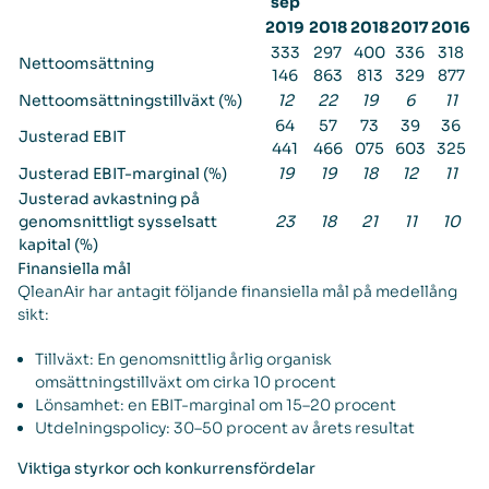
sep
2019
2018
2018
2017
2016
333
297
400
336
318
Nettoomsättning
146
863
813
329
877
Nettoomsättningstillväxt (%)
12
22
19
6
11
64
57
73
39
36
Justerad EBIT
441
466
075
603
325
Justerad EBIT-marginal (%)
19
19
18
12
11
Justerad avkastning på
genomsnittligt sysselsatt
23
18
21
11
10
kapital (%)
Finansiella mål
QleanAir har antagit följande finansiella mål på medellång
sikt:
Tillväxt: En genomsnittlig årlig organisk
omsättningstillväxt om cirka 10 procent
Lönsamhet: en EBIT-marginal om 15–20 procent
Utdelningspolicy: 30–50 procent av årets resultat
Viktiga styrkor och konkurrensfördelar