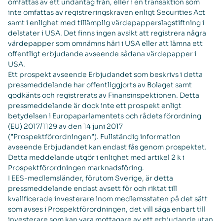
omfattas av ett undantag från, eller i en transaktion som
inte omfattas av registreringskraven enligt Securities Act
samt i enlighet med tillämplig värdepapperslagstiftning i
delstater i USA. Det finns ingen avsikt att registrera några
värdepapper som omnämns häri i USA eller att lämna ett
offentligt erbjudande avseende sådana värdepapper i
USA.
Ett prospekt avseende Erbjudandet som beskrivs i detta
pressmeddelande har offentliggjorts av Bolaget samt
godkänts och registrerats av Finansinspektionen. Detta
pressmeddelande är dock inte ett prospekt enligt
betydelsen i Europaparlamentets och rådets förordning
(EU) 2017/1129 av den 14 juni 2017
(”Prospektförordningen”). Fullständig information
avseende Erbjudandet kan endast fås genom prospektet.
Detta meddelande utgör i enlighet med artikel 2 k i
Prospektförordningen marknadsföring.
I EES-medlemsländer, förutom Sverige, är detta
pressmeddelande endast avsett för och riktat till
kvalificerade investerare inom medlemsstaten på det sätt
som avses i Prospektförordningen, det vill säga enbart till
investerare som kan vara mottagare av ett erbjudande utan