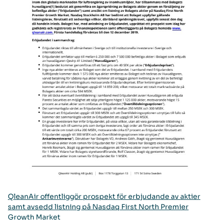
QleanAir offentliggör prospekt för erbjudande av aktier
samt avsedd listning på Nasdaq First North Premier
Growth Market