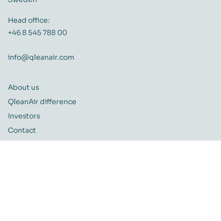
Head office:
+46 8 545 788 00
info@qleanair.com
About us
QleanAir difference
Investors
Contact
Career
Quality and Environmental policy
QleanAir CSR-policy
ISO certificate