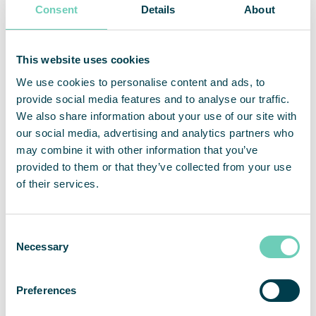
Mobil +46 70 677 28 77
Consent
Details
About
Om QleanAir
QleanAir är en nischad leverantör av premiumlösningar
This website uses cookies
inom marknaden för luftrening av inomhusmiljöer. Bolagets
affärsmodell baseras på uthyrning av modulbaserade
We use cookies to personalise content and ads, to
lösningar med ett fullserviceerbjudande. QleanAirs
provide social media features and to analyse our traffic.
lösningar är utvecklade på filterteknologi som fångar,
We also share information about your use of our site with
filtrerar och recirkulerar inomhusluft. Bolaget har över 11
our social media, advertising and analytics partners who
000 installerade enheter hos över 3 000 kunder inom
may combine it with other information that you’ve
marknaderna för EMEA, APAC och Americas. För helåret
2021 hade QleanAir en nettoomsättning om 450 Mkr och
provided to them or that they’ve collected from your use
justerad rörelsemarginal uppgick till 18,5 procent. QleanAir
of their services.
har sitt huvudkontor i Solna i Sverige och aktien handlas på
Nasdaq First North Premier Growth Market med kortnamn
QAIR. FNCA Sweden är Certified Adviser 08-528 00 399.
Consent
Se mer information på hemsidan
qleanair.com.
Necessary
Selection
Preferences