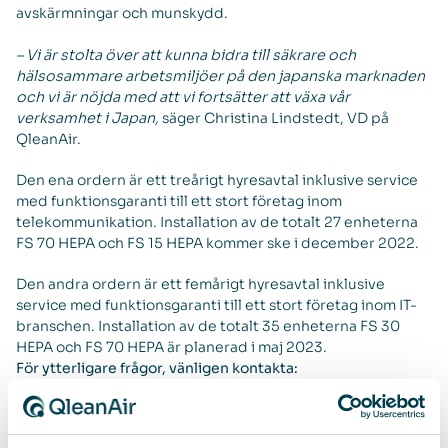
avskärmningar och munskydd.
– Vi är stolta över att kunna bidra till säkrare och
hälsosammare arbetsmiljöer på den japanska marknaden
och vi är nöjda med att vi fortsätter att växa vår
verksamhet i Japan,
säger Christina Lindstedt, VD på
QleanAir.
Den ena ordern är ett treårigt hyresavtal inklusive service
med funktionsgaranti till ett stort företag inom
telekommunikation. Installation av de totalt 27 enheterna
FS 70 HEPA och FS 15 HEPA kommer ske i december 2022.
Den andra ordern är ett femårigt hyresavtal inklusive
service med funktionsgaranti till ett stort företag inom IT-
branschen. Installation av de totalt 35 enheterna FS 30
HEPA och FS 70 HEPA är planerad i maj 2023.
För ytterligare frågor, vänligen kontakta:
Christina Lindstedt, VD
E-post
christina.lindstedt@qleanair.com