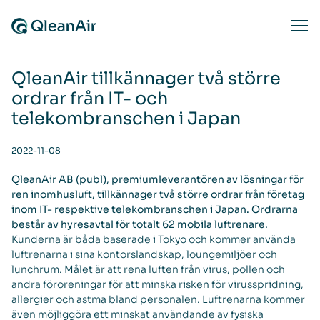
Skip to content
Ope
QleanAir tillkännager två större
ordrar från IT- och
telekombranschen i Japan
2022-11-08
QleanAir AB (publ), premiumleverantören av lösningar för
ren inomhusluft, tillkännager två större ordrar från företag
inom IT- respektive telekombranschen i Japan. Ordrarna
består av hyresavtal för totalt 62 mobila luftrenare.
Kunderna är båda baserade i Tokyo och kommer använda
luftrenarna i sina kontorslandskap, loungemiljöer och
lunchrum. Målet är att rena luften från virus, pollen och
andra föroreningar för att minska risken för virusspridning,
allergier och astma bland personalen. Luftrenarna kommer
även möjliggöra ett minskat användande av fysiska