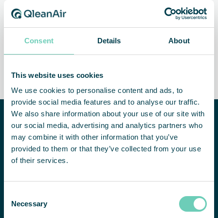
onafhankelijke oplossing
Consent
Details
About
Voldoet aan USP/ISO/GMP
Lifetime Performance
Guarantee
This website uses cookies
We use cookies to personalise content and ads, to
provide social media features and to analyse our traffic.
We also share information about your use of our site with
Hulp nodig
our social media, advertising and analytics partners who
bij het
may combine it with other information that you’ve
verbeteren
provided to them or that they’ve collected from your use
van de
of their services.
luchtkwaliteit
binnenshuis?
NEEM CONTACT MET ONS OP
We helpen u
Consent
graag bij het
Necessary
Selection
vinden van een