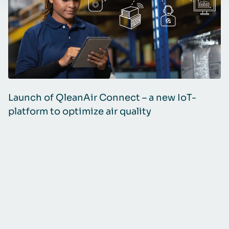
Launch of QleanAir Connect – a new IoT-
H
platform to optimize air quality
s