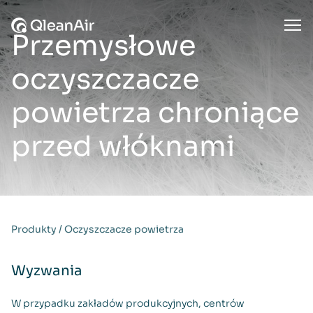
Przejdź do treści
Ope
Przemysłowe
oczyszczacze
powietrza chroniące
przed włóknami
Produkty
/
Oczyszczacze powietrza
Wyzwania
W przypadku zakładów produkcyjnych, centrów