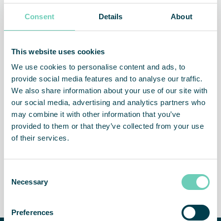
jakość powietrza zmniejsza również ryzyko zanieczyszczenia
produktów, zwiększając ich trwałość i jakość, a także
Consent
Details
About
redukuje ryzyko zatykania się maszyn, które może
doprowadzić do ich awarii. Innymi słowy, czystsze
powietrze oznacza zdrowszych pracowników, lepszą jakość
This website uses cookies
produktów, mniej przestojów i niższe koszty konserwacji.
We use cookies to personalise content and ads, to
provide social media features and to analyse our traffic.
We also share information about your use of our site with
our social media, advertising and analytics partners who
Czystsze i bezpieczniejsze
Zdrowsi pracownicy
may combine it with other information that you’ve
powietrze
provided to them or that they’ve collected from your use
of their services.
Consent
Necessary
Zwiększona produktywność
Mniej konserwacji i
Selection
przestojów
Preferences