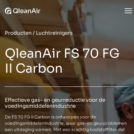
Ga naar de inhoud
Op
Producten
/
Luchtreinigers
QleanAir FS 70 FG
II Carbon
Effectieve gas- en geurreductie voor de
voedingsmiddelenindustrie
De FS 70 FG II Carbon is ontworpen voor de
voedingsmiddelenindustrie, waar gas- en geurproblemen
een uitdaging vormen. Met een krachtig koolstoffilter dat