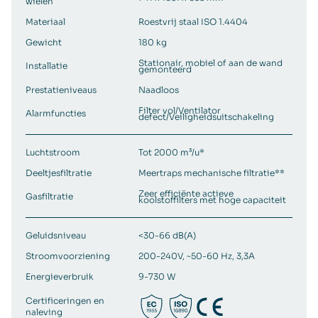
wielen
Materiaal
Roestvrij staal ISO 1.4404
Gewicht
180 kg
Stationair, mobiel of aan de wand
Installatie
gemonteerd
Prestatieniveaus
Naadloos
Filter vol/Ventilator
Alarmfuncties
defect/Veiligheidsuitschakeling
Luchtstroom
Tot 2000 m³/u*
Deeltjesfiltratie
Meertraps mechanische filtratie**
Zeer efficiënte actieve
Gasfiltratie
koolstoffilters met hoge capaciteit
Geluidsniveau
<30-66 dB(A)
Stroomvoorziening
200-240V, ~50-60 Hz, 3,3A
Energieverbruik
9-730 W
Certificeringen en
naleving