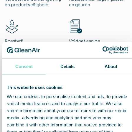
en productveiligheid
en geuren
Roestvrij
Voldoet aan de
belangrijkste
voedselnormen
Consent
Details
About
This website uses cookies
Constante
Probleemloze installatie en
luchtstroomregeling
gebruik
We use cookies to personalise content and ads, to provide
social media features and to analyse our traffic. We also
share information about your use of our site with our social
media, advertising and analytics partners who may
combine it with other information that you’ve provided to
De technologie achter de
them or that they’ve collected from your use of their