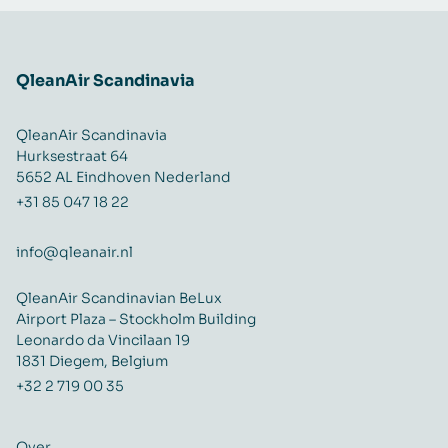
QleanAir Scandinavia
QleanAir Scandinavia
Hurksestraat 64
5652 AL Eindhoven Nederland
+31 85 047 18 22
info@qleanair.nl
QleanAir Scandinavian BeLux
Airport Plaza – Stockholm Building
Leonardo da Vincilaan 19
1831 Diegem, Belgium
+32 2 719 00 35
Over