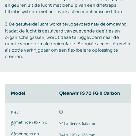
en geuren uit de lucht met behulp van een drietraps
filtratiesysteem met actieve kool en mechanische filters.
3.
De gezuiverde lucht wordt teruggevoerd naar de omgeving.
Nadat de lucht is gezuiverd van zwevende deeltjes en
organische gassen, wordt deze teruggevoerd naar de
ruimte voor optimale recirculatie. Speciale accessoires zijn
als optie verkrijgbaar om een flexibelere oplossing te
creëren.
Model
QleanAir FS 70 FG II Carbon
Kleur
Afmetingen (b x h x
741 x 1549 x 635 mm
d)
Afmetingen op
741 x 1651 x 635 mm