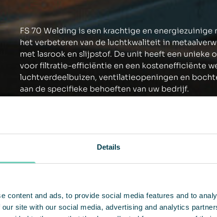
FS 70 Welding is een krachtige en energiezuinige 
het verbeteren van de luchtkwaliteit in metaalve
met lasrook en slijpstof. De unit heeft een unieke 
voor filtratie-efficiëntie en een kostenefficiënte w
luchtverdeelbuizen, ventilatieopeningen en boch
aan de specifieke behoeften van uw bedrijf.
Details
e content and ads, to provide social media features and to analy
 our site with our social media, advertising and analytics partn