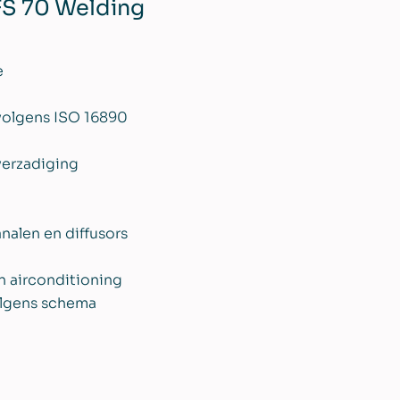
FS 70 Welding
e
 volgens ISO 16890
verzadiging
nalen en diffusors
n airconditioning
olgens schema