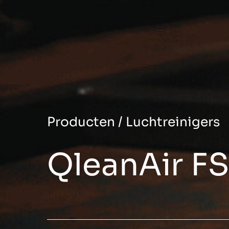
Producten
/
Luchtreinigers
QleanAir F