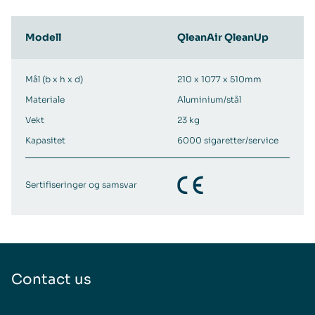
Modell
QleanAir QleanUp
Mål (b x h x d)
210 x 1077 x 510mm
Materiale
Aluminium/stål
Vekt
23 kg
Kapasitet
6000 sigaretter/service
Sertifiseringer og samsvar
Contact us