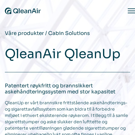
Hopp til innhold
O
Våre produkter
/
Cabin Solutions
QleanAir QleanUp
Patentert røykfritt og brannsikkert
askehåndteringssystem med stor kapasitet
QleanUp er vårt brannsikre frittstående askehåndterings-
og sigarettavfallssystem som kan bidra til å forbedre
miljøet i ethvert eksisterende røykerom. I tillegg til å samle
sigarettstumper og aske slukker den lufttette og
patenterte ventilløsningen glødende sigarettstumper og
eliminerer ubehagelig lukt som ofte finnes i vanlige