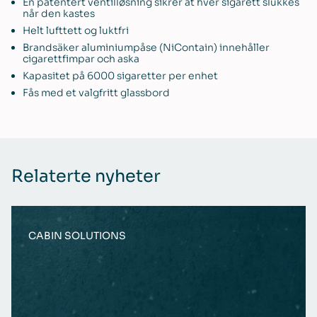
En patentert ventilløsning sikrer at hver sigarett slukkes
når den kastes
Helt lufttett og luktfri
Brandsäker aluminiumpåse (NiContain) innehåller
cigarettfimpar och aska
Kapasitet på 6000 sigaretter per enhet
Fås med et valgfritt glassbord
Relaterte nyheter
CABIN SOLUTIONS