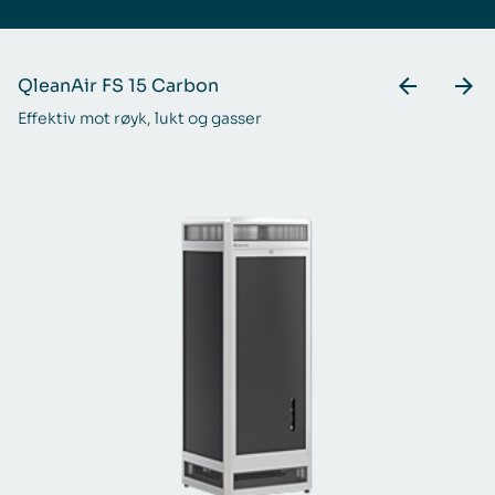
QleanAir FS 15 Carbon
Q
Effektiv mot røyk, lukt og gasser
Ta
ga